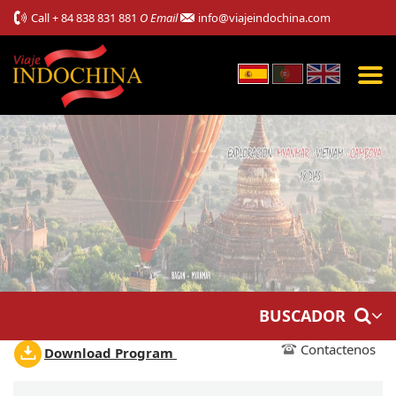
Call
+ 84 838 831 881
O Email
info@viajeindochina.com
BUSCADOR
Contactenos
Download Program