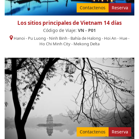
Contactenos
Reserva
Los sitios principales de Vietnam 14 días
Código de Viaje:
VN - P01
Hanoi
-
Pu Luong
-
Ninh Binh
-
Bahía de Halong
-
Hoi An
-
Hue
-
Ho Chi Minh City
-
Mekong Delta
Contactenos
Reserva