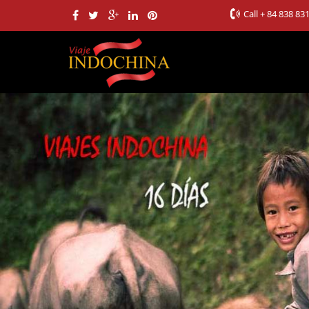
Call
+ 84 838 83