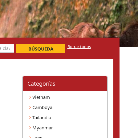
Borrar todos
BÚSQUEDA
Categorí­as
Vietnam
Camboya
Tailandia
Myanmar
Laos