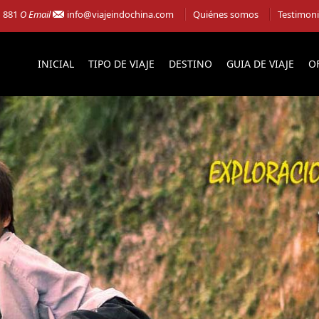
1 881
O Email
info@viajeindochina.com
Quiénes somos
Testimon
INICIAL
TIPO DE VIAJE
DESTINO
GUIA DE VIAJE
O