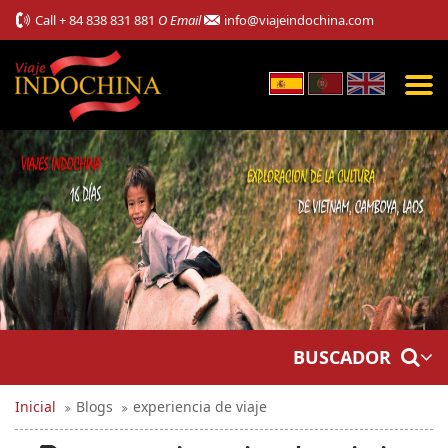
Call
+ 84 838 831 881
O Email
info@viajeindochina.com
BUSCADOR
Inicial
Blogs
experiencia de viaje