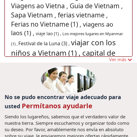
Viagens ao Vietna , Guia de Vietnam ,
Sapa Vietnam , ferias vietname ,
Ferias no Vietname (1) ,
viagens ao
laos (1) ,
viaje lao (1) ,
Los mejores lugares en Myanmar
viajar con los
Festival de la Luna (3) ,
(1) ,
niños a Vietnam (1) ,
capital de
Ver más
vietnam (1) ,
viajar no vietnam (1) ,
guia
Tours
de viajes (2) ,
Viajes privados en Vietnam (2) ,
privados en Vietnam (4) ,
Luang Prabang
cultura camboya (1) ,
(1) ,
vacaciones Hoian (2) ,
No se pudo encontrar viaje adecuado para
vacaciones en
Festival do Meio Outono (1) ,
Permítanos ayudarle
usted
Japón (1) ,
visitar no Vietnã (1) ,
X ferias
Siendo los lugareños, sabemos que el verdadero valor de
Templos de Angkor (1) ,
tailandia (1) ,
visto para o Vietnã
nuestra tierra. Siempre escuchamos y organizar todo como
Pilipinas (1) ,
(1) ,
visa de Vietnam (3) ,
visitar camboya (5) ,
su deseo. Por favor, amablemente nos envía en absoluto
vacaciones bahia de halong (3) ,
sobre su viaje, le enviaremos mejores ofertas rápidamente.