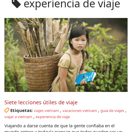
experiencia de viaje
Siete lecciones útiles de viaje
Etiquetas:
,
,
,
viajes vietnam
vacaciones vietnam
guia de viajes
,
viajar a vietnam
experiencia de viaje
Viajando a darse cuenta de que la gente confiaba en el
mundo entero y todavía piensan que todos pueden ser un