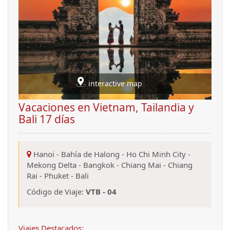
interactive map
Vacaciones en Vietnam, Tailandia y
Bali 17 días
Hanoi
-
Bahía de Halong
-
Ho Chi Minh City
-
Mekong Delta
-
Bangkok
-
Chiang Mai
-
Chiang
Rai
-
Phuket
-
Bali
Código de Viaje:
VTB - 04
Viajes Destacados: