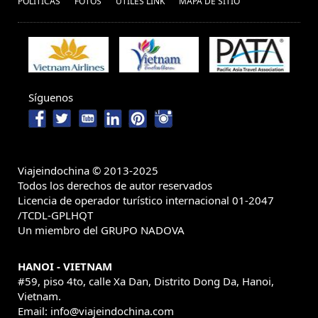
POLÍ­TICAS
FOTOS
ÚTILES LINK
MAPA DE SITIO
Síguenos
Viajeindochina © 2013-2025
Todos los derechos de autor reservados
Licencia de operador turístico internacional 01-2047
/TCDL-GPLHQT
Un miembro del GRUPO NADOVA
HANOI - VIETNAM
#59, piso 4to, calle Xa Dan, Distrito Dong Da, Hanoi,
Vietnam.
Email: info@viajeindochina.com