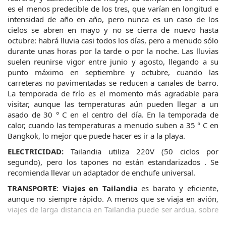
es el menos predecible de los tres, que varían en longitud e 
intensidad de año en año, pero nunca es un caso de los 
cielos se abren en mayo y no se cierra de nuevo hasta 
octubre: habrá lluvia casi todos los días, pero a menudo sólo 
durante unas horas por la tarde o por la noche. Las lluvias 
suelen reunirse vigor entre junio y agosto, llegando a su 
punto máximo en septiembre y octubre, cuando las 
carreteras no pavimentadas se reducen a canales de barro. 
La temporada de frío es el momento más agradable para 
visitar, aunque las temperaturas aún pueden llegar a un 
asado de 30 ° C en el centro del día. En la temporada de 
calor, cuando las temperaturas a menudo suben a 35 ° C en 
Bangkok, lo mejor que puede hacer es ir a la playa.
ELECTRICIDAD:
 Tailandia utiliza 220V (50 ciclos por 
segundo), pero los tapones no están estandarizados . Se 
recomienda llevar un adaptador de enchufe universal.
TRANSPORTE
: 
Viajes en Tailandia
 es barato y eficiente, 
aunque no siempre rápido. A menos que se viaja en avión, 
viajes de larga distancia en Tailandia puede ser ardua, sobre 
todo si con un presupuesto reducido que limita a los 