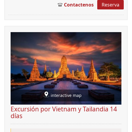
Contactenos
Reserva
interactive map
Excursión por Vietnam y Tailandia 14
días