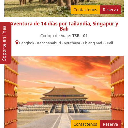
Contactenos
Reserva
Aventura de 14 días por Tailandia, Singapur y
Soporte en lí­nea
Bali
Código de Viaje:
TSB - 01
Bangkok
-
Kanchanaburi
-
Ayuthaya
-
Chiang Mai
-
-
Bali
Contactenos
Reserva