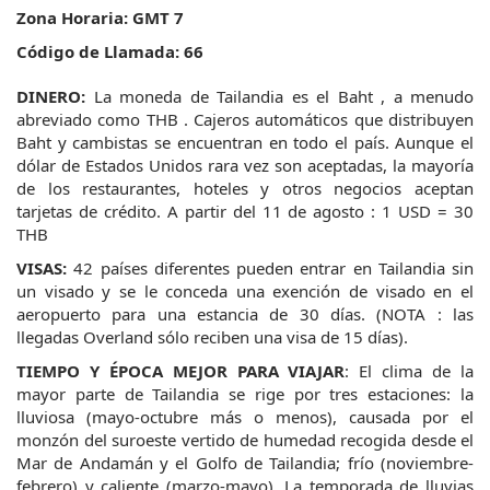
Zona Horaria: GMT 7
Código
 de Llamada: 66
DINERO:
 La moneda de Tailandia es el Baht , a menudo 
abreviado como THB . Cajeros automáticos que distribuyen 
Baht y cambistas se encuentran en todo el país. Aunque el 
dólar de Estados Unidos rara vez son aceptadas, la mayoría 
de los restaurantes, hoteles y otros negocios aceptan 
tarjetas de crédito. A partir del 11 de agosto : 1 USD = 30 
THB
VISAS:
 42 países diferentes pueden entrar en Tailandia sin 
un visado y se le conceda una exención de visado en el 
aeropuerto para una estancia de 30 días. (NOTA : las 
llegadas Overland sólo reciben una visa de 15 días).
TIEMPO Y ÉPOCA MEJOR PARA VIAJAR
: El clima de la 
mayor parte de Tailandia se rige por tres estaciones: la 
lluviosa (mayo-octubre más o menos), causada por el 
monzón del suroeste vertido de humedad recogida desde el 
Mar de Andamán y el Golfo de Tailandia; frío (noviembre-
febrero) y caliente (marzo-mayo). La temporada de lluvias 