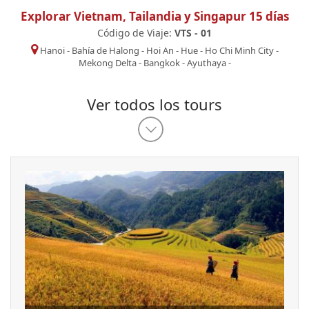
Explorar Vietnam, Tailandia y Singapur 15 días
Código de Viaje:
VTS - 01
Hanoi
-
Bahía de Halong
-
Hoi An
-
Hue
-
Ho Chi Minh City
-
Mekong Delta
-
Bangkok
-
Ayuthaya
-
Ver todos los tours