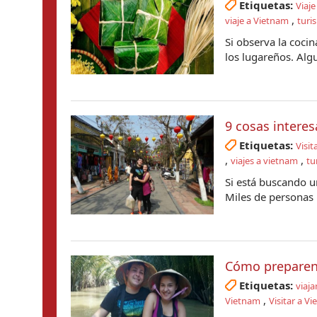
Etiquetas:
Viaje
,
viaje a Vietnam
turi
Si observa la coci
los lugareños. Algu
9 cosas interes
Etiquetas:
Visit
,
,
viajes a vietnam
tu
Si está buscando u
Miles de personas h
Cómo preparen 
Etiquetas:
viaja
,
Vietnam
Visitar a V