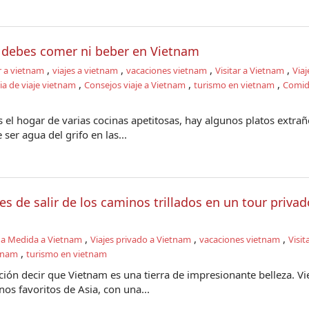
 debes comer ni beber en Vietnam
,
,
,
,
r a vietnam
viajes a vietnam
vacaciones vietnam
Visitar a Vietnam
Viaj
,
,
,
ia de viaje vietnam
Consejos viaje a Vietnam
turismo en vietnam
Comid
el hogar de varias cocinas apetitosas, hay algunos platos extra
 ser agua del grifo en las...
es de salir de los caminos trillados en un tour privad
,
,
,
e a Medida a Vietnam
Viajes privado a Vietnam
vacaciones vietnam
Visit
,
etnam
turismo en vietnam
ión decir que Vietnam es una tierra de impresionante belleza. V
nos favoritos de Asia, con una...