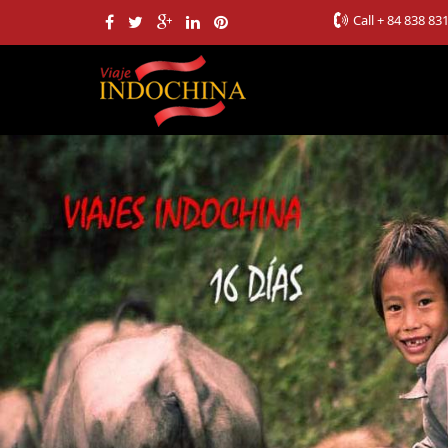
Call
+ 84 838 83