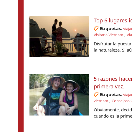
Top 6 lugares i
Etiquetas:
viaja
,
Visitar a Vietnam
Via
Disfrutar la puest
la naturaleza. Si aú
5 razones hace
primera vez.
Etiquetas:
viaja
,
vietnam
Consejos vi
Obviamente, decidi
cuando es la primer