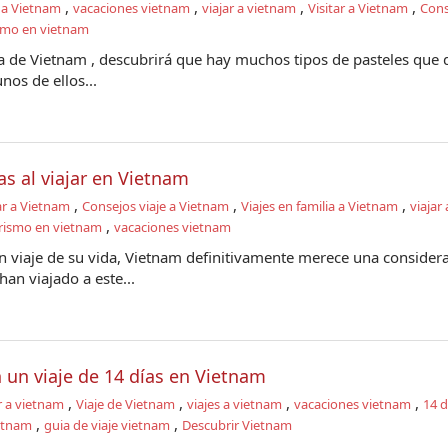
,
,
,
,
 a Vietnam
vacaciones vietnam
viajar a vietnam
Visitar a Vietnam
Cons
smo en vietnam
na de Vietnam , descubrirá que hay muchos tipos de pasteles que 
nos de ellos...
as al viajar en Vietnam
,
,
,
ar a Vietnam
Consejos viaje a Vietnam
Viajes en familia a Vietnam
viajar
,
rismo en vietnam
vacaciones vietnam
n viaje de su vida, Vietnam definitivamente merece una considera
an viajado a este...
un viaje de 14 días en Vietnam
,
,
,
,
r a vietnam
Viaje de Vietnam
viajes a vietnam
vacaciones vietnam
14 d
,
,
ietnam
guia de viaje vietnam
Descubrir Vietnam