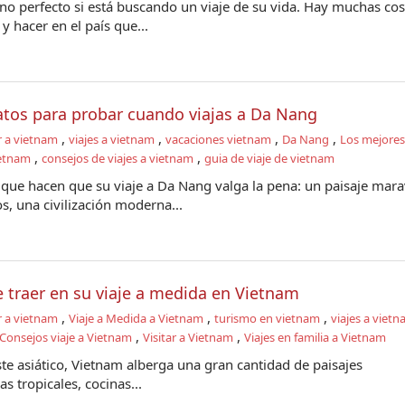
ino perfecto si está buscando un viaje de su vida. Hay muchas co
 hacer en el país que...
atos para probar cuando viajas a Da Nang
,
,
,
,
r a vietnam
viajes a vietnam
vacaciones vietnam
Da Nang
Los mejores
,
,
ietnam
consejos de viajes a vietnam
guia de viaje de vietnam
ue hacen que su viaje a Da Nang valga la pena: un paisaje marav
os, una civilización moderna...
 traer en su viaje a medida en Vietnam
,
,
,
r a vietnam
Viaje a Medida a Vietnam
turismo en vietnam
viajes a viet
,
,
Consejos viaje a Vietnam
Visitar a Vietnam
Viajes en familia a Vietnam
ste asiático, Vietnam alberga una gran cantidad de paisajes
s tropicales, cocinas...