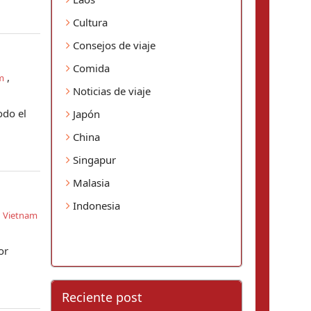
Cultura
Consejos de viaje
Comida
,
m
Noticias de viaje
odo el
Japón
China
Singapur
Malasia
Indonesia
n Vietnam
or
Reciente post