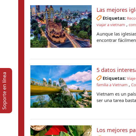
Las mejores ig
Etiquetas:
Reco
,
viajar a vietnam
cons
Aunque las iglesia
encontrar fácilmen
5 datos interes
Soporte en lí­nea
Etiquetas:
Viaje
,
familia a Vietnam
Co
Vietnam es un país
ser una tarea basta
Los mejores pa