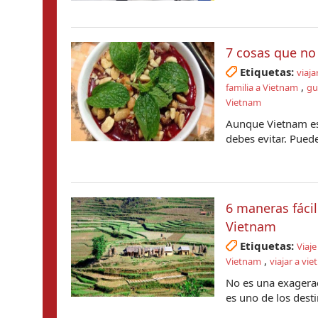
7 cosas que no
Etiquetas:
viaja
,
familia a Vietnam
gu
Vietnam
Aunque Vietnam es 
debes evitar. Puede
6 maneras fácil
Vietnam
Etiquetas:
Viaj
,
Vietnam
viajar a vi
No es una exagerac
es uno de los desti