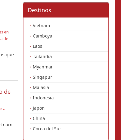
Destinos
Vietnam
es en
Camboya
a de
Laos
ños que
Tailandia
Myanmar
Singapur
Malasia
o de
Indonesia
Japon
ar a
China
ietnam
Corea del Sur