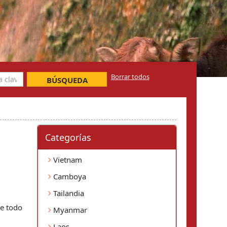
Borrar todos
BÚSQUEDA
Categorí­as
Vietnam
Camboya
Tailandia
de todo
Myanmar
Laos