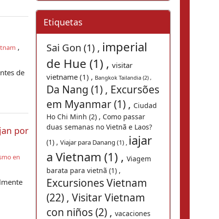
Etiquetas
imperial
Sai Gon (1) ,
,
ietnam
de Hue (1) ,
visitar
antes de
vietname (1) ,
Bangkok Tailandia (2) ,
Da Nang (1) ,
Excursões
em Myanmar (1) ,
Ciudad
Ho Chi Minh (2) ,
Como passar
duas semanas no Vietnã e Laos?
jan por
iajar
(1) ,
Viajar para Danang (1) ,
a Vietnam (1) ,
ismo en
Viagem
barata para vietnã (1) ,
Excursiones Vietnam
almente
(22) ,
Visitar Vietnam
con niños (2) ,
vacaciones