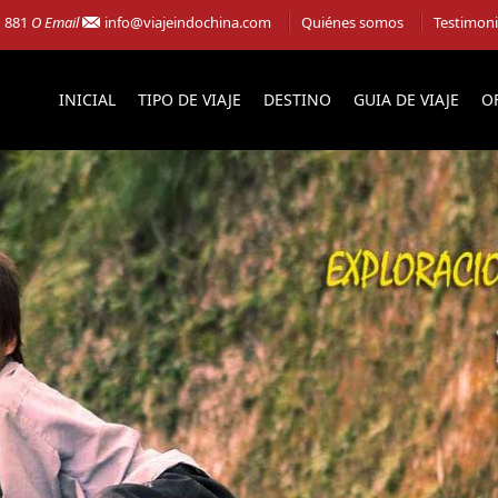
1 881
O Email
info@viajeindochina.com
Quiénes somos
Testimon
INICIAL
TIPO DE VIAJE
DESTINO
GUIA DE VIAJE
O