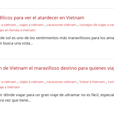
dílicos para ver el atardecer en Vietnam
,
,
,
r a vietnam
viajes a vietnam
vacaciones vietnam
consejos de viajes a v
jes en familia a Vietnam
a de sol es uno de los sentimientos más maravillosos para los am
n busca una vista...
n de Vietnam el maravilloso destino para quienes via
,
,
,
,
r a vietnam
viajes a vietnam
vacaciones vietnam
Visitar a Vietnam
tur
aje a Vietnam
r dónde viajar para un gran viaje de ultramar no es fácil, especi
a vez que tiene...