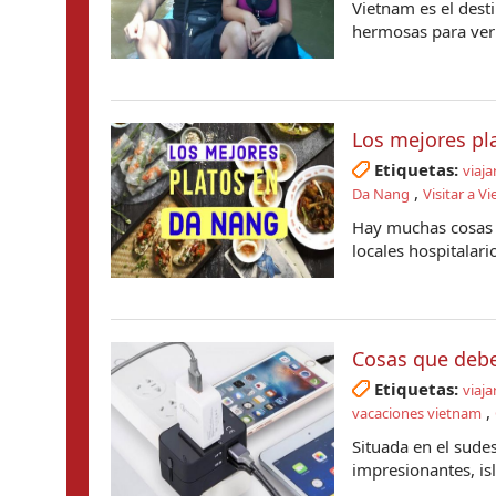
Vietnam es el dest
hermosas para ver y
Los mejores pl
Etiquetas:
viaja
,
Da Nang
Visitar a V
Hay muchas cosas q
locales hospitalari
Cosas que debe
Etiquetas:
viaja
,
vacaciones vietnam
Situada en el sude
impresionantes, isla