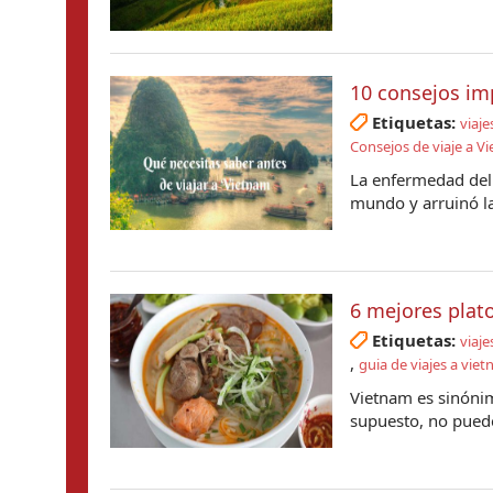
10 consejos im
Etiquetas:
viaje
Consejos de viaje a V
La enfermedad del
mundo y arruinó la
6 mejores plat
Etiquetas:
viaje
,
guia de viajes a vie
Vietnam es sinónim
supuesto, no puede