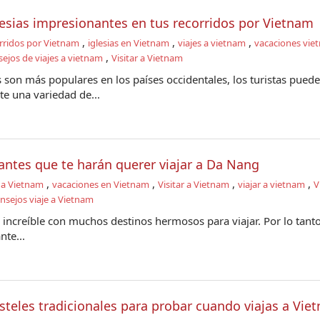
lesias impresionantes en tus recorridos por Vietnam
,
,
,
rridos por Vietnam
iglesias en Vietnam
viajes a vietnam
vacaciones vie
,
ejos de viajes a vietnam
Visitar a Vietnam
s son más populares en los países occidentales, los turistas pued
te una variedad de...
antes que te harán querer viajar a Da Nang
,
,
,
,
 a Vietnam
vacaciones en Vietnam
Visitar a Vietnam
viajar a vietnam
V
nsejos viaje a Vietnam
 increíble con muchos destinos hermosos para viajar. Por lo tanto
nte...
steles tradicionales para probar cuando viajas a Vie