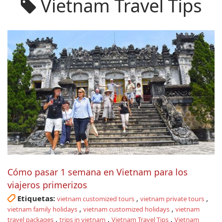
Vietnam Travel Tips
Cómo pasar 1 semana en Vietnam para los
viajeros primerizos
Etiquetas:
,
,
vietnam customized tours
vietnam private tours
,
,
vietnam family holidays
vietnam customized holidays
vietnam
,
,
,
travel packages
trips in vietnam
Vietnam Travel Tips
Vietnam