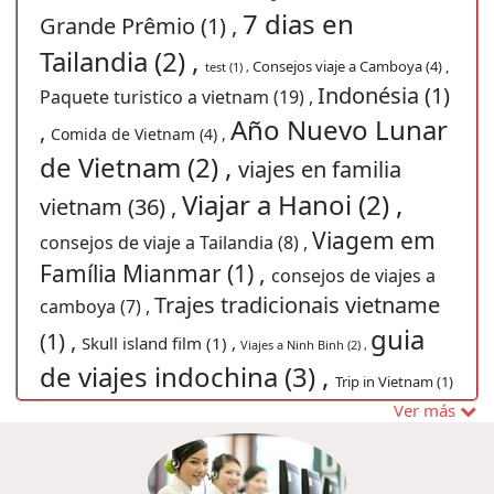
7 dias en
Grande Prêmio (1) ,
Tailandia (2) ,
Consejos viaje a Camboya (4) ,
test (1) ,
Indonésia (1)
Paquete turistico a vietnam (19) ,
Año Nuevo Lunar
,
Comida de Vietnam (4) ,
de Vietnam (2) ,
viajes en familia
Viajar a Hanoi (2) ,
vietnam (36) ,
Viagem em
consejos de viaje a Tailandia (8) ,
Família Mianmar (1) ,
consejos de viajes a
Trajes tradicionais vietname
camboya (7) ,
guia
(1) ,
Skull island film (1) ,
Viajes a Ninh Binh (2) ,
de viajes indochina (3) ,
Trip in Vietnam (1)
Viagem barata ao
Ver más
vacaciones Sai Gon (1) ,
,
Laos (1) ,
Trajes
Guia de viagem Myanmar (1) ,
Viajes
tradicionais Indochina (1) ,