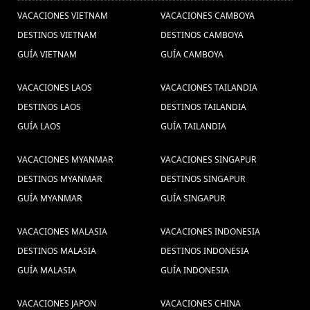
Crucero Bahia de Halong (2) ,
(1) ,
Imagen de Bolívar (1) ,
VACACIONES VIETNAM
VACACIONES CAMBOYA
Vendedores Ambulantes en Vietnam (1) ,
DESTINOS VIETNAM
DESTINOS CAMBOYA
Viajes Phnom Penh (2) ,
agencia de
GUÍA VIETNAM
GUÍA CAMBOYA
guia de viaje de
vietnam (20) ,
vietnam (1) ,
VACACIONES LAOS
VACACIONES TAILANDIA
Turismo no Camboja, Viagem
DESTINOS LAOS
DESTINOS TAILANDIA
barata ao Camboja, Pacotes de viagens Camboja,
Pacote de viagem ao Camboja, Descubrir o
GUÍA LAOS
GUÍA TAILANDIA
vacaciones
Camboja (1) ,
Visitar a Vietnam (75) ,
vietnam camboya (2) ,
VACACIONES MYANMAR
VACACIONES SINGAPUR
Sai
playas de vietnam (1) ,
Gon (1) ,
Kong
Viajes a Bagan (1) ,
DESTINOS MYANMAR
DESTINOS SINGAPUR
cultura camboya (1) ,
Indochina Tours
Skull island in vietnam (1) ,
GUÍA MYANMAR
GUÍA SINGAPUR
Viagens ao
(3) ,
Delta do Mekong Vietnã (1) ,
VACACIONES MALASIA
VACACIONES INDONESIA
Laos, Viagem ao Laos, Férias
DESTINOS MALASIA
DESTINOS INDONESIA
Laos, Férias no Laos, Viaja ao
GUÍA MALASIA
GUÍA INDONESIA
Laos, Visitar o Laos, Viagem em
VACACIONES JAPON
VACACIONES CHINA