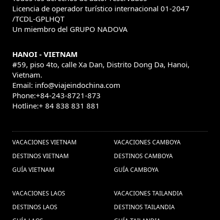
Licencia de operador turístico internacional 01-2047
Mianmar (1) ,
Viajar
Chiang Mai (1) ,
/TCDL-GPLHQT
para Vietna (1) ,
Viajar para Camboja (1)
Un miembro del GRUPO NADOVA
que cosas a ver y hacer en
,
HANOI - VIETNAM
bangkok (2) ,
Descubrir Hanoi Vietnam (1) ,
#59, piso 4to, calle Xa Dan, Distrito Dong Da, Hanoi,
viajes a hanoi (5) ,
Vietnam.
viajes a vietnam,vacaciones
Email: info@viajeindochina.com
vietnam,viajes Hoian,viajar a vietnam (2) ,
Férias
Phone:+84-243-8721-873
Visitar a Vietnam (75) ,
Myanmar (1) ,
Hotline:+ 84 838 831 881
Excurcões no Vietnã
Descubrir Myanmar (4) ,
OTROS PAISES
Viagem em
(1) ,
Comida de Myanmar (1) ,
VACACIONES VIETNAM
VACACIONES CAMBOYA
família na Tailândia (1) ,
Vietnam
DESTINOS VIETNAM
DESTINOS CAMBOYA
vacaciones vietnam (164) ,
Alimentos (1) ,
GUÍA VIETNAM
GUÍA CAMBOYA
vacaciones sapa (1) ,
Tran Quoc (1) ,
Visitar Danang,
Viajar en
VACACIONES LAOS
Vietnã (1) ,
Vacación en Vietnam (1) ,
VACACIONES TAILANDIA
Vietnam con niños (2) ,
DESTINOS LAOS
DESTINOS TAILANDIA
Paquetes de viajes