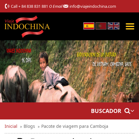
Call
+ 84 838 831 881
O Email
info@viajeindochina.com
BUSCADOR
Inicial
Blogs
Pacote de viagem para Camboja