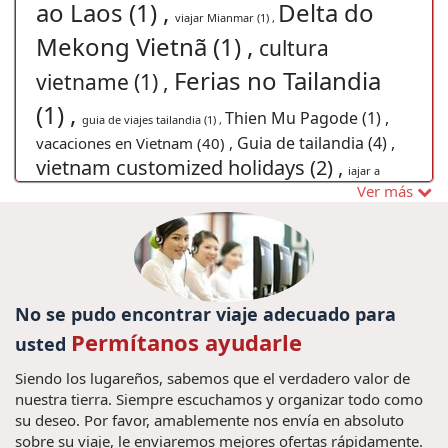
ao Laos (1) ,
Delta do
viajar Mianmar (1) ,
Mekong Vietnã (1) ,
cultura
Ferias no Tailandia
vietname (1) ,
(1) ,
Thien Mu Pagode (1) ,
guia de viajes tailandia (1) ,
Guia de tailandia (4) ,
vacaciones en Vietnam (40) ,
vietnam customized holidays (2) ,
iajar a
Ver más
vacaciones familiares en Vietnam (4) ,
Vietnam (1) ,
guia de laos (3) ,
Excursões em Tailândia (1) ,
ViajeIndochina (2) ,
Visados de
Vietnam 2018 (1) ,
viagem familiar no Vietnã (1) ,
Viajes en familia a Tailandia (5) ,
Viajes a Sudeste Asiático (1) ,
No se pudo encontrar viaje adecuado para
guia Laos (1) ,
Guia de viagem Laos (1) ,
Permítanos ayudarle
usted
aldea
Consejos de viaje a Vietnam y Camboya (4) ,
Siendo los lugareños, sabemos que el verdadero valor de
Viajes a
pesquera vietnamita (4) ,
nuestra tierra. Siempre escuchamos y organizar todo como
Indochina (1) ,
su deseo. Por favor, amablemente nos envía en absoluto
Viajes en familia Tailandia (4) ,
sobre su viaje, le enviaremos mejores ofertas rápidamente.