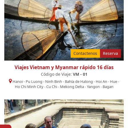
Contactenos
Reserva
Viajes Vietnam y Myanmar rápido 16 días
Código de Viaje:
VM - 01
Hanoi
-
Pu Luong
-
Ninh Binh
-
Bahía de Halong
-
Hoi An
-
Hue
-
Ho Chi Minh City
-
Cu Chi
-
Mekong Delta
-
Yangon
-
Bagan