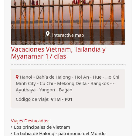
interactive map
Vacaciones Vietnam, Tailandia y
Myanamar 17 días
Hanoi
-
Bahía de Halong
-
Hoi An
-
Hue
-
Ho Chi
Minh City
-
Cu Chi
-
Mekong Delta
-
Bangkok
-
-
Ayuthaya
-
Yangon
-
Bagan
Código de Viaje:
VTM - P01
Viajes Destacados:
Los principales de Vietnam
La bahia de Halong - patrimonio del Mundo