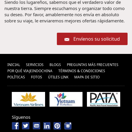
Siendo los lugareños, sabemos que el verdadero valor de
nuestra tierra. Siempre escuchamos y organizar todo como
su deseo. Por favor, amablemente nos envía en absoluto
sobre su viaje, le enviaremos mejores ofertas rápidamente.
Envíenos su solicitud
INICIAL
SERVICIOS
BLOGS
PREGUNTAS MÁS FRECUENTES
POR QUÉ VIAJEINDOCHINA
TÉRMINOS & CONDICIONES
POLÍ­TICAS
FOTOS
ÚTILES LINK
MAPA DE SITIO
Síguenos