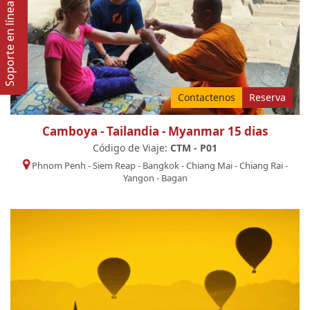
Soporte en lí­nea
Contactenos
Reserva
Camboya - Tailandia - Myanmar 15 dias
Código de Viaje:
CTM - P01
Phnom Penh
-
Siem Reap
-
Bangkok
-
Chiang Mai
-
Chiang Rai
-
Yangon
-
Bagan