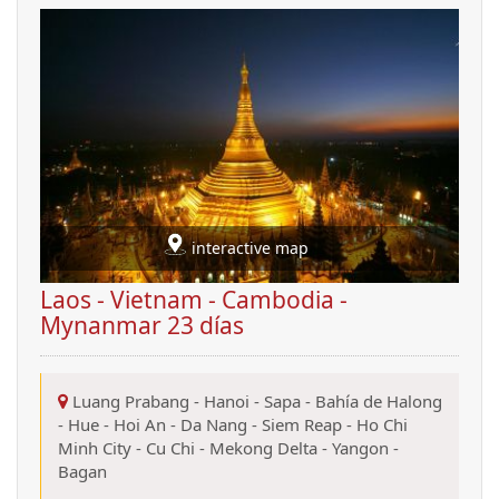
interactive map
Laos - Vietnam - Cambodia -
Mynanmar 23 días
Luang Prabang
-
Hanoi
-
Sapa
-
Bahía de Halong
-
Hue
-
Hoi An
-
Da Nang
-
Siem Reap
-
Ho Chi
Minh City
-
Cu Chi
-
Mekong Delta
-
Yangon
-
Bagan