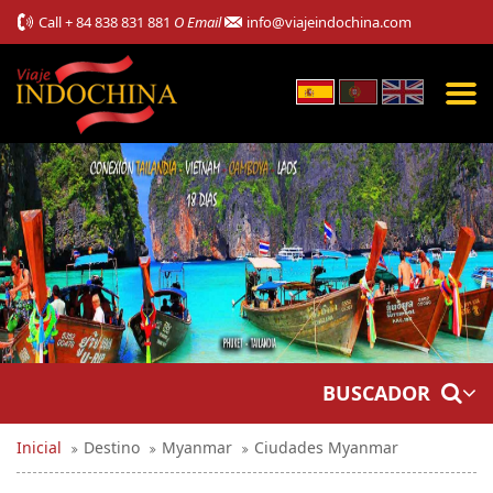
Call
+ 84 838 831 881
O Email
info@viajeindochina.com
BUSCADOR
Inicial
Destino
Myanmar
Ciudades Myanmar