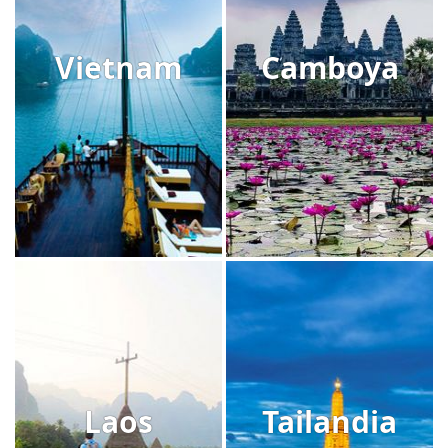
Vietnam
Camboya
Laos
Tailandia