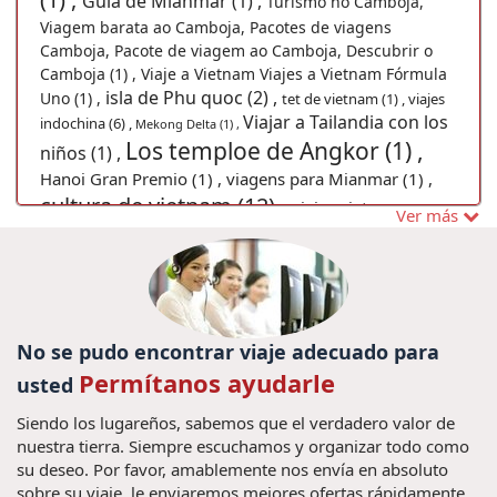
Guia de Mianmar (1) ,
Turismo no Camboja,
Viagem barata ao Camboja, Pacotes de viagens
Camboja, Pacote de viagem ao Camboja, Descubrir o
Camboja (1) ,
Viaje a Vietnam Viajes a Vietnam Fórmula
isla de Phu quoc (2) ,
Uno (1) ,
tet de vietnam (1) ,
viajes
Viajar a Tailandia con los
indochina (6) ,
Mekong Delta (1) ,
Los temploe de Angkor (1) ,
niños (1) ,
Hanoi Gran Premio (1) ,
viagens para Mianmar (1) ,
cultura de vietnam (12) ,
viajes vietnam
Ver más
camboya tailandia (2) ,
Complejo de Trang An (2) ,
Guia
Consejos viaje a Camboya
de viagem Tailândia (1) ,
(4) ,
Vietnam Gran Premio 2020 (2) ,
Viajes a Bagan (1) ,
viagem
Férias em Tailândia (1) ,
Mianmar, viajar Mianmar (1) ,
No se pudo encontrar viaje adecuado para
Viagem ao Vietnã (1) ,
Excusiones Laos (4) ,
Permítanos ayudarle
viagem
usted
Grande Prêmio do VIetnã em Hanói (1) ,
vietna (1) ,
Skull island
Hanoi Gran Premio 2020 (2) ,
Siendo los lugareños, sabemos que el verdadero valor de
film (1) ,
Viagem
Vacaciones en Camboya (6) ,
nuestra tierra. Siempre escuchamos y organizar todo como
sapa (1) ,
barata ao vietnã (1) ,
Delta do
su deseo. Por favor, amablemente nos envía en absoluto
Vietnam Gran Premio (1) ,
Mekong (1) ,
sobre su viaje, le enviaremos mejores ofertas rápidamente.
viajes laos (9) ,
Hanoi Otoño (1) ,
Viajes en