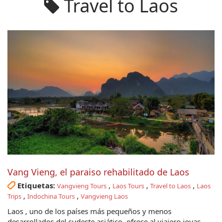
Travel to Laos
Vang Vieng, el paraiso rehabilitado de Laos
Etiquetas:
,
,
,
Vangvieng Tours
Laos Tours
Travel to Laos
Laos
,
,
Trips
Indochina Tours
Vangvieng Laos
Laos , uno de los países más pequeños y menos
desarrollados del sudeste asiático, ofrece al viajero joyas