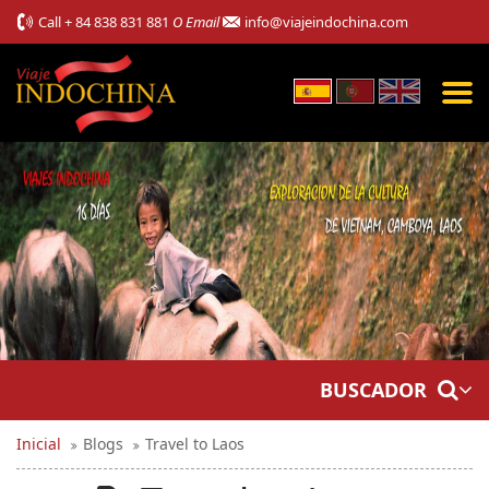
Call
+ 84 838 831 881
O Email
info@viajeindochina.com
BUSCADOR
Inicial
Blogs
Travel to Laos