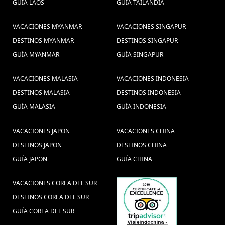
Crucero
GUÍA LAOS
no Vietnam (1) ,
GUÍA TAILANDIA
Vu Lan Festival (1) ,
Bahia de Halong (2) ,
Excusiones Myanmar (5) ,
VACACIONES MYANMAR
VACACIONES SINGAPUR
Los mejores lugares en
DESTINOS MYANMAR
DESTINOS SINGAPUR
Myanmar (1) ,
Viagens Vietname (1)
GUÍA MYANMAR
GUÍA SINGAPUR
,
Viajes a Chiang Mai (1) ,
Singapura (1) ,
14 días
VACACIONES MALASIA
VACACIONES INDONESIA
Gastronomia de Myanmar (1) ,
DESTINOS MALASIA
DESTINOS INDONESIA
en Vietnam (16) ,
Turismo no Vietnã (1) ,
GUÍA MALASIA
GUÍA INDONESIA
rutas tailandia, viajes
Visitar a Japón (1) ,
tailandia, vacaciones tailandia, viajar a
VACACIONES JAPON
VACACIONES CHINA
tailandia, la playa de tailandia, guia de
DESTINOS JAPON
DESTINOS CHINA
viajes indochina (2) ,
U Bein Puente (1) ,
GUÍA JAPON
GUÍA CHINA
guia de viaje camboja (1) ,
Vacaciones en Laos (7) ,
Trajes tradicionais Indochina (1) ,
VACACIONES COREA DEL SUR
consejos de viaje a Tailandia (8) ,
DESTINOS COREA DEL SUR
Viajar a Vietnam Gran
GUÍA COREA DEL SUR
viajes myanmar (9) ,