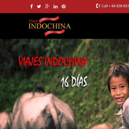
Call
+ 84 838 83