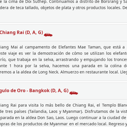
de la cima de Doi Suthep. Continuamos a distrito de Borsrang y 
ra de teca tallado, objetos de plata y otros productos locales. Des
Chiang Rai (D, A, G)
Chiang Mai al campamento de Elefantes Mae Taman, que está a 
este viaje es ver la demostración de cómo se utilizan los elefa
l río, que trabaja en la selva, arrastrando y empujando los tro
ante 1 hora por la selva, hacemos una parada en la colina d
aremos a la aldea de Long Neck. Almuerzo en restaurante local. Lle
gulo de Oro - Bangkok (D, A, G)
iang Rai para visita lo más bello de Chiang Rai, el Templo Bl
de tres países (Tailandia, Laos y Myanmar). Disfrutamos de la vi
arada en la aldea Don Sao, Laos. Luego continuar a la ciudad de 
ompras de los productos de Myanmar en el mercado local. Regreso y