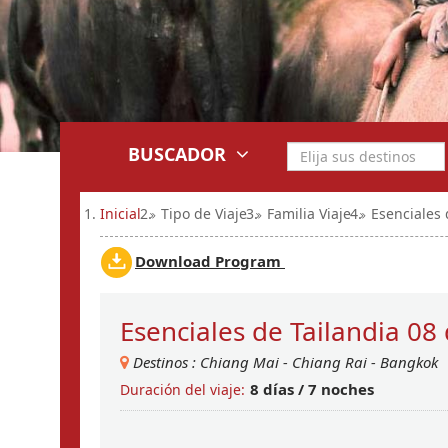
BUSCADOR
Inicial
Tipo de Viaje
Familia Viaje
Esenciales 
Download Program
Esenciales de Tailandia 08 
Destinos :
Chiang Mai
-
Chiang Rai
-
Bangkok
8 dí­as / 7 noches
Duración del viaje: