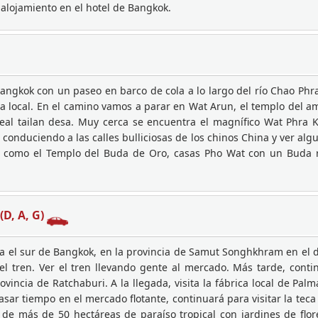
 alojamiento en el hotel de Bangkok.
angkok con un paseo en barco de cola a lo largo del río Chao Phr
da local. En el camino vamos a parar en Wat Arun, el templo del a
 real tailan desa. Muy cerca se encuentra el magnífico Wat Phra
conduciendo a las calles bulliciosas de los chinos China y ver al
o como el Templo del Buda de Oro, casas Pho Wat con un Buda r
(D, A, G)
a el sur de Bangkok, en la provincia de Samut Songhkhram en el de
el tren. Ver el tren llevando gente al mercado. Más tarde, contin
ncia de Ratchaburi. A la llegada, visita la fábrica local de Palm
ar tiempo en el mercado flotante, continuará para visitar la teca 
de más de 50 hectáreas de paraíso tropical con jardines de flores