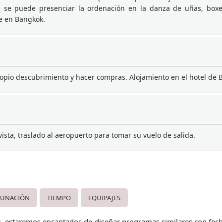
es, se puede presenciar la ordenación en la danza de uñas, box
he en Bangkok.
propio descubrimiento y hacer compras. Alojamiento en el hotel de 
vista, traslado al aeropuerto para tomar su vuelo de salida.
CUNACIÓN
TIEMPO
EQUIPAJES
es, estaremos encantados de diseñar programas similares con fecha