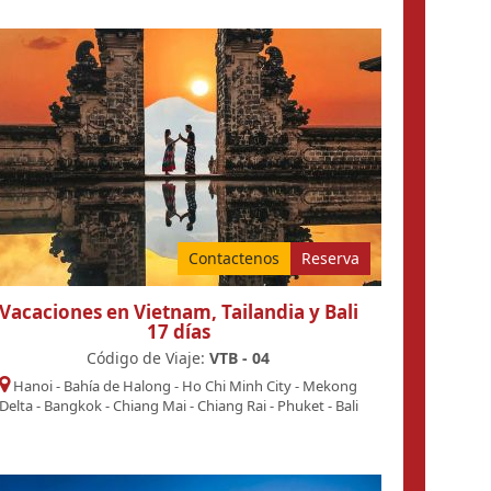
Contactenos
Reserva
Vacaciones en Vietnam, Tailandia y Bali
17 días
Código de Viaje:
VTB - 04
Hanoi
-
Bahía de Halong
-
Ho Chi Minh City
-
Mekong
Delta
-
Bangkok
-
Chiang Mai
-
Chiang Rai
-
Phuket
-
Bali