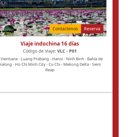
Contactenos
Reserva
Viaje indochina 16 días
Código de Viaje:
VLC - P01
Vientiane
-
Luang Prabang
-
Hanoi
-
Ninh Binh
-
Bahía de
Halong
-
Ho Chi Minh City
-
Cu Chi
-
Mekong Delta
-
Siem
Reap