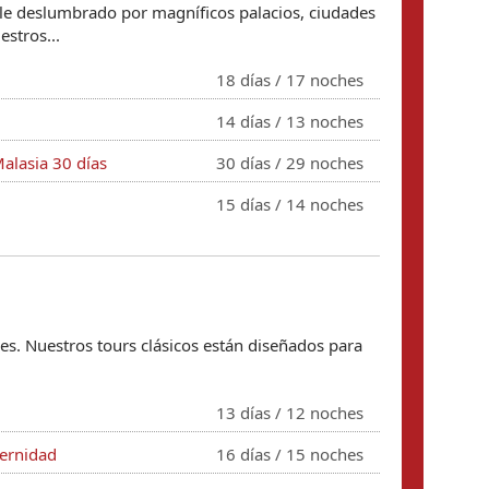
le deslumbrado por magníficos palacios, ciudades
estros...
18 dí­as / 17 noches
14 dí­as / 13 noches
alasia 30 días
30 dí­as / 29 noches
15 dí­as / 14 noches
les. Nuestros tours clásicos están diseñados para
13 dí­as / 12 noches
dernidad
16 dí­as / 15 noches