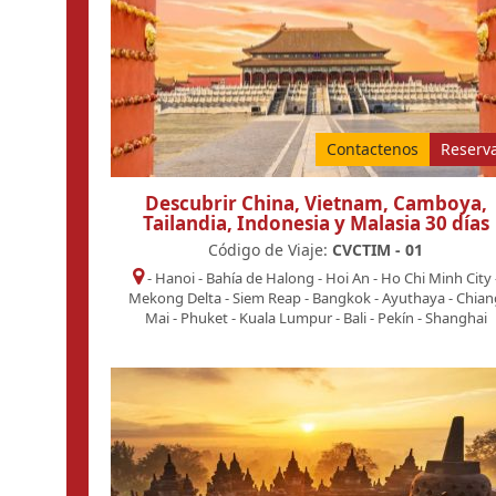
Contactenos
Reserv
Descubrir China, Vietnam, Camboya,
Tailandia, Indonesia y Malasia 30 días
Código de Viaje:
CVCTIM - 01
-
Hanoi
-
Bahía de Halong
-
Hoi An
-
Ho Chi Minh City
Mekong Delta
-
Siem Reap
-
Bangkok
-
Ayuthaya
-
Chian
Mai
-
Phuket
-
Kuala Lumpur
-
Bali
-
Pekín
-
Shanghai