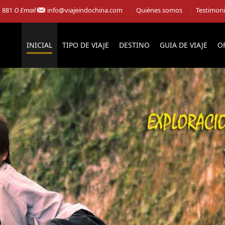
1 881
O Email
info@viajeindochina.com
Quiénes somos
Testimon
INICIAL
TIPO DE VIAJE
DESTINO
GUIA DE VIAJE
O