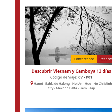
Contactenos
Reserv
Descubrir Vietnam y Camboya 13 días
Código de Viaje:
CV - P01
Hanoi
-
Bahía de Halong
-
Hoi An
-
Hue
-
Ho Chi Min
City
-
Mekong Delta
-
Siem Reap