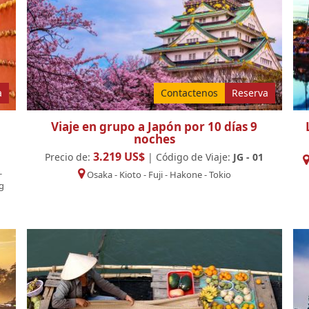
a
Contactenos
Reserva
Viaje en grupo a Japón por 10 días 9
noches
3.219 US$
Precio de:
| Código de Viaje:
JG - 01
-
Osaka
-
Kioto
-
Fuji
-
Hakone
-
Tokio
g