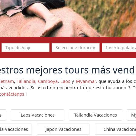
stros mejores tours más vend
Vietnam
,
Tailandia,
Camboya
,
Laos
y
Myanmar
, que ayuda a los c
 más vendidos. Si usted no encuentra lo que está buscando ? D
contáctenos
!
s
Laos Vacaciones
Tailandia Vacaciones
M
ia Vacaciones
Japon vacaciones
China vacacion