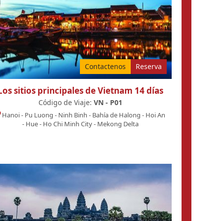
Contactenos
Reserva
Los sitios principales de Vietnam 14 días
Código de Viaje:
VN - P01
Hanoi
-
Pu Luong
-
Ninh Binh
-
Bahía de Halong
-
Hoi An
-
Hue
-
Ho Chi Minh City
-
Mekong Delta