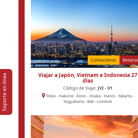
Contactenos
Reserv
Viajar a Japón, Vietnam e Indonesia 27
Soporte en lí­nea
días
Código de Viaje:
JVI - 01
Tokio
-
Hakone
-
Kioto
-
Osaka
-
Hanoi
-
Yakarta
-
Yogyakarta
-
Bali
-
Lombok