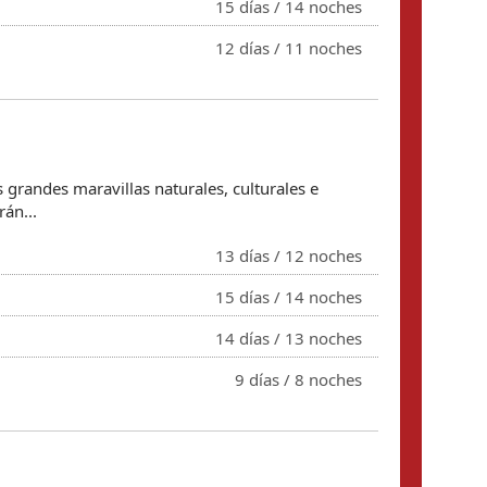
15 dí­as / 14 noches
12 dí­as / 11 noches
s grandes maravillas naturales, culturales e
rán...
13 dí­as / 12 noches
15 dí­as / 14 noches
14 dí­as / 13 noches
9 dí­as / 8 noches