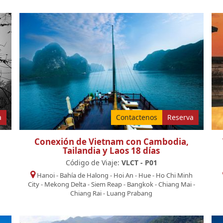
a
Contactenos
Reserva
Conexión de Vietnam con Cambodia,
Tailandia y Laos 18 días
Código de Viaje:
VLCT - P01
h
Hanoi
-
Bahía de Halong
-
Hoi An
-
Hue
-
Ho Chi Minh
City
-
Mekong Delta
-
Siem Reap
-
Bangkok
-
Chiang Mai
-
Chiang Rai
-
Luang Prabang