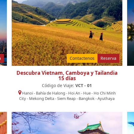
a
Contactenos
Reserva
Descubra Vietnam, Camboya y Tailandia
15 días
Código de Viaje:
VCT - 01
Hanoi
-
Bahía de Halong
-
Hoi An
-
Hue
-
Ho Chi Minh
City
-
Mekong Delta
-
Siem Reap
-
Bangkok
-
Ayuthaya