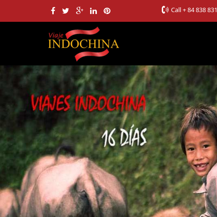
Call
+ 84 838 83