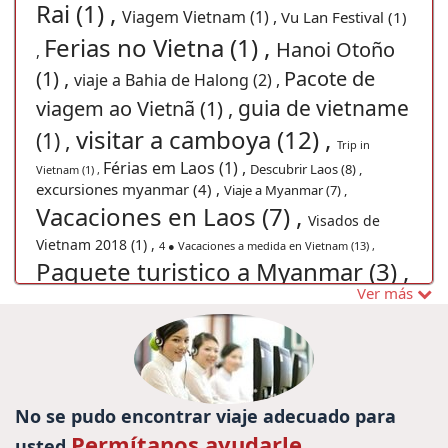
Rai (1) ,
Viagem Vietnam (1) ,
Vu Lan Festival (1)
Ferias no Vietna (1) ,
Hanoi Otoño
,
(1) ,
Pacote de
viaje a Bahia de Halong (2) ,
guia de vietname
viagem ao Vietnã (1) ,
visitar a camboya (12) ,
(1) ,
Trip in
Férias em Laos (1) ,
Descubrir Laos (8) ,
Vietnam (1) ,
excursiones myanmar (4) ,
Viaje a Myanmar (7) ,
Vacaciones en Laos (7) ,
Visados de
Vietnam 2018 (1) ,
4 ● Vacaciones a medida en Vietnam (13) ,
Paquete turistico a Myanmar (3) ,
Ver más
vacaciones camboya y vietnam
Guia de tailandia (1) ,
(2) ,
vietnam turismo (2) ,
Vietnã Grande Prêmio 2020 (1) ,
Viajes privado a Camboya (1) ,
viajar a
vietnam (1) ,
viaje lao (1) ,
Guia de Mianmar (1) ,
Venezuela (1) ,
guia Camboja (1) ,
Viagem
No se pudo encontrar viaje adecuado para
ao Vietnã com crianças (1) ,
Viagem em família no
Permítanos ayudarle
usted