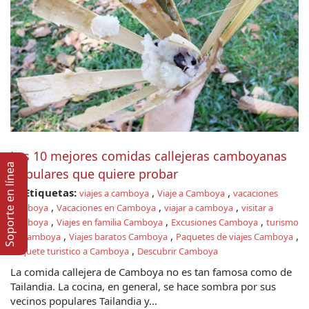
Las 10 mejores comidas callejeras camboyanas
Soporte en lí­nea
populares que quiere probar
Etiquetas:
,
,
viajes a camboya
Viaje a Camboya
vacaciones
,
,
,
camboya
Vacaciones en Camboya
viajar a camboya
visitar a
,
,
,
camboya
Viajes en familia Camboya
Excusiones Camboya
turismo
,
,
,
en camboya
Viajes baratos Camboya
Paquetes de viajes Camboya
,
Paquete turistico a Camboya
Descubrir Camboya
La comida callejera de Camboya no es tan famosa como de
Tailandia. La cocina, en general, se hace sombra por sus
vecinos populares Tailandia y...