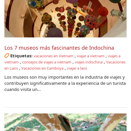
Los 7 museos más fascinantes de Indochina
Etiquetas:
,
,
vacaciones en Vietnam
viajar a vietnam
viajes a
,
,
,
vietnam
consejos de viajes a vietnam
viajes indochina
Vacaciones
,
,
en Laos
Vacaciones en Camboya
viajar a laos
Los museos son muy importantes en la industria de viajes y
contribuyen significativamente a la experiencia de un turista
cuando visita un...