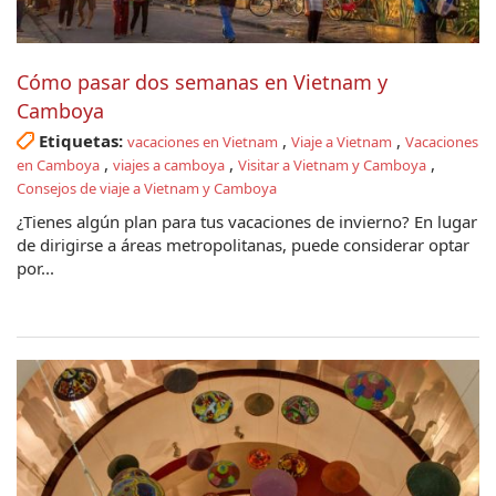
Cómo pasar dos semanas en Vietnam y
Camboya
Etiquetas:
,
,
vacaciones en Vietnam
Viaje a Vietnam
Vacaciones
,
,
,
en Camboya
viajes a camboya
Visitar a Vietnam y Camboya
Consejos de viaje a Vietnam y Camboya
¿Tienes algún plan para tus vacaciones de invierno? En lugar
de dirigirse a áreas metropolitanas, puede considerar optar
por...