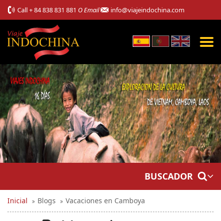
Call
+ 84 838 831 881
O Email
info@viajeindochina.com
BUSCADOR
Inicial
Blogs
Vacaciones en Camboya