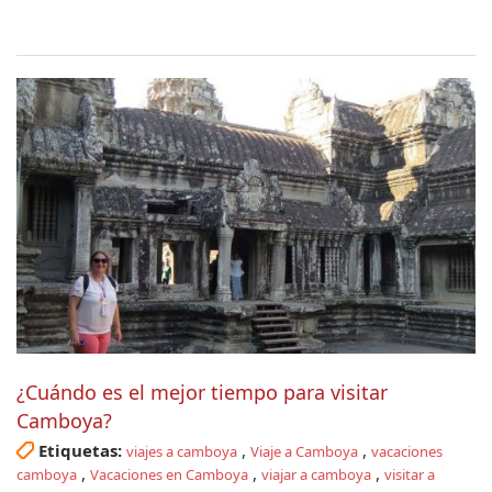
¿Cuándo es el mejor tiempo para visitar
Camboya?
Etiquetas:
,
,
viajes a camboya
Viaje a Camboya
vacaciones
,
,
,
camboya
Vacaciones en Camboya
viajar a camboya
visitar a