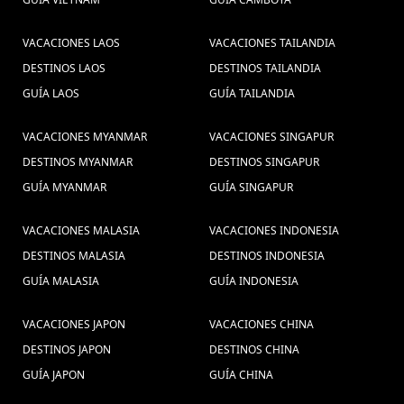
viaje combinado por
Descubrir Tailandia (6) ,
viajes a
Vietnam y Tailandia (1) ,
VACACIONES LAOS
VACACIONES TAILANDIA
DESTINOS LAOS
myanmar (19) ,
DESTINOS TAILANDIA
Paquete
guia de viajes (2) ,
GUÍA LAOS
GUÍA TAILANDIA
turistico a Tailandia (2) ,
visitar Tailândia
(4) ,
Guia de Viaje Myanmar (4) ,
iglesias en Vietnam (1) ,
VACACIONES MYANMAR
VACACIONES SINGAPUR
vacaciones ho chi minh (3) ,
Delta do
DESTINOS MYANMAR
DESTINOS SINGAPUR
Baia de Halong (1) ,
Mekong Vietnã (1) ,
visitar Camboja
GUÍA MYANMAR
GUÍA SINGAPUR
Vangvieng Laos
(1) ,
viajes vietnam y camboya (1) ,
(2) ,
VACACIONES MALASIA
VACACIONES INDONESIA
Vietname (1) ,
culinária (1) ,
Sai Gon (1) ,
Vacación en
Excurcões
DESTINOS MALASIA
DESTINOS INDONESIA
experiencia de viaje (1) ,
Vietnam (1) ,
GUÍA MALASIA
GUÍA INDONESIA
no Vietnã (1) ,
Vacaciones Vietnam en
Hanoi Gran Premio 2020 (1) ,
Da Nang (1) ,
VACACIONES JAPON
VACACIONES CHINA
viagem ao vietname (1) ,
Viagens ao
DESTINOS JAPON
DESTINOS CHINA
guia
GUÍA JAPON
GUÍA CHINA
Camboja, (1) ,
viajes vietnam en grupo (1) ,