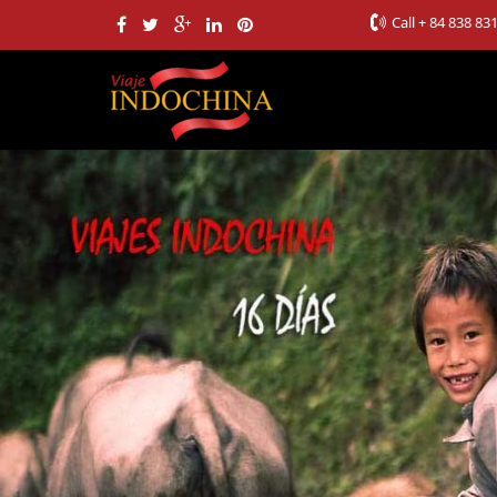
Call
+ 84 838 83