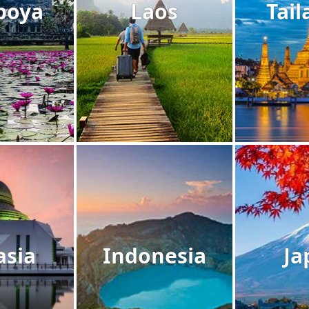
boya
Laos
Tail
asia
Indonesia
Ja