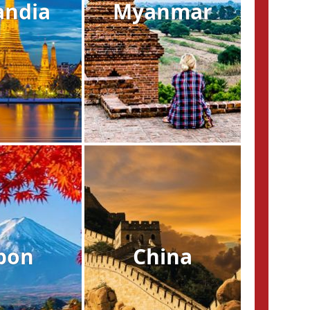
andia
Myanmar
pon
China