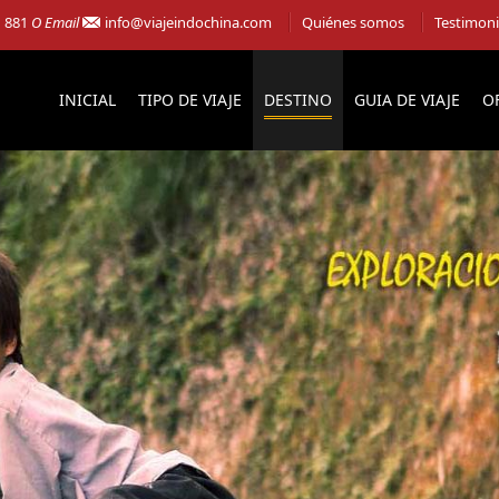
1 881
O Email
info@viajeindochina.com
Quiénes somos
Testimon
INICIAL
TIPO DE VIAJE
DESTINO
GUIA DE VIAJE
O