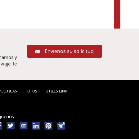
Envíenos su solicitud
chamos y
iaje, le
POLÍ­TICAS
FOTOS
ÚTILES LINK
guenos