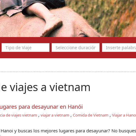
e viajes a vietnam
lugares para desayunar en Hanói
,
,
,
ia de viajes vietnam
viajar a vietnam
Comida de Vietnam
Viajar a Hano
 Hanoi y buscas los mejores lugares para desayunar? No busque