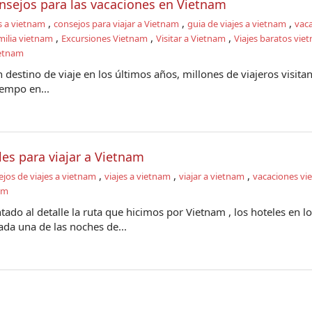
nsejos para las vacaciones en Vietnam
,
,
,
s a vietnam
consejos para viajar a Vietnam
guia de viajes a vietnam
vac
,
,
,
amilia vietnam
Excursiones Vietnam
Visitar a Vietnam
Viajes baratos vie
ietnam
destino de viaje en los últimos años, millones de viajeros visitan
iempo en...
les para viajar a Vietnam
,
,
,
jos de viajes a vietnam
viajes a vietnam
viajar a vietnam
vacaciones vi
am
ado al detalle la ruta que hicimos por Vietnam , los hoteles en l
da una de las noches de...