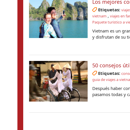
Los mejores co
Etiquetas:
viaje
,
vietnam
viajes en f
Paquete turistico a v
Vietnam es un gran 
y disfrutan de su t
50 consejos úti
Etiquetas:
conse
guia de viajes a vietn
Después haber cont
pasamos todas y ca