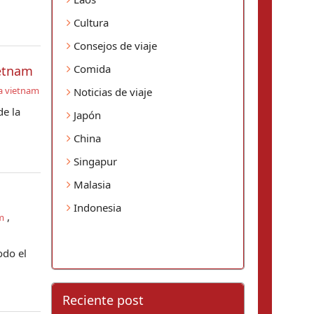
Cultura
Consejos de viaje
Comida
ietnam
 a vietnam
Noticias de viaje
de la
Japón
China
Singapur
Malasia
Indonesia
,
m
odo el
Reciente post