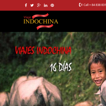
Call
+ 84 838 83