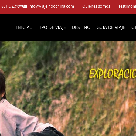
1 881
O Email
info@viajeindochina.com
Quiénes somos
Testimon
INICIAL
TIPO DE VIAJE
DESTINO
GUIA DE VIAJE
O