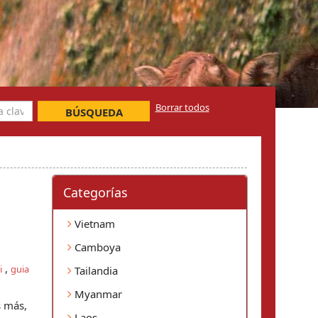
Borrar todos
BÚSQUEDA
Categorí­as
Vietnam
Camboya
,
i
guia
Tailandia
Myanmar
s más,
Laos