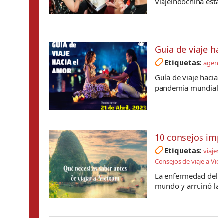
Viajeindochina está
Guía de viaje h
Etiquetas:
agenc
Guía de viaje haci
pandemia mundial. 
10 consejos im
Etiquetas:
viaje
Consejos de viaje a V
La enfermedad del
mundo y arruinó la