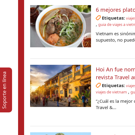
6 mejores plat
Etiquetas:
viaje
,
guia de viajes a vie
Vietnam es sinónim
supuesto, no puede
Hoi An fue nom
Soporte en lí­nea
revista Travel 
Etiquetas:
viaje
,
viajes de vietnam
gu
“¿Cuál es la mejor
Travel &...