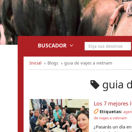
BUSCADOR
Inicial
Blogs
guia de viajes a vietnam
guia d
Los 7 mejores 
Etiquetas:
agenc
de viajes a vietnam
¿Pasarás un día en