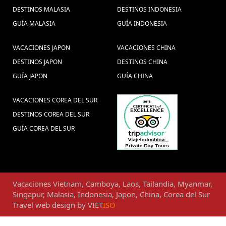
DESTINOS MALASIA
en Myanmar (5) ,
DESTINOS INDONESIA
alimentos y bebidas en Vietnam (4)
GUÍA MALASIA
GUÍA INDONESIA
visitar
Paquetes de viajes Tailandia (4) ,
,
Mianmar (1) ,
vacaciones en
VACACIONES JAPON
VACACIONES CHINA
Japón (1) ,
DESTINOS JAPON
DESTINOS CHINA
guia de laos (3) ,
Tailandia Alimentos (1) ,
GUÍA JAPON
GUÍA CHINA
Bahia de Halong (5) ,
Delta do Mekong (1) ,
Indonésia
Trajes tradicionais Indochina (1) ,
(1) ,
VACACIONES COREA DEL SUR
Vacaciones Luang Prabang (2) ,
Férias
DESTINOS COREA DEL SUR
em Myanmar (1) ,
Viagens para Myanmar (1) ,
viajes a
GUÍA COREA DEL SUR
Turismo en Tailandia (11) ,
vietnam (129) ,
Viajes en familia a Camboya (3) ,
Fórmula Um
Viaje privado a Myanmar (1) ,
Hanói 2020 (1) ,
Vietna Transportes (1) ,
Vacaciones
Vietnam
,
Camboya
,
Laos
,
Tailandia
,
Myanmar
,
Singapur
,
Malasia
,
Indonesia
,
Japon
,
China
,
Corea del Sur
Viajes en familia a Tailandia (5) ,
viajes
Travel web design
by
VIET
ISO
viajes myanmar (9) ,
cambodia (1) ,
cultura de hanoi (2)
viagem ao Camboja
Viajes Phnom Penh (2) ,
,