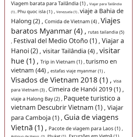
Viagem barata para Tailândia (1) ,
Viajar para Tailândia
viaje a Bahia de
Phu quoc isla (1) ,
(1) ,
Venezuela (1) ,
Viajes
Halong (2) ,
Comida de Vietnam (4) ,
baratos Myanmar (4) ,
rutas tailandia (5)
Festival del Medio Otoño (1) ,
Viajar a
,
visitar
Hanoi (2) ,
visitar Tailândia (4) ,
hue (1) ,
turismo en
Trip in Vietnam (1) ,
vietnam (44) ,
estafas viaje myanmar (1) ,
Visados de Vietnam 2018 (1) ,
visa
Cimeira de Hanói 2019 (1) ,
para Vietnam (3) ,
Paquete turistico a
viaje a Halong Bay (2) ,
vietnam Descubrir Vietnam (1) ,
Viajar
Guia de viagens
para Camboja (1) ,
Vietnã (1) ,
Pacote de viagem para Laos (1) ,
Excursões em Vietnã (1) ,
Phuket (1) ,
Antiguo de Hanoi. (2) ,