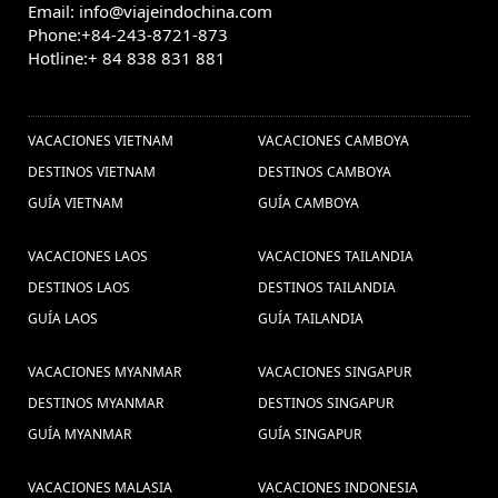
Email: info@viajeindochina.com
Visa
Vietnam Tours (1) ,
Comida de Bangkok (2) ,
Phone:+84-243-8721-873
Phong Nha Ke
Vietnamita (3) ,
Hotline:+ 84 838 831 881
Bang (1) ,
vacaciones bagan (1) ,
OTROS PAISES
una
Viagem em família ao
semana en Camboya (1) ,
VACACIONES VIETNAM
VACACIONES CAMBOYA
Laos (1) ,
Dicas de
vietnam customized tours (2) ,
DESTINOS VIETNAM
DESTINOS CAMBOYA
Tour por
viagem do Vietnã (1) ,
GUÍA VIETNAM
GUÍA CAMBOYA
Vietnam (8) ,
turismo en camboya (7) ,
Viagem em
VACACIONES LAOS
VACACIONES TAILANDIA
vietnam turismo (2) ,
família na Tailândia (1) ,
consejos de viaje a
visitar
DESTINOS LAOS
DESTINOS TAILANDIA
visitar vietam (1) ,
Ho Chi Minh (1) ,
Viagem para Laos (1) ,
no Vietname (1) ,
vacaciones birmania
GUÍA LAOS
GUÍA TAILANDIA
(6) ,
Vacaciones
visados de Vietnam (2) ,
VACACIONES MYANMAR
VACACIONES SINGAPUR
Vietnam Fórmula Uno 2020 (1) ,
DESTINOS MYANMAR
DESTINOS SINGAPUR
Pacotes de viagens Camboja (1) ,
GUÍA MYANMAR
GUÍA SINGAPUR
visitar camboya (5) ,
Férias em Tailândia (1) ,
tet de vietnam (1) ,
Vacaciones
VACACIONES MALASIA
VACACIONES INDONESIA