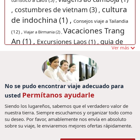
turistico a Laos (5) ,
cultura
,
costumbres de vietnam (3) ,
de indochina (1) ,
Consejos viaje a Tailandia
Vacaciones Trang
(12) ,
Viajar a Birmania (2) ,
An (1) ,
guia de
Excursiones Laos (1) ,
Ver más
viaje vietnam (10) ,
Viagem ao Vietnã
Grande Prêmio 2020 (1) ,
Excursiones Vietnam
Vietnam Gran Premio
(22) ,
Viaje en familia a Camboya (1) ,
Tours (1) ,
Viaje a Camboya (7) ,
Viagem em família Myanmar
excursiones myanmar (4) ,
Siem
(1) ,
No se pudo encontrar viaje adecuado para
Reap Camboja (1) ,
Permítanos ayudarle
Guia de
Kanchanaburi (1) ,
usted
Consejos viaje a Tailandia
Vietnam (31) ,
Siendo los lugareños, sabemos que el verdadero valor de
Guia de Viaje Tailandia (3) ,
Venezuela (1) ,
nuestra tierra. Siempre escuchamos y organizar todo como
Los mejores lugares en Myanmar (1) ,
su deseo. Por favor, amablemente nos envía en absoluto
sobre su viaje, le enviaremos mejores ofertas rápidamente.
Férias no Myanmar (1) ,
viajes indochina (6) ,
Viaje privado a
vacaciones
Viaje a Medida a Tailandia (5) ,
Myanmar (1) ,