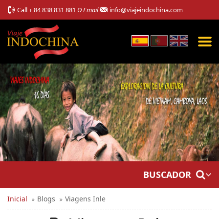
Call
+ 84 838 831 881
O Email
info@viajeindochina.com
BUSCADOR
Inicial
Blogs
Viagens Inle