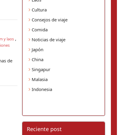
Cultura
Consejos de viaje
Comida
,
m y laos
Noticias de viaje
iones
Japón
China
nas de
Singapur
Malasia
Indonesia
Reciente post