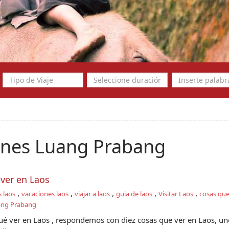
nes Luang Prabang
 ver en Laos
,
,
,
,
,
s laos
vacaciones laos
viajar a laos
guia de laos
Visitar Laos
cosas que
ang Prabang
ué ver en Laos , respondemos con diez cosas que ver en Laos, un