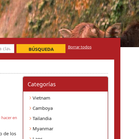
Borrar todos
BÚSQUEDA
Categorí­as
Vietnam
Camboya
 hacer en
Tailandia
Myanmar
o de los
Laos