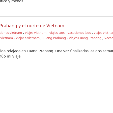
tico y menos...
 Prabang y el norte de Vietnam
,
,
,
,
ciones vietnam
viajes vietnam
viajes laos
vacaciones laos
viajes vietna
,
,
,
,
 Vietnam
viajar a vietnam
Luang Prabang
Viajes Luang Prabang
Vacac
vida relajada en Luang Prabang. Una vez finalizadas las dos sema
úo mi viaje...