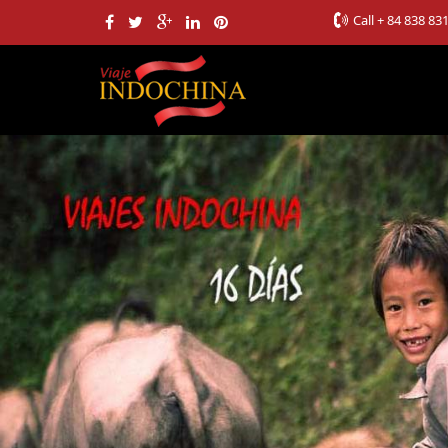
Call
+ 84 838 83