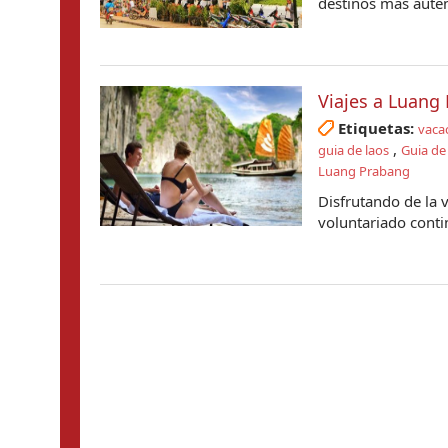
destinos más autén
Viajes a Luang
Etiquetas:
vaca
,
guia de laos
Guia de
Luang Prabang
Disfrutando de la 
voluntariado contin