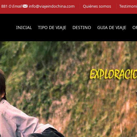
1 881
O Email
info@viajeindochina.com
Quiénes somos
Testimon
INICIAL
TIPO DE VIAJE
DESTINO
GUIA DE VIAJE
O