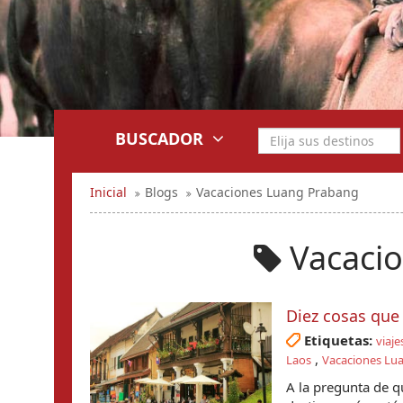
BUSCADOR
Inicial
Blogs
Vacaciones Luang Prabang
Vacacio
Diez cosas que
Etiquetas:
viaje
,
Laos
Vacaciones Lu
A la pregunta de q