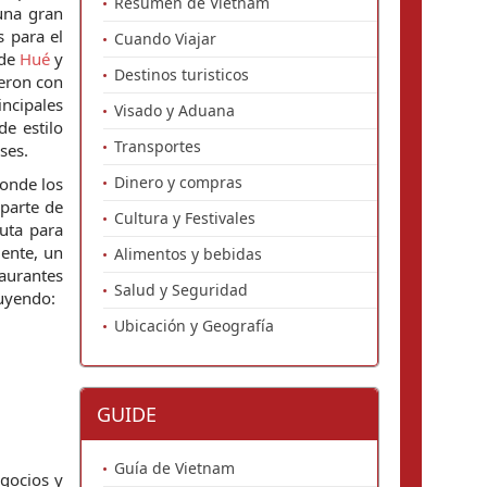
Resumen de Vietnam
 una gran
s para el
Cuando Viajar
 de
Hué
y
Destinos turisticos
jeron con
incipales
Visado y Aduana
de estilo
Transportes
ses.
Dinero y compras
donde los
 parte de
Cultura y Festivales
uta para
mente, un
Alimentos y bebidas
taurantes
Salud y Seguridad
luyendo:
Ubicación y Geografía
GUIDE
Guía de Vietnam
egocios y