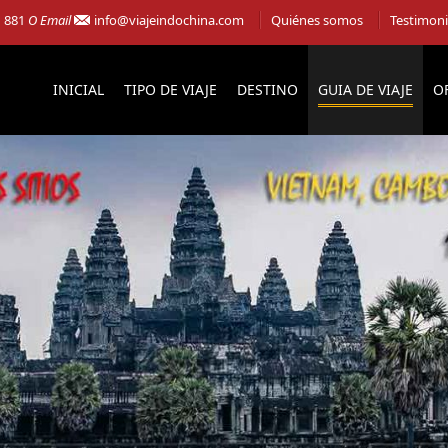
1 881
O Email
info@viajeindochina.com
Quiénes somos
Testimon
INICIAL
TIPO DE VIAJE
DESTINO
GUIA DE VIAJE
O