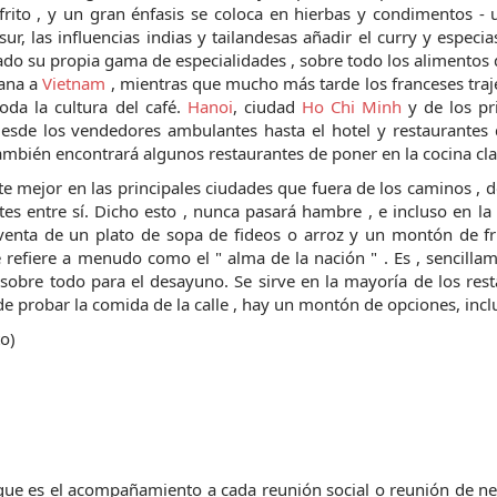
rito , y un gran énfasis se coloca en hierbas y condimentos -
sur, las influencias indias y tailandesas añadir el curry y especia
do su propia gama de especialidades , sobre todo los alimentos
ana a
Vietnam
, mientras que mucho más tarde los franceses tra
toda la cultura del café.
Hanoi
, ciudad
Ho Chi Minh
y de los pr
 desde los vendedores ambulantes hasta el hotel y restaurantes 
 también encontrará algunos restaurantes de poner en la cocina cla
e mejor en las principales ciudades que fuera de los caminos , 
tes entre sí. Dicho esto , nunca pasará hambre , e incluso en la
venta de un plato de sopa de fideos o arroz y un montón de fr
e refiere a menudo como el " alma de la nación " . Es , sencilla
 sobre todo para el desayuno. Se sirve en la mayoría de los res
de probar la comida de la calle , hay un montón de opciones, inc
to)
 que es el acompañamiento a cada reunión social o reunión de n