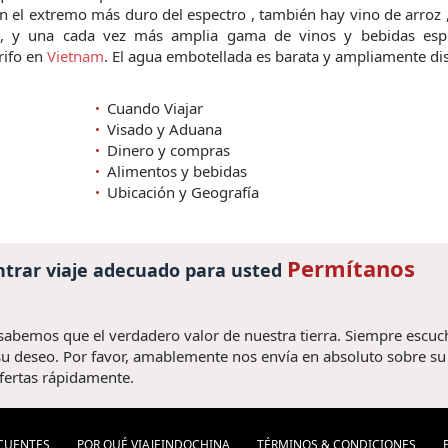
En el extremo más duro del espectro , también hay vino de arroz
e, y una cada vez más amplia gama de vinos y bebidas espi
rifo en
Vietnam
. El agua embotellada es barata y ampliamente di
Cuando Viajar
Visado y Aduana
Dinero y compras
Alimentos y bebidas
Ubicación y Geografía
Permítanos
trar viaje adecuado para usted
 sabemos que el verdadero valor de nuestra tierra. Siempre escu
u deseo. Por favor, amablemente nos envía en absoluto sobre su v
fertas rápidamente.
CUENTES
POR QUÉ VIAJEINDOCHINA
TÉRMINOS & CONDICIONES