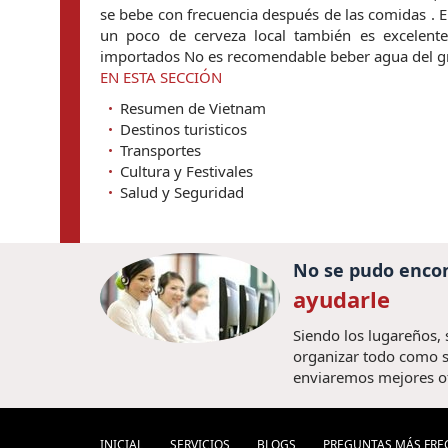
se bebe con frecuencia después de las comidas . 
un poco de cerveza local también es excelent
importados No es recomendable beber agua del g
EN ESTA SECCIÓN
Resumen de Vietnam
Destinos turisticos
Transportes
Cultura y Festivales
Salud y Seguridad
No se pudo encon
ayudarle
Siendo los lugareños,
organizar todo como s
enviaremos mejores o
INICIAL
SERVICIOS
BLOGS
PREGUNTAS MÁS FRE