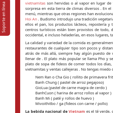
vietnamitas
son hervidas o al vapor en lugar de f
Soporte en lí­nea
sorpresa en esta tierra de climas diversos . En el 
menú, mientras que otras regiones han evoluciona
Hoi An
. Budismo introdujo una tradición vegetari
ellos el pan, los productos lácteos, repostería y 
centros turísticos están bien provistos de todo,
occidental, e incluso heladerías, en esos lugares,
La calidad y variedad de la comida es generalment
restaurantes de cualquier tipo son pocos y distan
atrás de más allá, siempre hay algún puesto de 
llenar de . El plato más popular se llama Pho y s
plato de sopa de fideos de comer todos los días,
vietnamitas y ventas callejeras . No tengas miedo 
Nem Ran o Cha Gio ( rollito de primavera fri
Banh Chung ( pastel de arroz pegajoso)
GioLua (pastel de carne magra de cerdo )
BanhCuon ( harina de arroz rollos al vapor )
Banh Mi ( paté y rollos de huevo )
Mivoithitbo / ga (fideos con carne / pollo)
La bebida nacional de
Vietnam
es el té verde,