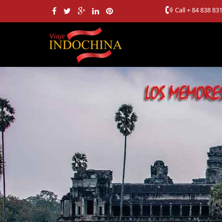
Call
+ 84 838 83