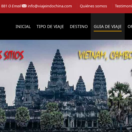
1 881
O Email
info@viajeindochina.com
Quiénes somos
Testimon
INICIAL
TIPO DE VIAJE
DESTINO
GUIA DE VIAJE
O