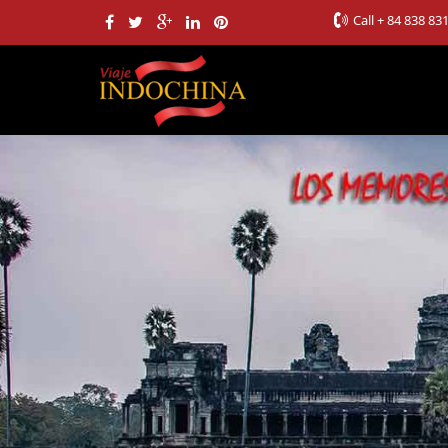
Call
+ 84 838 83