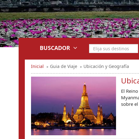
BUSCADOR
Inicial
Guia de Viaje
Ubicación y Geografía
Ubic
El Reino
Myanmar 
sobre el 