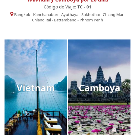
Código de Viaje:
TC - 01
Bangkok
-
Kanchanaburi
-
Ayuthaya
-
Sukhothai
-
Chiang Mai
-
Chiang Rai
-
Battambang
-
Phnom Penh
Vietnam
Camboya