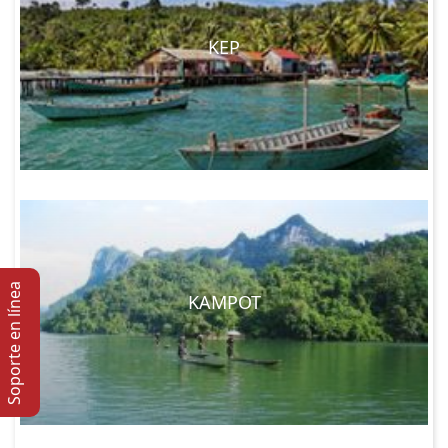
KEP
Soporte en lí­nea
KAMPOT