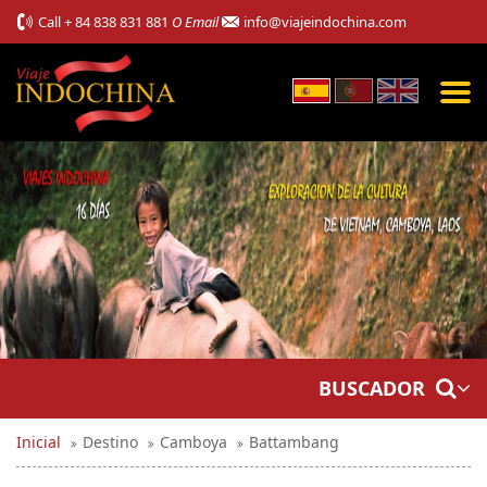
Call
+ 84 838 831 881
O Email
info@viajeindochina.com
BUSCADOR
Inicial
Destino
Camboya
Battambang