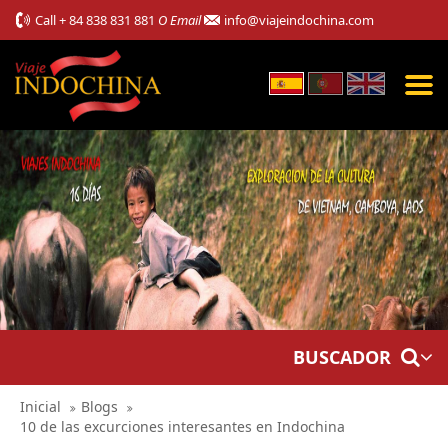
Call
+ 84 838 831 881
O Email
info@viajeindochina.com
BUSCADOR
Inicial
Blogs
10 de las excurciones interesantes en Indochina