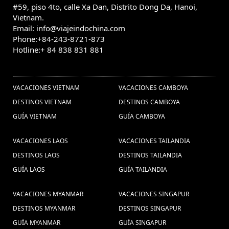
Férias no Laos, Viaja ao Laos, Visitar o
#59, piso 4to, calle Xa Dan, Distrito Dong Da, Hanoi,
Laos, Viagem em família Laos,
Vietnam.
Email: info@viajeindochina.com
Excurcoes Laos, Turismo no Laos,
Phone:+84-243-8721-873
Viagem barata ao Laos, Pacotes de
Hotline:+ 84 838 831 881
viagens Laos, Pacote de viagem ao
OTROS PAISES
Laos, Descubrir o Laos, (1) ,
viaje a Japón
VACACIONES VIETNAM
VACACIONES CAMBOYA
Consejos de viaje
(1) ,
Viagem barata ao Laos (1) ,
DESTINOS VIETNAM
DESTINOS CAMBOYA
a Laos (3) ,
vacaciones camboya (24) ,
GUÍA VIETNAM
GUÍA CAMBOYA
Capital imperial de hue, hue, viajes
hue, viajar hue, vacaciones hue (3) ,
VACACIONES LAOS
VACACIONES TAILANDIA
cultura de hanoi, Hanoi atracciones, hanoi guide, vacaciones hanoi,
DESTINOS LAOS
DESTINOS TAILANDIA
Gastronomia de
GUÍA LAOS
viajes hanoi, Viajes Vietnam, (2) ,
GUÍA TAILANDIA
Myanmar (1) ,
viajar a camboya (21)
VACACIONES MYANMAR
VACACIONES SINGAPUR
,
Viajes a Nha Trang (1) ,
vacaciones vietnam (164) ,
DESTINOS MYANMAR
DESTINOS SINGAPUR
Viagens Camboja (1) ,
Laos Dinero (1) ,
GUÍA MYANMAR
GUÍA SINGAPUR
Turismo Tailandia (2) ,
Luang Prabang (1) ,
Bangkok (1) ,