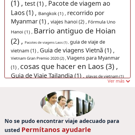
(1) ,
Pacote de viagem ao
test (1) ,
Laos (1) ,
recorrido por
Bangkok (1) ,
Myanmar (1) ,
viajes hanoi (2) ,
Fórmula Uno
Barrio antiguo de Hoian
Hanoi (1) ,
(2) ,
guia de viaje de
Pacotes de viagens Laos (1) ,
Guia de viagens Vietnã (1) ,
vietnam (1) ,
Viagens para Myanmar
Vietnam Gran Premio 2020 (2) ,
cosas que hacer en Laos (3) ,
(1) ,
Guia de Viaje Tailandia (1) ,
playas de vietnam (1)
Ver más
viajes vietnam, (1) ,
consejos de viaje
,
a myanmar (7) ,
vacaciones en
Indochina (1) ,
Turismo Camboya (1)
Japón (1) ,
viajes a sapa (2) ,
,
viagem ao
Viajes en familia Camboya (4) ,
vietname , Viagem Vietnam , Viagens Vietname ,
No se pudo encontrar viaje adecuado para
Viagens ao Vietna , Guia de Vietnam , Sapa
Permítanos ayudarle
usted
Vietnam , ferias vietname , Ferias no Vietname (1)