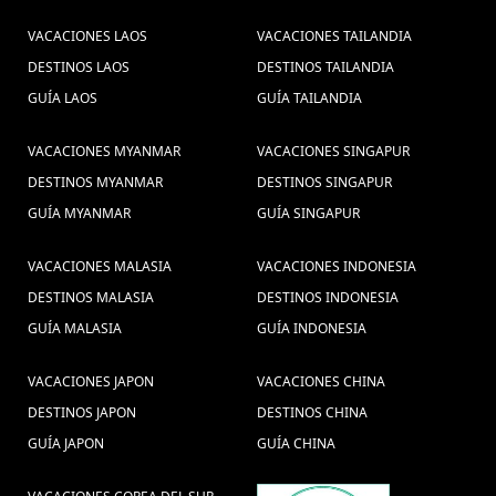
(1) ,
Guia de viagem Laos (1) ,
Viagem ao Myanmar (1)
VACACIONES LAOS
VACACIONES TAILANDIA
Férias no Vietnã Grande Prêmio
,
DESTINOS LAOS
DESTINOS TAILANDIA
(1) ,
GUÍA LAOS
GUÍA TAILANDIA
Luna de
Consejos de viajes Vietnam Camboya (6) ,
Viagem em família ao Vietnã (1)
miel (1) ,
VACACIONES MYANMAR
VACACIONES SINGAPUR
,
viajes camboya, cultura camboya, vacaciones camboya, viajar
DESTINOS MYANMAR
DESTINOS SINGAPUR
Comida de
a camboya, guia de camboya (2) ,
GUÍA MYANMAR
GUÍA SINGAPUR
Viajes baratos vietnam
Vietnam (4) ,
(20) ,
VACACIONES MALASIA
VACACIONES INDONESIA
viajes a camboya (21) ,
guia de vietname (1) ,
DESTINOS MALASIA
DESTINOS INDONESIA
viajar a vietnam
ViajeIndochina (2) ,
GUÍA MALASIA
GUÍA INDONESIA
(1) ,
Viajar Sapa (1) ,
visitar a tailandia (14) ,
Excursões
Viajes en familia a Vietnam (27) ,
VACACIONES JAPON
VACACIONES CHINA
Vietnã (1) ,
DESTINOS JAPON
Excusiones Camboya (2) ,
DESTINOS CHINA
Turismo no
Parque
GUÍA JAPON
GUÍA CHINA
vacaciones angkor wat (2) ,
Camboja (1) ,
Nacional de Erawan (1) ,
Comida de