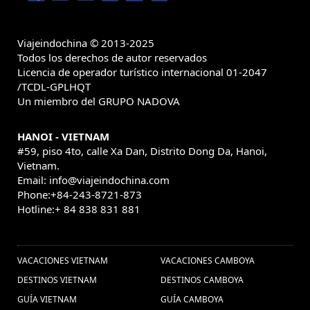
viajes vietname
Vietnam Gran
tailandia camboja laos mianmar (1) ,
viajes laos (9) ,
Premio (1) ,
viajes viatnam
Viajeindochina © 2013-2025
Vacaciones en Laos (7) ,
Todos los derechos de autor reservados
(1) ,
Vietnam
Licencia de operador turístico internacional 01-2047
visado a Vietnam (2) ,
viaje a Japón (1) ,
Tours (1) ,
/TCDL-GPLHQT
Excursões em Laos (1) ,
Un miembro del GRUPO NADOVA
cultura de
indochina (1) ,
Excursiones Tailandia (3) ,
Excurcões na Tailândia
Turismo no Vietnã (1) ,
HANOI - VIETNAM
(1) ,
viajes a vietnam (129) ,
#59, piso 4to, calle Xa Dan, Distrito Dong Da, Hanoi,
Vacaciones Vietnam Fórmula
Vietnam.
Uno 2020 (1) ,
viagem no Vietnã (1) ,
Email: info@viajeindochina.com
Phone:+84-243-8721-873
viajes vietnam (52) ,
Excurcões no Vietnã (1) ,
Hotline:+ 84 838 831 881
visitar
Delta do Mekong Vietnã (1) ,
OTROS PAISES
Tailândia (1) ,
Viagem ao Laos (1) ,
VACACIONES VIETNAM
VACACIONES CAMBOYA
Viajes a Yangon (1) ,
Viaje a Medida a Camboya (2) ,
DESTINOS VIETNAM
DESTINOS CAMBOYA
vacaciones tailandia (32) ,
viagens para Mianmar (1) ,
GUÍA VIETNAM
GUÍA CAMBOYA
Parque Nacional Phong Nha – Ke Bang