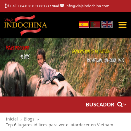
Call
+ 84 838 831 881
O Email
info@viajeindochina.com
BUSCADOR
Inicial
Blogs
Top 6 lugares idílicos para ver el atardecer en Vietnam