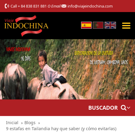
Call
+ 84 838 831 881
O Email
info@viajeindochina.com
BUSCADOR
Inicial
Blogs
9 estafas en Tailandia hay que saber (y cómo evitarlas)