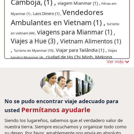
Camboja, (1) ,
viagem Mianmar (1) ,
Férias em
Vendedores
Laos Dinero (1) ,
Myanmar (1) ,
Ambulantes en Vietnam (1) ,
turismo
viagens para Mianmar (1) ,
en vietnam (44) ,
Viajes a Hue (3) ,
Vietnam Alimentos (1)
,
Viajar para Tailândia (1) ,
Turismo en Myanmar (10) ,
Viajes
ciudad de Ho Chi Minh, Mekong
baratos Myanmar (4) ,
Ver más
delta, Sur de Vietnam, tuneles de Cu chi, Vacaciones
Vietnam, viajar vietnam, Viajes Vietnam, (4) ,
excusão no Vietnã (1) ,
Viagens para Laos (1)
,
vacaciones
Vacaciones Vietnam Fórmula Uno 2020 (1) ,
viagens tailandia (1) ,
hanoi (8) ,
viajes en
culturas de vietnam (1) ,
familia vietnam (36) ,
No se pudo encontrar viaje adecuado para
Promoción vietnam vacaciones (2) ,
Excusiones
Permítanos ayudarle
usted
visitar Tailândia (4) ,
Myanmar (5) ,
Los temploe de
Viagem barata
Siendo los lugareños, sabemos que el verdadero valor de
Angkor (1) ,
Skull island film (1) ,
nuestra tierra. Siempre escuchamos y organizar todo como
para Myanmar (1) ,
su deseo. Por favor, amablemente nos envía en absoluto
visitar Mianmar (1) ,