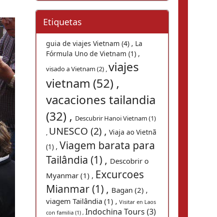
Etiquetas
guia de viajes Vietnam (4) ,
La
Fórmula Uno de Vietnam (1) ,
viajes
visado a Vietnam (2) ,
vietnam (52) ,
vacaciones tailandia
(32) ,
Descubrir Hanoi Vietnam (1)
UNESCO (2) ,
Viaja ao Vietnã
,
Viagem barata para
(1) ,
Tailândia (1) ,
Descobrir o
Excurcoes
Myanmar (1) ,
Mianmar (1) ,
Bagan (2) ,
viagem Tailândia (1) ,
Visitar en Laos
Indochina Tours (3)
con familia (1) ,