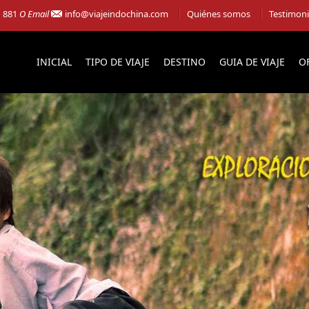
1 881
O Email
info@viajeindochina.com
Quiénes somos
Testimon
INICIAL
TIPO DE VIAJE
DESTINO
GUIA DE VIAJE
O