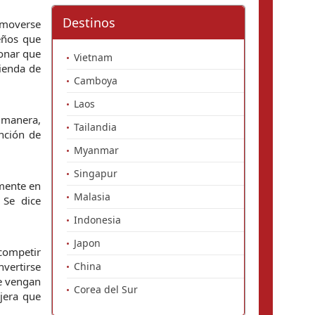
Destinos
moverse 
ños que 
onar que 
Vietnam
enda de 
Camboya
Laos
 manera, 
Tailandia
nción de 
Myanmar
Singapur
mente en 
Malasia
 Se dice 
Indonesia
Japon
ompetir 
ertirse 
China
e vengan 
Corea del Sur
era que 