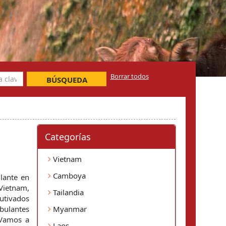
Borrar todos
BÚSQUEDA
Categorí­as
Vietnam
Camboya
ante en 
ietnam, 
Tailandia
utivados 
bulantes 
Myanmar
Vamos a 
Laos