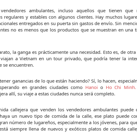
vendedores ambulantes, incluso aquellos que tienen que 
 regulares y estables con algunos clientes. Hay muchos lugare
acionales entregados en su puerta sin gastos de envío. Sin menci
tes no es menos que los productos que se muestran en una ti
ato, la ganga es prácticamente una necesidad. Esto es, de otra
e viajan a Vietnam en un tour privado, que podría tener la inte
 se encuentren.
ner ganancias de lo que están haciendo? Sí, lo hacen, especial
rosperando en grandes ciudades como 
Hanoi
 o 
Ho Chi Minh.
ra allí, su viaje a estas ciudades nunca será completo.
omida callejera que venden los vendedores ambulantes puede c
haya un nuevo tipo de comida de la calle, ese plato puede conv
gran número de lugareños, especialmente a los jóvenes, para qu
stá siempre llena de nuevos y exóticos platos de comida callej