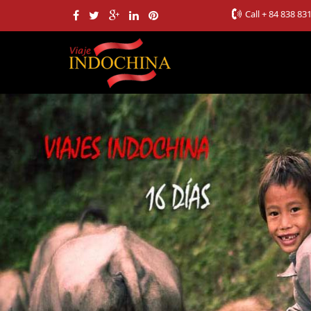
Call
+ 84 838 83