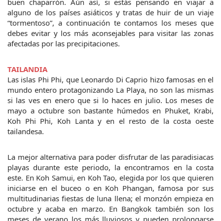
buen chaparrón. Aún así, si estás pensando en viajar a 
alguno de los países asiáticos y tratas de huir de un viaje 
“tormentoso”, a continuación te contamos los meses que 
debes evitar y los más aconsejables para visitar las zonas 
afectadas por las precipitaciones.
TAILANDIA
Las islas Phi Phi, que Leonardo Di Caprio hizo famosas en el 
mundo entero protagonizando La Playa, no son las mismas 
si las ves en enero que si lo haces en julio. Los meses de 
mayo a octubre son bastante húmedos en Phuket, Krabi, 
Koh Phi Phi, Koh Lanta y en el resto de la costa oeste 
tailandesa.
La mejor alternativa para poder disfrutar de las paradisiacas 
playas durante este periodo, la encontramos en la costa 
este. En Koh Samui, en Koh Tao, elegida por los que quieren 
iniciarse en el buceo o en Koh Phangan, famosa por sus 
multitudinarias fiestas de luna llena; el monzón empieza en 
octubre y acaba en marzo. En Bangkok también son los 
meses de verano los más lluviosos y pueden prolongarse 