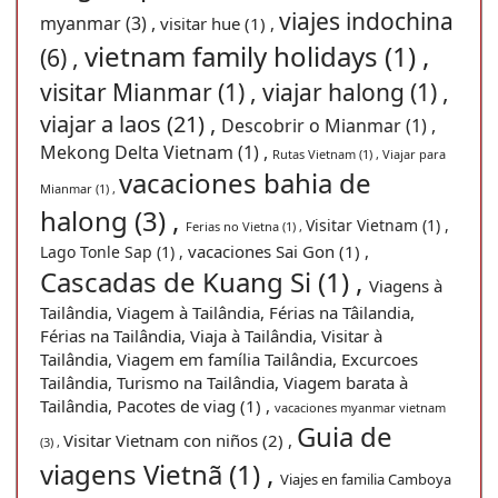
viajes indochina
myanmar (3) ,
visitar hue (1) ,
vietnam family holidays (1) ,
(6) ,
visitar Mianmar (1) ,
viajar halong (1) ,
viajar a laos (21) ,
Descobrir o Mianmar (1) ,
Mekong Delta Vietnam (1) ,
Rutas Vietnam (1) ,
Viajar para
vacaciones bahia de
Mianmar (1) ,
halong (3) ,
Visitar Vietnam (1) ,
Ferias no Vietna (1) ,
vacaciones Sai Gon (1) ,
Lago Tonle Sap (1) ,
Cascadas de Kuang Si (1) ,
Viagens à
Tailândia, Viagem à Tailândia, Férias na Tâilandia,
Férias na Tailândia, Viaja à Tailândia, Visitar à
Tailândia, Viagem em família Tailândia, Excurcoes
Tailândia, Turismo na Tailândia, Viagem barata à
Tailândia, Pacotes de viag (1) ,
vacaciones myanmar vietnam
Guia de
Visitar Vietnam con niños (2) ,
(3) ,
viagens Vietnã (1) ,
Viajes en familia Camboya