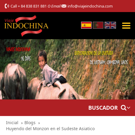
Call
+ 84 838 831 881
O Email
info@viajeindochina.com
BUSCADOR
Inicial
Blogs
Huyendo del Monzon en el Sudeste Asiatico