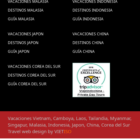
Hanói Grande
Vietnã (1) ,
guia Camboja (1) ,
VACACIONES MALASIA
VACACIONES INDONESIA
Prêmio 2020 (1) ,
Excursiones
DESTINOS MALASIA
DESTINOS INDONESIA
Tailandia (3) ,
GUÍA MALASIA
GUÍA INDONESIA
Laos Dinero (1) ,
Parque Nacional de
Erawan (1) ,
viajes camboya, cultura camboya, vacaciones camboya,
vacaciones familiares
VACACIONES JAPON
VACACIONES CHINA
viajar a camboya, guia de camboya (2) ,
en Vietnam (4) ,
Tour familiar de Vietnam (4) ,
DESTINOS JAPON
DESTINOS CHINA
Hanói Grande Prêmio (1) ,
viajar Tailândia (1)
GUÍA JAPON
GUÍA CHINA
Excursões em Mianmar (1) ,
,
cultura
Paquete turistico a Myanmar (3) ,
vietname (1) ,
VACACIONES COREA DEL SUR
Vacaciones en Camboya (6) ,
DESTINOS COREA DEL SUR
viagem laos (1) ,
Viajes en familia a
GUÍA COREA DEL SUR
Myanmar (4) ,
vietnam customized holidays (2) ,
Visitar vietna (1) ,
Viajes a Yangon (1) ,
Pacotes de viagens Laos (1) ,
Vacaciones
Vietnam
,
Camboya
,
Laos
,
Tailandia
,
Myanmar
,
Miss Grand Internacional 2017
Singapur
,
Malasia
,
Indonesia
,
Japon
,
China
,
Corea del Sur
Travel web design
by
VIET
ISO
(1) ,
Viajar para Vietnã
Templos de Angkor (1) ,