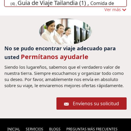
Guia de Viaje Tailandia (1) ,
Comida de
(4) ,
Ver más
Bangkok (2) ,
viagem Tailândia
Visitar a Japón (1) ,
Estafas en
(1) ,
Viagem em família Tailândia (1) ,
Tailandia (1) ,
sapa (1) ,
guia
Vietnam comida (2) ,
de vietname (1) ,
turismo en camboya (7) ,
Viaje a Laos (8) ,
Viagem em
No se pudo encontrar viaje adecuado para
família Laos (1) ,
Viagens para Laos
Permítanos ayudarle
usted
(1) ,
vacaciones
Lago de Inle (1) ,
Viagens a Tailandia (1) ,
Siendo los lugareños, sabemos que el verdadero valor de
myanmar (19) ,
Baia Ha Long (1) ,
Consejos viaje a Vietnam
nuestra tierra. Siempre escuchamos y organizar todo como
Que comprar en vietnam (1) ,
(38) ,
su deseo. Por favor, amablemente nos envía en absoluto
Visados de Vietnam 2018 (1) ,
sobre su viaje, le enviaremos mejores ofertas rápidamente.
viajar
Laos (1) ,
Viajar en el Sudeste asiático (1) ,
Turismo en Laos (11) ,
iglesias en Vietnam (1) ,
hanoi (3)
Viagens para Vietnã (1) ,
Envíenos su solicitud
vacaciones myanamar (7) ,
viagem
,
Visitar Vietnam (32) ,
viagens ao
vietna (1) ,
camboja (1) ,
viajes
viagem Mianmar (1) ,
INICIAL
SERVICIOS
BLOGS
PREGUNTAS MÁS FRECUENTES