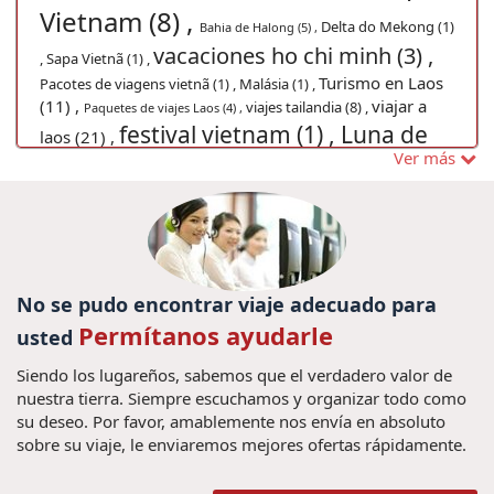
Vietnam (8) ,
Delta do Mekong (1)
Bahia de Halong (5) ,
vacaciones ho chi minh (3) ,
,
Sapa Vietnã (1) ,
Turismo en Laos
Pacotes de viagens vietnã (1) ,
Malásia (1) ,
(11) ,
viajar a
viajes tailandia (8) ,
Paquetes de viajes Laos (4) ,
festival vietnam (1) ,
Luna de
laos (21) ,
Ver más
miel (1) ,
Vacaciones Vietnam en Hanoi Gran Premio
Viagem em
2020 (1) ,
vacaciones angkor wat (2) ,
família Myanmar (1) ,
Festival
culturas de vietnam (1) ,
de la Luna (3) ,
Ferias no Mianmar (1) ,
Sai Gon (1) ,
Turismo no Laos (1) ,
Viajes en familia a Tailandia (5) ,
No se pudo encontrar viaje adecuado para
Viagem em família na Tailândia (1) ,
Permítanos ayudarle
usted
Descobrir o
Praias do vietname (1) ,
Myanmar (1) ,
Siendo los lugareños, sabemos que el verdadero valor de
Comida de Myanmar (1) ,
turismo en
nuestra tierra. Siempre escuchamos y organizar todo como
Visa Vietnamita (3) ,
cultura de vietnam
vietnam (44) ,
su deseo. Por favor, amablemente nos envía en absoluto
Vietnã Grand Prix (1) ,
(1) ,
Guia de Vietnam (1) ,
sobre su viaje, le enviaremos mejores ofertas rápidamente.
Vietname (1) ,
Viaja ao Camboja, Visitar o
Camboja, Viagem em família Camboja, Excurcoes