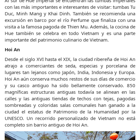
Al sur de Hue Imperial se encuentran las tumbas imperiales 
con las más importantes e interesantes de visitar: tumbas Tu 
Duc, Minh Mang y Khai Dinh. También se recomienda una 
excursión en barco por el río Perfume que finaliza con una 
visita a la famosa pagoda de Thien Mu. Además, la cocina de 
Hue también se celebra en todo Vietnam y es una parte 
importante del patrimonio culinario de Vietnam.
Hoi An
Desde el siglo XVI hasta el XIX, la ciudad ribereña de Hoi An 
atrajo a comerciantes de seda, especias y porcelana de 
lugares tan lejanos como Japón, India, Indonesia y Europa. 
Hoi An aún conserva muchos restos de sus días de comercio 
y su casco antiguo ha sido bellamente conservado. 850 
magníficas estructuras antiguas todavía se alinean en las 
calles y las antiguas tiendas de techos con tejas, pagodas 
sombreadas y coloridas salas comunales han ganado a la 
ciudad el estatus de Patrimonio de la Humanidad por la 
UNESCO. Un recorrido personalizado de Vietnam no está 
completo sin barrio antiguo de Hoi An.