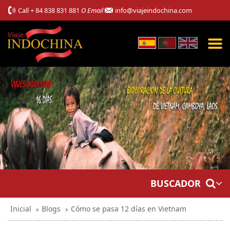
Call
+ 84 838 831 881
O Email
info@viajeindochina.com
BUSCADOR
Inicial
Blogs
Cómo se pasa 12 días en Vietnam