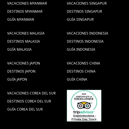
VACACIONES MYANMAR
VACACIONES SINGAPUR
Internacional 2017 (1) ,
vacaciones en
DESTINOS MYANMAR
DESTINOS SINGAPUR
Vietnam (40) ,
La Fórmula Uno de Vietnam (1) ,
Viagens
GUÍA MYANMAR
GUÍA SINGAPUR
Viajar ao Vietnã (1) ,
viajar
para Laos (1) ,
vietnam (4) ,
Festival del Medio Otoño (1)
VACACIONES MALASIA
VACACIONES INDONESIA
,
Viagem em família ao Mianmar (1) ,
DESTINOS MALASIA
DESTINOS INDONESIA
ferias tailandia (1) ,
costumbres de
GUÍA MALASIA
GUÍA INDONESIA
vietnam (3) ,
Cimeira de Hanói 2019 (1) ,
Viagem
visitar camboya (5) ,
para Tailândia (1) ,
VACACIONES JAPON
VACACIONES CHINA
Vacaciones en Tailandia (4) ,
Hanói
Vu Lan Festival (1) ,
DESTINOS JAPON
DESTINOS CHINA
Turismo na
Grande Prêmio (1) ,
Hanoi comida (2) ,
GUÍA JAPON
GUÍA CHINA
festa vietnã (1) ,
Tailândia (1) ,
VACACIONES COREA DEL SUR
Promoción vietnam vacaciones (2) ,
DESTINOS COREA DEL SUR
Vacacions Vietnam (1) ,
Excusiones Laos (4) ,
GUÍA COREA DEL SUR
Férias Mianmar (1) ,
Bangkok Tailandia (2) ,
viajes camboya, cultura camboya, vacaciones
camboya, viajar a camboya, guia de camboya (2) ,