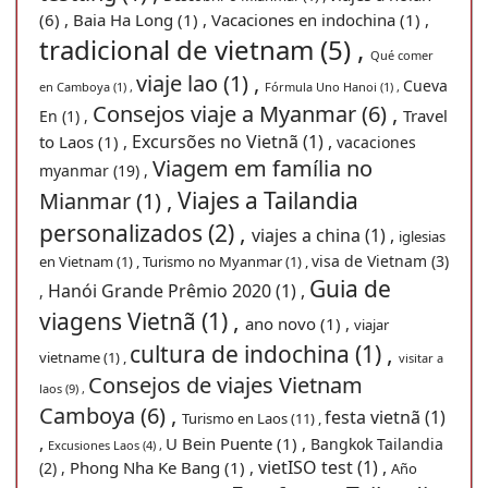
(6) ,
Baia Ha Long (1) ,
Vacaciones en indochina (1) ,
tradicional de vietnam (5) ,
Qué comer
viaje lao (1) ,
Cueva
en Camboya (1) ,
Fórmula Uno Hanoi (1) ,
Consejos viaje a Myanmar (6) ,
Travel
En (1) ,
Excursões no Vietnã (1) ,
to Laos (1) ,
vacaciones
Viagem em família no
myanmar (19) ,
Viajes a Tailandia
Mianmar (1) ,
personalizados (2) ,
viajes a china (1) ,
iglesias
visa de Vietnam (3)
en Vietnam (1) ,
Turismo no Myanmar (1) ,
Guia de
Hanói Grande Prêmio 2020 (1) ,
,
viagens Vietnã (1) ,
ano novo (1) ,
viajar
cultura de indochina (1) ,
vietname (1) ,
visitar a
Consejos de viajes Vietnam
laos (9) ,
Camboya (6) ,
festa vietnã (1)
Turismo en Laos (11) ,
,
U Bein Puente (1) ,
Bangkok Tailandia
Excusiones Laos (4) ,
vietISO test (1) ,
Phong Nha Ke Bang (1) ,
(2) ,
Año