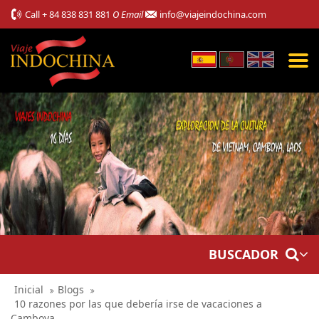
Call
+ 84 838 831 881
O Email
info@viajeindochina.com
BUSCADOR
Inicial
Blogs
10 razones por las que debería irse de vacaciones a
Camboya