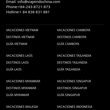
Bang (1) ,
Chiang Mai (1) ,
Email: info@viajeindochina.com
Fruta de Vietnam (1) ,
Phone:+84-243-8721-873
Saigon (1) ,
Visitar a Japón (1) ,
Viajar vietna
Hotline:+ 84 838 831 881
Camboja (1) ,
férias
(1) ,
festival de myanmar (1) ,
OTROS PAISES
Consejos de viajes
na Tailândia (1) ,
VACACIONES VIETNAM
VACACIONES CAMBOYA
Tailandia (3) ,
Viajes Luang Prabang
DESTINOS VIETNAM
DESTINOS CAMBOYA
(2) ,
vacaciones familiares en Vietnam (4) ,
Excursões em
GUÍA VIETNAM
GUÍA CAMBOYA
Viagens para Camboja (1) ,
Myanmar (1) ,
visitar a myanmar (16) ,
Kim
Guia de viagem Laos (1) ,
VACACIONES LAOS
VACACIONES TAILANDIA
10 dicas
Jong Un (1) ,
DESTINOS LAOS
Visitar a Vietnam y Camboya (1) ,
DESTINOS TAILANDIA
se você está pensando em ir para a
GUÍA LAOS
GUÍA TAILANDIA
Siem Reap Camboja
Tailândia (1) ,
VACACIONES MYANMAR
VACACIONES SINGAPUR
(1) ,
playas de
viaje de familiar en Vietnam (1) ,
DESTINOS MYANMAR
DESTINOS SINGAPUR
vietnam customized
vietnam (1) ,
GUÍA MYANMAR
GUÍA SINGAPUR
holidays (2) ,
viagem ao tailandia (1)
VACACIONES MALASIA
VACACIONES INDONESIA