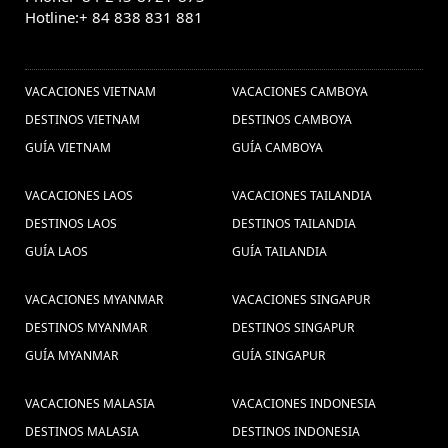
o Vietnã Grande Prêmio 2020 (1) ,
Hotline:+ 84 838 831 881
Férias no Camboja, Viaja ao Camboja,
OTROS PAISES
Visitar o Camboja, Viagem em família
Camboja, Excurcoes Camboja,
VACACIONES VIETNAM
VACACIONES CAMBOYA
Turismo no Camboja, Viagem barata
DESTINOS VIETNAM
DESTINOS CAMBOYA
ao Camboja, Pacotes de viagens
GUÍA VIETNAM
GUÍA CAMBOYA
Camboja, Pacote de viagem ao
VACACIONES LAOS
VACACIONES TAILANDIA
Camboja, Descubrir o Camboja (1) ,
DESTINOS LAOS
DESTINOS TAILANDIA
Viajes en familia a
guia de viajes indochina (3) ,
GUÍA LAOS
GUÍA TAILANDIA
Tailandia (5) ,
férias Vietnã (1) ,
Passeio para Chiang Rai
viajes bangkok (3) ,
Phu quoc isla (1) ,
Grande
(1) ,
VACACIONES MYANMAR
VACACIONES SINGAPUR
Viajes baratos vietnam
Prémio do Vietnã (1) ,
DESTINOS MYANMAR
DESTINOS SINGAPUR
(20) ,
Consejos de viajes
Hanoi comida (2) ,
GUÍA MYANMAR
GUÍA SINGAPUR
Indochina (8) ,
viajar con los niños a Vietnam (1) ,
Indonésia
Chiang Rai Vacaciones (1) ,
Vacacions
(1) ,
VACACIONES MALASIA
VACACIONES INDONESIA
viagens ao vietname (1) ,
Vietnam (1) ,
DESTINOS MALASIA
DESTINOS INDONESIA