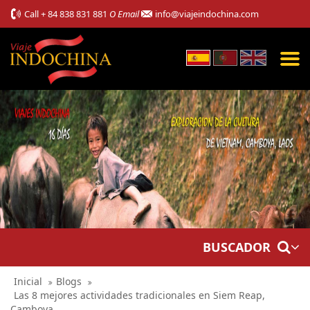
Call
+ 84 838 831 881
O Email
info@viajeindochina.com
BUSCADOR
Inicial
Blogs
Las 8 mejores actividades tradicionales en Siem Reap,
Camboya