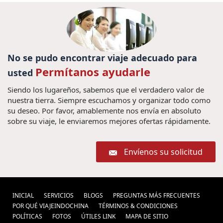
Trip in
Danang, Vietnã (1) ,
visitar vietname (1) ,
Vietnam (1) ,
Portulgal Euro 2016 (1) ,
Viajar para Vietna (1) ,
Visitar Vietnam con niños (2) ,
vacaciones camboya y vietnam (2) ,
No se pudo encontrar viaje adecuado para
Excursões em Camboja (1)
Permítanos ayudarle
visitar hue (1) ,
usted
,
Festival de birmania (1) ,
Vietnam Tours (1)
Siendo los lugareños, sabemos que el verdadero valor de
Visitar Vietnam (32) ,
Pacotes de
nuestra tierra. Siempre escuchamos y organizar todo como
,
su deseo. Por favor, amablemente nos envía en absoluto
viagens Laos (1) ,
cultura de vietnam (12) ,
sobre su viaje, le enviaremos mejores ofertas rápidamente.
Parque Nacional de Erawan (1) ,
Imagen de Bolívar (1) ,
Vacaciones
Envíenos su solicitud
Cascadas
Luang Prabang (1) ,
Trang An (1) ,
de Erawan (1) ,
Excursões em Tailândia
(1) ,
Guia de Vietnam
viajar a myanmar (28) ,
festa vietnã (1) ,
INICIAL
SERVICIOS
BLOGS
PREGUNTAS MÁS FRECUENTES
guia de viajes
POR QUÉ VIAJEINDOCHINA
(1) ,
TÉRMINOS & CONDICIONES
guia Vietnã (1) ,
POLÍ­TICAS
FOTOS
ÚTILES LINK
MAPA DE SITIO
tailandia (1) ,