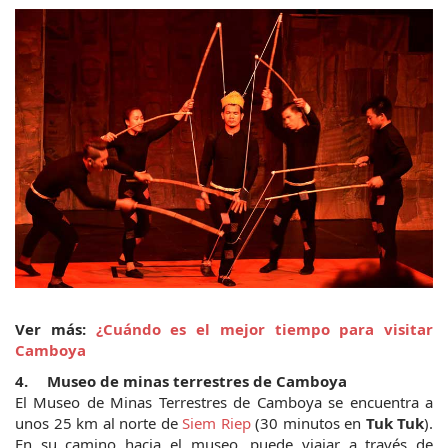
Ver más: 
¿Cuándo es el mejor tiempo para visitar 
Camboya
4.	Museo de minas terrestres de Camboya
El Museo de Minas Terrestres de Camboya se encuentra a 
unos 25 km al norte de 
Siem Riep
 (30 minutos en 
Tuk Tuk
). 
En su camino hacia el museo, puede viajar a través de 