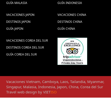
Tours privados en
Viajar ao Vietnã (1) ,
GUÍA MALASIA
GUÍA INDONESIA
Vietnam (4) ,
viajar angkor wat (1) ,
Guia de
viajes
VACACIONES JAPON
VACACIONES CHINA
viagens Vietnã (1) ,
Delta do Mekong (1) ,
vietname tailandia camboja laos
DESTINOS JAPON
DESTINOS CHINA
mianmar (1) ,
GUÍA JAPON
GUÍA CHINA
Vacaciones Vietnam Myanmar
Turismo en Tailandia (11) ,
(1) ,
Hoian (2)
VACACIONES COREA DEL SUR
Viagem em família na Tailândia (1) ,
,
DESTINOS COREA DEL SUR
Hanoi Otoño (1) ,
cultura de mianmar
GUÍA COREA DEL SUR
(1) ,
Vietnam Alimentos (1) ,
Paquetes de
viajes Tailandia (4) ,
Excursões em Laos (1) ,
Hanoi Gran Premio 2020 (2) ,
Viagens Vietname (1) ,
Paquetes de
consejos de viajes a Laos (1) ,
Vacaciones
Vietnam
,
Camboya
,
Laos
,
Tailandia
,
Myanmar
,
viajes Laos (4) ,
viajes
viagens ao tailandia (1) ,
Singapur
,
Malasia
,
Indonesia
,
Japon
,
China
,
Corea del Sur
angkor wat (1) ,
Visitar a Vietnam (75) ,
Travel web design
by
VIET
ISO
Guia de
Los temploe de
viajes vietnam e indochina (3) ,
Angkor (1) ,
visa para Vietnam (3) ,