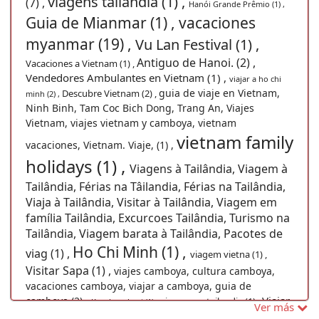
viagens tailandia (1) ,
(7) ,
Hanói Grande Prêmio (1) ,
Guia de Mianmar (1) ,
vacaciones
myanmar (19) ,
Vu Lan Festival (1) ,
Antiguo de Hanoi. (2) ,
Vacaciones a Vietnam (1) ,
Vendedores Ambulantes en Vietnam (1) ,
viajar a ho chi
guia de viaje en Vietnam,
Descubre Vietnam (2) ,
minh (2) ,
Ninh Binh, Tam Coc Bich Dong, Trang An, Viajes
Vietnam, viajes vietnam y camboya, vietnam
vietnam family
vacaciones, Vietnam. Viaje, (1) ,
holidays (1) ,
Viagens à Tailândia, Viagem à
Tailândia, Férias na Tâilandia, Férias na Tailândia,
Viaja à Tailândia, Visitar à Tailândia, Viagem em
família Tailândia, Excurcoes Tailândia, Turismo na
Tailândia, Viagem barata à Tailândia, Pacotes de
Ho Chi Minh (1) ,
viag (1) ,
viagem vietna (1) ,
Visitar Sapa (1) ,
viajes camboya, cultura camboya,
vacaciones camboya, viajar a camboya, guia de
Viajar
camboya (2) ,
viagem ao tailandia (1) ,
Kanchanaburi (1) ,
Ver más
Chiang Mai (1) ,
Visitar
no Natal, Vietnã (1) ,