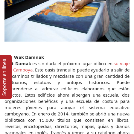
6.	Wak Damnak
Soporte en lí­nea
Wat Damak
 es sin duda el próximo lugar idílico en 
su viaje 
por Camboya
. Este oasis tranquilo puede ayudarlo a salir de 
los caminos trillados y mezclarse con una gran cantidad de 
santuarios, estatuas y antojos históricos. Puede 
sorprenderse al admirar edificios elaborados que están 
intactos. Estos edificios ahora albergan una escuela, dos 
organizaciones benéficas y una escuela de costura para 
mujeres jóvenes para apoyar el sistema educativo 
camboyano. En enero de 2014, también se abrió una nueva 
biblioteca con 15,000 títulos que consisten en libros, 
revistas, enciclopedias, directorios, mapas, guías y diarios 
nacionales en inglés, francés y jemer, y su catálogo ahora 