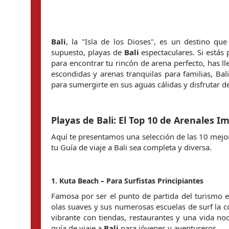
Bali
, la "Isla de los Dioses", es un destino que
supuesto, playas de 
Bali
 espectaculares. Si estás
para encontrar tu rincón de arena perfecto, has ll
escondidas y arenas tranquilas para familias, Bali
para sumergirte en sus aguas cálidas y disfrutar d
Playas de Bali: El Top 10 de Arenales Im
Aquí te presentamos una selección de las 10 mejo
tu Guía de viaje a Bali sea completa y diversa.
1. Kuta Beach – Para Surfistas Principiantes
Famosa por ser el punto de partida del turismo e
olas suaves y sus numerosas escuelas de surf la co
vibrante con tiendas, restaurantes y una vida no
guía de viaje a 
Bali
 para jóvenes y aventureros.