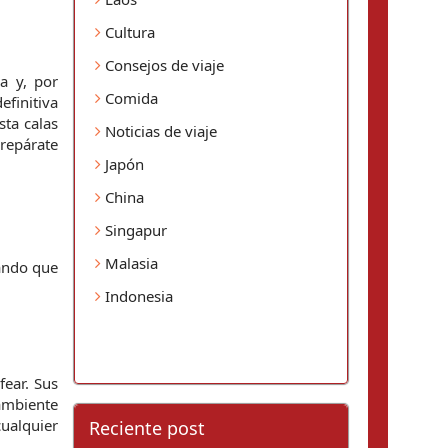
Cultura
Consejos de viaje
a y, por 
Comida
definitiva 
ta calas 
Noticias de viaje
repárate 
Japón
China
Singapur
Malasia
ando que 
Indonesia
ear. Sus 
ambiente 
ualquier 
Reciente post