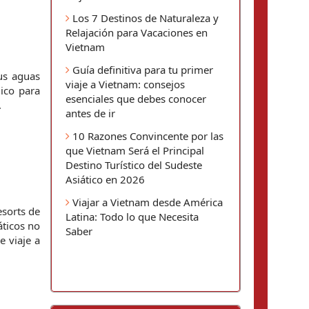
Los 7 Destinos de Naturaleza y
Relajación para Vacaciones en
Vietnam
Guía definitiva para tu primer
s aguas 
viaje a Vietnam: consejos
ico para 
esenciales que debes conocer
.
antes de ir
10 Razones Convincente por las
que Vietnam Será el Principal
Destino Turístico del Sudeste
Asiático en 2026
Viajar a Vietnam desde América
sorts de 
Latina: Todo lo que Necesita
ticos no 
Saber
motorizados. Es la elección ideal para unas vacaciones en Bali sin preocupaciones, y un punto clave en tu Guía de viaje a 