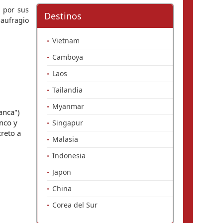
por sus 
Destinos
aufragio 
Vietnam
Camboya
Laos
Tailandia
Myanmar
nca") 
co y 
Singapur
reto a 
Malasia
Indonesia
Japon
China
Corea del Sur