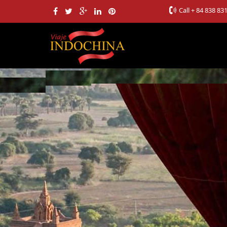
Call
+ 84 838 83