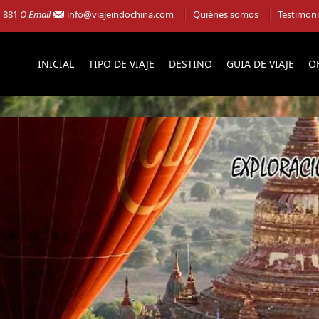
1 881
O Email
info@viajeindochina.com
Quiénes somos
Testimon
INICIAL
TIPO DE VIAJE
DESTINO
GUIA DE VIAJE
O