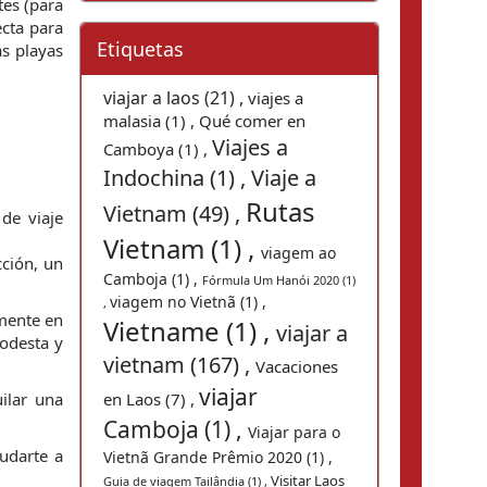
es (para 
cta para 
Etiquetas
s playas 
viajar a laos (21) ,
viajes a
malasia (1) ,
Qué comer en
Viajes a
Camboya (1) ,
Indochina (1) ,
Viaje a
Rutas
Vietnam (49) ,
de viaje 
Vietnam (1) ,
viagem ao
ción, un 
Camboja (1) ,
Fórmula Um Hanói 2020 (1)
viagem no Vietnã (1) ,
,
mente en 
Vietname (1) ,
viajar a
odesta y 
vietnam (167) ,
Vacaciones
viajar
ilar una 
en Laos (7) ,
Camboja (1) ,
Viajar para o
udarte a 
Vietnã Grande Prêmio 2020 (1) ,
Visitar Laos
Guia de viagem Tailândia (1) ,