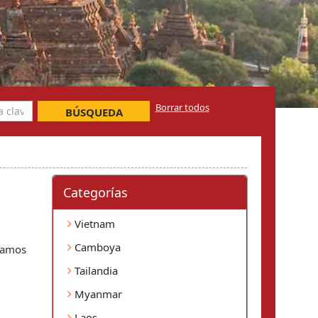
Borrar todos
BÚSQUEDA
Categorí­as
Vietnam
Camboya
tamos 
Tailandia
Myanmar
Laos