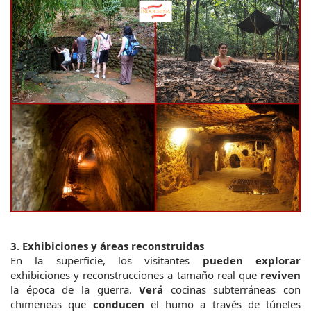
3. Exhibiciones y áreas reconstruidas
En la superficie, los visitantes 
pueden explorar
exhibiciones y reconstrucciones a tamaño real que 
reviven
la época de la guerra. 
Verá
 cocinas subterráneas con 
chimeneas que 
conducen
 el humo a través de túneles 