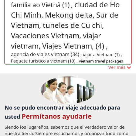
ciudad de Ho
família ao Vietnã (1) ,
Chi Minh, Mekong delta, Sur de
Vietnam, tuneles de Cu chi,
Vacaciones Vietnam, viajar
vietnam, Viajes Vietnam, (4) ,
agencia de viajes vietnam (34) ,
iajar a Vietnam (1) ,
Paquete turistico a vietnam (19) ,
vietnam travel packages
Férias Camboja, Férias
Ver más
Pilipinas (1) ,
(2) ,
guia de laos (1) ,
no Camboja, Viaja ao Camboja, Visitar o Camboja,
Viagem em família Camboja, Excurcoes Camboja,
Turismo no Camboja, Viagem barata ao Camboja,
Pacotes de viagens Camboja, Pacote de viagem
Férias
ao Camboja, Descubrir o Camboja (1) ,
No se pudo encontrar viaje adecuado para
em Camboja (1) ,
ferias laos (1) ,
férias na
Permítanos ayudarle
usted
Kim Jong Un (1) ,
Tailândia (1) ,
Estafas en Tailandia (1) ,
14 dias en Myanmar Vietnam (3) ,
Siendo los lugareños, sabemos que el verdadero valor de
nuestra tierra. Siempre escuchamos y organizar todo como