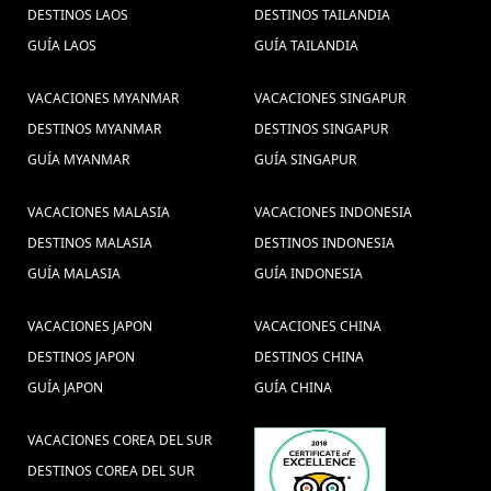
visitar a camboya (12) ,
viajes tailandia (8) ,
DESTINOS LAOS
DESTINOS TAILANDIA
Descubrir Hanoi Vietnam (1) ,
Guia
GUÍA LAOS
GUÍA TAILANDIA
Rutas
de tailandia (4) ,
Viajar a Hanoi (2) ,
VACACIONES MYANMAR
VACACIONES SINGAPUR
viagem
Vietnam (1) ,
buscar un viaje a tailandia (3) ,
DESTINOS MYANMAR
DESTINOS SINGAPUR
ao vietname , Viagem Vietnam ,
GUÍA MYANMAR
GUÍA SINGAPUR
Viagens Vietname , Viagens ao Vietna
, Guia de Vietnam , Sapa Vietnam ,
VACACIONES MALASIA
VACACIONES INDONESIA
ferias vietname , Ferias no Vietname
DESTINOS MALASIA
DESTINOS INDONESIA
(1) ,
Excursiones Vietnam (22) ,
viajes
viagem laos (1) ,
GUÍA MALASIA
GUÍA INDONESIA
halong (1) ,
visitar Tailândia (1) ,
Excusiones Camboya (2) ,
Viagens para Camboja (1) ,
Consejos de viajes Tailandia (3) ,
VACACIONES JAPON
VACACIONES CHINA
Paquete turistico a Myanmar (3) ,
cultura vietname (1)
DESTINOS JAPON
DESTINOS CHINA
tet de vietnam (1) ,
vacaciones Sai Gon (1) ,
,
GUÍA JAPON
GUÍA CHINA
Phuket (1) ,
Guia de Vietnam (1) ,
Laos Dinero (1)
Phu quoc isla
visitar Tailândia (4) ,
,
VACACIONES COREA DEL SUR
(1) ,
DESTINOS COREA DEL SUR
viajes indochina (6) ,
Recorrido Tailandia (5) ,
Sudeste