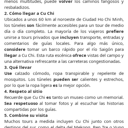
menos multitudes, puede 
volver
 los caminos fangosos y 
resbaladizos.
2. Cómo llegar a Cu Chi
Ubicados a unos 60 km al noroeste de Ciudad Ho Chi Minh, 
los túneles 
son
 fácilmente accesibles para un tour de medio 
día o día completo. La mayoría de los viajeros 
prefiere
unirse a tours privados que 
incluyen
 transporte, entradas y 
comentarios de guías locales.
Para algo más único, 
considere
 tomar un barco rápido por el río Saigón para 
llegar
 a Cu Chi. Esta ruta escénica 
ofrece
 vistas del campo y 
una alternativa refrescante a las carreteras congestionadas.
3. Qué llevar
Use
 calzado cómodo, ropa transpirable y repelente de 
mosquitos. Los túneles 
pueden ser
 calientes y estrechos, 
por lo que la ropa ligera 
es
 la mejor opción.
4. Respeto al sitio
Recuerde que Cu Chi 
es
 tanto un museo como un memorial. 
Sea respetuoso
 al tomar fotos y al escuchar las historias 
compartidas por los guías.
5. Combine su visita
Muchos tours a medida incluyen Cu Chi junto con otros 
destinos del sur, como el delta del Mekong, Ben Tre o Vung 