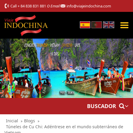
Call
+ 84 838 831 881
O Email
info@viajeindochina.com
BUSCADOR
Inicial
Blogs
Túneles de Cu Chi: Adéntrese en el mundo subterráneo de
Vietnam