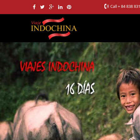
Call
+ 84 838 83