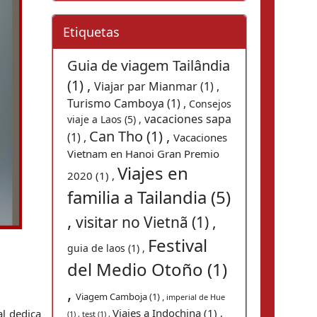
Etiquetas
Guia de viagem Tailândia
(1) ,
Viajar par Mianmar (1) ,
Turismo Camboya (1) ,
Consejos
vacaciones sapa
viaje a Laos (5) ,
Can Tho (1) ,
(1) ,
Vacaciones
Vietnam en Hanoi Gran Premio
Viajes en
2020 (1) ,
familia a Tailandia (5)
,
visitar no Vietnã (1) ,
Festival
guia de laos (1) ,
del Medio Otoño (1)
,
Viagem Camboja (1) ,
imperial de Hue
Viajes a Indochina (1) ,
l dedica 
(1) ,
test (1) ,