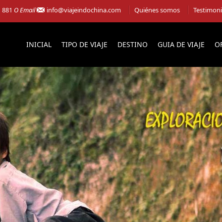
1 881
O Email
info@viajeindochina.com
Quiénes somos
Testimon
INICIAL
TIPO DE VIAJE
DESTINO
GUIA DE VIAJE
O