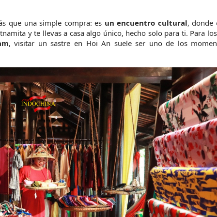
ás que una simple compra: es 
un encuentro cultural
, donde 
namita y te llevas a casa algo único, hecho solo para ti. Para los 
nam
, visitar un sastre en Hoi An suele ser uno de los momen