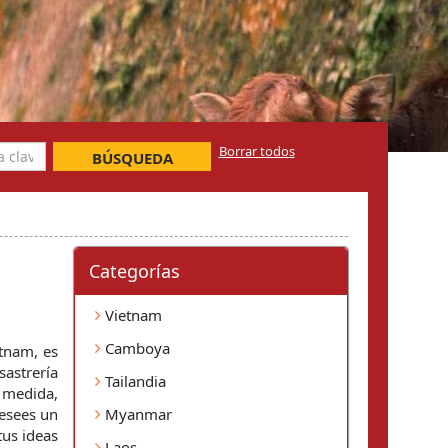
Borrar todos
BÚSQUEDA
Categorí­as
Vietnam
Camboya
nam, es 
astrería 
Tailandia
medida, 
ofreciendo a los visitantes la posibilidad de crear prendas perfectamente ajustadas en solo unos días. Ya sea que desees un 
Myanmar
us ideas 
Laos