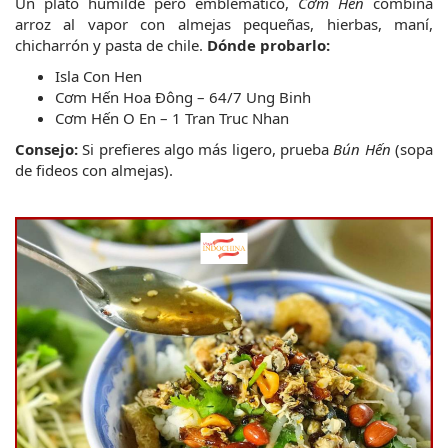
Un plato humilde pero emblemático, 
Cơm Hến
 combina 
arroz al vapor con almejas pequeñas, hierbas, maní, 
chicharrón y pasta de chile.
Dónde probarlo:
Isla Con Hen
Cơm Hến Hoa Đông – 64/7 Ung Binh
Cơm Hến O En – 1 Tran Truc Nhan
Consejo:
 Si prefieres algo más ligero, prueba 
Bún Hến
 (sopa 
de fideos con almejas).