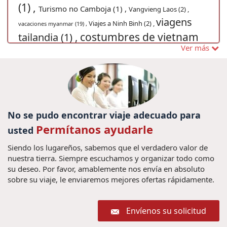
(1) ,
Turismo no Camboja (1) ,
Vangvieng Laos (2) ,
viagens
Viajes a Ninh Binh (2) ,
vacaciones myanmar (19) ,
costumbres de vietnam
tailandia (1) ,
Ver más
(3) ,
Excusiones
Barrio antiguo de Hoian (2) ,
Laos (4) ,
Viajes privado a Vietnam (10) ,
Sapa Vietnam (1)
Visitar vietna (1) ,
viajes camboya (8)
,
Saigon (1) ,
,
viaje en familia a Vietnam (2) ,
No se pudo encontrar viaje adecuado para
Pacote de viagem ao Camboja (1) ,
Permítanos ayudarle
usted
Viajar en Vietnam con niños (2) ,
Viagem
iglesias en Vietnam (1) ,
para Tailândia (1) ,
Paquetes de viajes
Siendo los lugareños, sabemos que el verdadero valor de
Viagens
nuestra tierra. Siempre escuchamos y organizar todo como
viagem Tailândia (1) ,
Tailandia (4) ,
su deseo. Por favor, amablemente nos envía en absoluto
Vietname (1) ,
viajes birmania (5) ,
10 dicas se
sobre su viaje, le enviaremos mejores ofertas rápidamente.
vacaciones
você está pensando em ir para a Tailândia (1) ,
bangkok (2) ,
Viajes baratos Camboya (2) ,
Hoian (2) ,
Envíenos su solicitud
Grande Prémio do Vietnã (1) ,