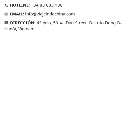
📞
HOTLINE:
 +84 83 883 1881
📧
EMAIL:
 info@viajeindochina.com
🏢
DIRECCIÓN:
 4º piso, 59 Xa Dan Street, Distrito Dong Da, 
Hanói, Vietnam