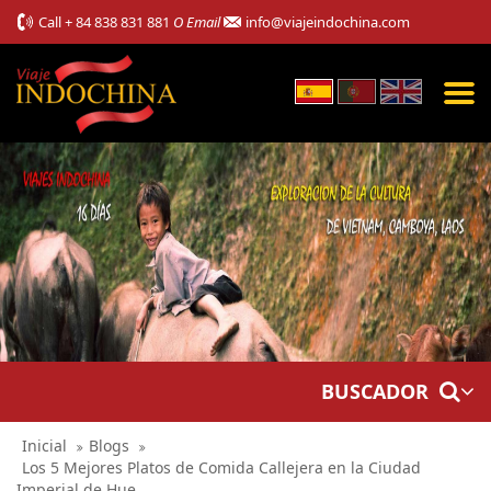
Call
+ 84 838 831 881
O Email
info@viajeindochina.com
BUSCADOR
Inicial
Blogs
Los 5 Mejores Platos de Comida Callejera en la Ciudad
Imperial de Hue