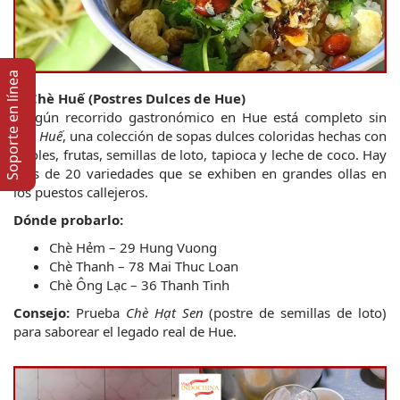
Soporte en lí­nea
5. Chè Huế (Postres Dulces de Hue)
Ningún recorrido gastronómico en Hue está completo sin 
Chè Huế
, una colección de sopas dulces coloridas hechas con 
frijoles, frutas, semillas de loto, tapioca y leche de coco. Hay 
más de 20 variedades que se exhiben en grandes ollas en 
los puestos callejeros.
Dónde probarlo:
Chè Hẻm – 29 Hung Vuong
Chè Thanh – 78 Mai Thuc Loan
Chè Ông Lạc – 36 Thanh Tinh
Consejo:
 Prueba 
Chè Hạt Sen
 (postre de semillas de loto) 
para saborear el legado real de Hue.