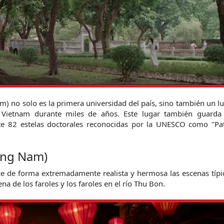
m) no solo es la primera universidad del país, sino también un lu
de Vietnam durante miles de años. Este lugar también guarda
te 82 estelas doctorales reconocidas por la UNESCO como "Pat
ang Nam)
ce de forma extremadamente realista y hermosa las escenas típic
na de los faroles y los faroles en el río Thu Bon.