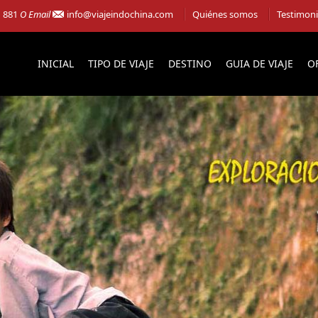
1 881
O Email
info@viajeindochina.com
Quiénes somos
Testimon
INICIAL
TIPO DE VIAJE
DESTINO
GUIA DE VIAJE
O