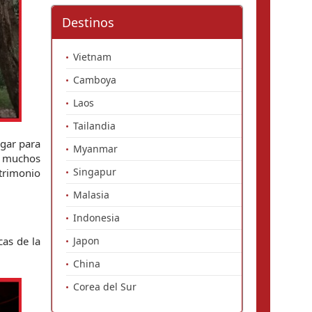
Destinos
Vietnam
Camboya
Laos
Tailandia
gar para 
Myanmar
 muchos 
Singapur
rimonio 
Malasia
Indonesia
as de la 
Japon
China
Corea del Sur