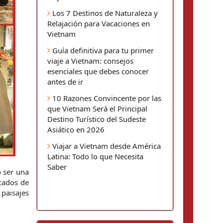
Los 7 Destinos de Naturaleza y
Relajación para Vacaciones en
Vietnam
Guía definitiva para tu primer
viaje a Vietnam: consejos
esenciales que debes conocer
antes de ir
10 Razones Convincente por las
que Vietnam Será el Principal
Destino Turístico del Sudeste
Asiático en 2026
Viajar a Vietnam desde América
Latina: Todo lo que Necesita
Saber
 ser una 
película deseable sobre la cultura y el paisaje vietnamitas. Guía de viaje hacia el amor se filmó en 5 lugares destacados de 
paisajes 