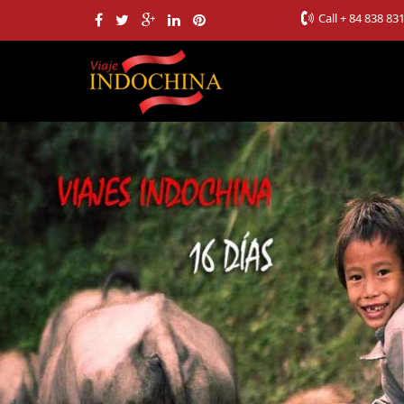
Call
+ 84 838 83