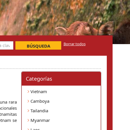
Borrar todos
BÚSQUEDA
Categorí­as
Vietnam
Camboya
una rara 
cionales 
Tailandia
tnamitas 
etnam se 
Myanmar
Laos