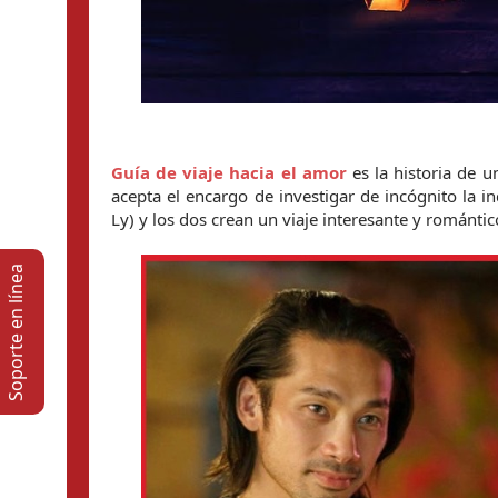
Guía de viaje hacia el amor 
es la historia de u
acepta el encargo de investigar de incógnito la in
Ly) y los dos crean un viaje interesante y romántic
Soporte en lí­nea