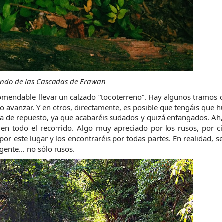
ando de las Cascadas de Erawan
omendable llevar un calzado “todoterreno”. Hay algunos tramos 
avanzar. Y en otros, directamente, es posible que tengáis que hu
pa de repuesto, ya que acabaréis sudados y quizá enfangados. Ah, 
en todo el recorrido. Algo muy apreciado por los rusos, por ci
r este lugar y los encontraréis por todas partes. En realidad, s
gente… no sólo rusos.