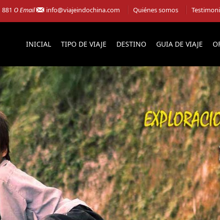
1 881
O Email
info@viajeindochina.com
Quiénes somos
Testimon
INICIAL
TIPO DE VIAJE
DESTINO
GUIA DE VIAJE
O