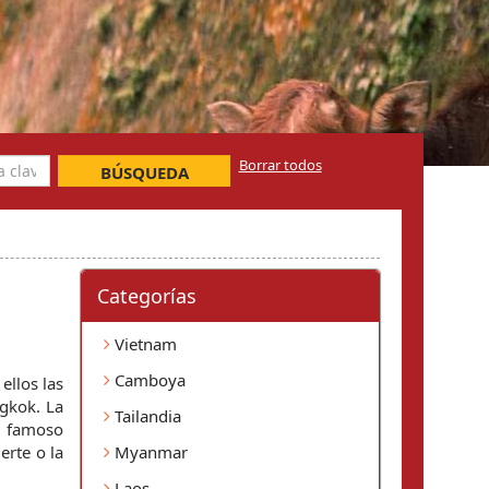
Borrar todos
BÚSQUEDA
Categorí­as
Vietnam
Camboya
llos las 
gkok. La 
Tailandia
 famoso 
rte o la 
Myanmar
Laos