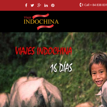
Call
+ 84 838 83