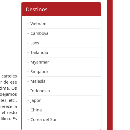
Destinos
Vietnam
Camboya
Laos
Tailandia
Myanmar
Singapur
carteles 
Malasia
r de ese 
cima. Os 
Indonesia
 dejamos 
s, etc., 
Japon
erece la 
China
el resto 
lico. Es 
Corea del Sur