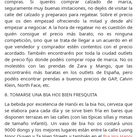
compras. Si queréis comprar calzado de marca, 
seguramente muy buenas imitaciones, no dejéis de visitar la 
calle del calzado y preparaos para regatear. Sobre el precio 
que os den empezad ofreciendo la mitad y desde ahí 
empezar a negociar. A la hora de regatear no es cuestión de 
quién consigue el precio más barato, no es ninguna 
competición, sino que se trata de llegar a un acuerdo en el 
que vendedor y comprador estén contentos con el precio 
acordado. También encontraréis por toda la ciudad outlets 
de precio fijo donde podéis comprar ropa de marca. No os 
molestéis con las prendas de Zara y Mango, que las 
encontraréis más baratas en los outlets de España, pero 
podéis encontrar prendas a buenos precios de GAP, Calvin 
Klein, North Face, etc.
8. TOMARSE UNA BIA HOI BIEN FRESQUITA
La bebida por excelencia de Hanói es la bia hoi, cerveza que 
se elabora para cada día y se sirve bien fría en bares que 
disponen terrazas en las calles (con las típicas sillas y mesas 
de tamaño infantil). Un vaso de bia hoi os costará unos 
9000 dongs y los mejores lugares están entre la calle Luong 
Ngoc Quyen y Ta Hien Streets y también en el 
Bia Hoi Hanoi