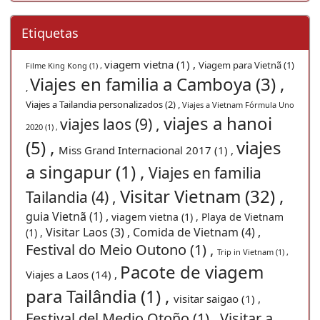
Etiquetas
viagem vietna (1) ,
Viagem para Vietnã (1)
Filme King Kong (1) ,
Viajes en familia a Camboya (3) ,
,
Viajes a Tailandia personalizados (2) ,
Viajes a Vietnam Fórmula Uno
viajes a hanoi
viajes laos (9) ,
2020 (1) ,
(5) ,
viajes
Miss Grand Internacional 2017 (1) ,
a singapur (1) ,
Viajes en familia
Visitar Vietnam (32) ,
Tailandia (4) ,
guia Vietnã (1) ,
viagem vietna (1) ,
Playa de Vietnam
Visitar Laos (3) ,
Comida de Vietnam (4) ,
(1) ,
Festival do Meio Outono (1) ,
Trip in Vietnam (1) ,
Pacote de viagem
Viajes a Laos (14) ,
para Tailândia (1) ,
visitar saigao (1) ,
Festival del Medio Otoño (1) ,
Visitar a