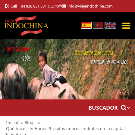
Call
+ 84 838 831 881
O Email
info@viajeindochina.com
BUSCADOR
Inicial
Blogs
Qué hacer en Hanói: 9 visitas imprescindibles en la capital
de Vietnam