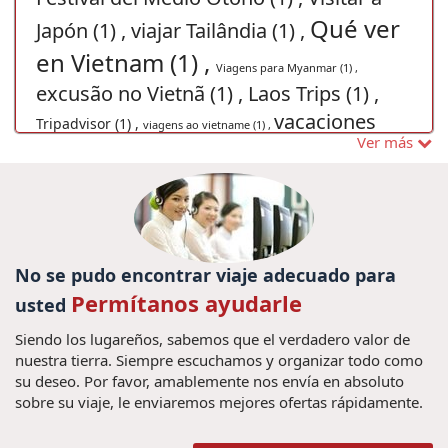
Qué ver
Japón (1) ,
viajar Tailândia (1) ,
en Vietnam (1) ,
Viagens para Myanmar (1) ,
excusão no Vietnã (1) ,
Laos Trips (1) ,
vacaciones
Tripadvisor (1) ,
viagens ao vietname (1) ,
Ver más
viajar a ho chi minh
angkor wat (2) ,
(2) ,
Paquetes de viajes
Festival de birmania (1) ,
Vistar
cultura vietname (1) ,
Myanmar (4) ,
Laos (1) ,
Rutas Vietnam (1) ,
Comida de
No se pudo encontrar viaje adecuado para
guia de viaje en Vietnam,
Myanmar (1) ,
Permítanos ayudarle
usted
Ninh Binh, Tam Coc Bich Dong, Trang
Siendo los lugareños, sabemos que el verdadero valor de
An, Viajes Vietnam, viajes vietnam y
nuestra tierra. Siempre escuchamos y organizar todo como
camboya, vietnam vacaciones,
su deseo. Por favor, amablemente nos envía en absoluto
sobre su viaje, le enviaremos mejores ofertas rápidamente.
14 días
Vietnam. Viaje, (1) ,
Ho Chi Minh (1) ,
en Vietnam (16) ,
trips in vietnam