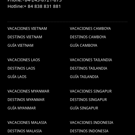
Camboja, Pacotes de viagens Camboja, Pacote de viagem ao
Hotline:+ 84 838 831 881
Vendedores Ambulantes
Camboja, Descubrir o Camboja (1) ,
OTROS PAISES
Pacotes de
en Vietnam (1) ,
Hanoi Gran Premio (1) ,
viagens vietnã (1) ,
VACACIONES VIETNAM
VACACIONES CAMBOYA
viajar vietnam (4) ,
Cascadas de Erawan
DESTINOS VIETNAM
DESTINOS CAMBOYA
vacaciones myanamar (7) ,
Promoción vietnam vacaciones (2)
GUÍA VIETNAM
(1) ,
GUÍA CAMBOYA
Guia de
,
Viagem em família ao Camboja (1) ,
VACACIONES LAOS
VACACIONES TAILANDIA
viagem Vietnã (1) ,
Viajes en
DESTINOS LAOS
DESTINOS TAILANDIA
familia a Tailandia (5) ,
Que comprar
GUÍA LAOS
GUÍA TAILANDIA
en vietnam (1) ,
Descubrir Myanmar (4) ,
VACACIONES MYANMAR
VACACIONES SINGAPUR
Mekong Delta (1) ,
Hanoi Gran Premio 2020 (2) ,
DESTINOS MYANMAR
Vacaciones en Tailandia (4) ,
DESTINOS SINGAPUR
GUÍA MYANMAR
GUÍA SINGAPUR
Trajes tradicionais Indochina (1) ,
Siem
Viaje a Vietnam (49) ,
viajar a tailandia (28) ,
VACACIONES MALASIA
VACACIONES INDONESIA
Descubrir o
Reap Camboja (1) ,
DESTINOS MALASIA
DESTINOS INDONESIA