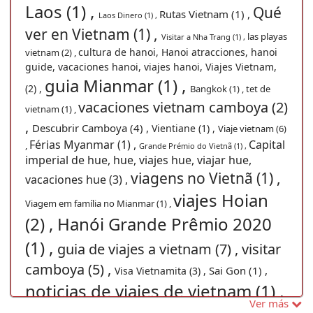
Laos (1) ,
Qué
Rutas Vietnam (1) ,
Laos Dinero (1) ,
ver en Vietnam (1) ,
las playas
Visitar a Nha Trang (1) ,
cultura de hanoi, Hanoi atracciones, hanoi
vietnam (2) ,
guide, vacaciones hanoi, viajes hanoi, Viajes Vietnam,
guia Mianmar (1) ,
(2) ,
Bangkok (1) ,
tet de
vacaciones vietnam camboya (2)
vietnam (1) ,
,
Descubrir Camboya (4) ,
Vientiane (1) ,
Viaje vietnam (6)
Férias Myanmar (1) ,
Capital
,
Grande Prémio do Vietnã (1) ,
imperial de hue, hue, viajes hue, viajar hue,
viagens no Vietnã (1) ,
vacaciones hue (3) ,
viajes Hoian
Viagem em família no Mianmar (1) ,
(2) ,
Hanói Grande Prêmio 2020
(1) ,
guia de viajes a vietnam (7) ,
visitar
camboya (5) ,
Sai Gon (1) ,
Visa Vietnamita (3) ,
noticias de viajes de vietnam (1) ,
Ver más
Viajar para
Viagem barata para Mianmar (1) ,
festa vietnã (1) ,