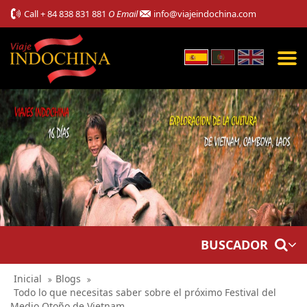
Call
+ 84 838 831 881
O Email
info@viajeindochina.com
BUSCADOR
Inicial
Blogs
Todo lo que necesitas saber sobre el próximo Festival del
Medio Otoño de Vietnam