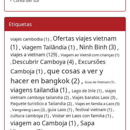
Corea del Sur
Etiquetas
Ofertas viajes vietnam
viajes cambodia (1) ,
(1) ,
Ninh Binh (3) ,
viagem Tailândia (1) ,
viajes a vietnam (129) ,
Viagem ao Vietnã com crianças (1)
Descubrir Camboya (4) ,
Excursões
,
que cosas a ver y
Camboja (1) ,
hacer en bangkok (2) ,
Guia de Vietnam (1) ,
viagens tailandia (1) ,
Lago de Inle (1) ,
viajes
vietnam camboya tailandia (2) ,
Viajes baratos Laos (3) ,
Paquete turistico a Tailandia (2) ,
Viajes en familia a Laos (5)
guia Laos (1) ,
festival vietnam (1) ,
,
Vangvieng Laos (2) ,
Visitar en Laos con familia (1) ,
cultura camboya (1) ,
viagem ao Camboja (1) ,
Sapa