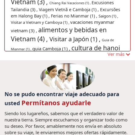
Vietnam (3) ,
Excusiones
Chiang Rai Vacaciones (1) ,
Tailandia (3) ,
Viagem Vietnã e Camboja (1) ,
Excursões
em Halong Bay (1) ,
Ferias no Mianmar (1) ,
Saigon (1) ,
vacaciones myanmar
Visitar a Vietnam y Camboya (1) ,
alimentos y bebidas en
vietnam (3) ,
Vietnam (4) ,
Visitar a Japón (1) ,
Guia de
cultura de hanoi
guia Camboja (1) ,
Mianmar (1) ,
Ver más
(2) ,
Viajes en familia Laos (4) ,
guia Tailândia (1) ,
U Bein
visitar a tailandia
Puente (1) ,
Festival del Medio Otoño (1) ,
capital de
costumbres de vietnam (3) ,
(14) ,
vietnam (1) ,
iajar a Vietnam (1) ,
viaje a
consejos de viaje
visitar no Vietnã (1) ,
Japón (1) ,
No se pudo encontrar viaje adecuado para
a Tailandia (8) ,
viajes
Tran Quoc (1) ,
Permítanos ayudarle
usted
camboya, cultura camboya,
Siendo los lugareños, sabemos que el verdadero valor de
vacaciones camboya, viajar a
nuestra tierra. Siempre escuchamos y organizar todo como
camboya, guia de camboya (2) ,
su deseo. Por favor, amablemente nos envía en absoluto
sobre su viaje, le enviaremos mejores ofertas rápidamente.
Excursões em Laos (1) ,
casco antiguo de Hanoi (1) ,