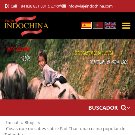
Call
+ 84 838 831 881
O Email
info@viajeindochina.com
BUSCADOR
Inicial
Blogs
Cosas que no sabes sobre Pad Thai: una cocina popular de
Tailandia