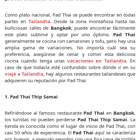
Como plato nacional, Pad Thai se puede encontrar en todas 
partes en 
Tailandia
. Desde la zona montañosa hasta las 
bulliciosas calles de 
Bangkok
, puede encontrar fácilmente 
este plato sublime y optar por uno óptimo. 
Pad Thai
generalmente se cocina con camarones y tofu, pero hay una 
amplia gama de variaciones. No importa cuál sea su 
preferencia, asegúrese de cenar y comer esta deliciosa 
cocina cuando tenga unas 
vacaciones en Tailandia
. En 
caso de que todavía esté confundido sobre dónde ir en su 
viaje a Tailandia
, hay algunos restaurantes tailandeses que 
adquieren su reputación por Pad Thai:
1. 
Pad Thai Thip Samai
Refiriéndose al famoso restaurante
 Pad Thai
 en 
Bangkok
, 
los turistas no pueden perderse 
Pad Thai Thip Samai
. La 
tienda es conocida como el lugar de inicio de Pad Thai, con 
casi 50 años de experiencia. El 
Pad Thai
 aquí se caracteriza 
por huevos, a menudo servidos con una fina capa de tortilla 