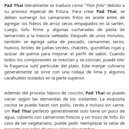
Pad Thai
 literalmente se traduce como "
Thai frito
" debido a 
su proceso especial de fritura. Para crear 
Pad Thai
, se 
deben sumergir los camarones fritos en aceite antes de 
agregar los fideos de arroz secos empapados en la sartén. 
Luego, tofu firme y algunas cucharadas de pasta de 
tamarindo a la mezcla salteada. Después de unos minutos, 
también se agrega salsa de pescado, camarones secos, 
huevos, brotes de judías verdes, chalotes, guindillas rojas y 
azúcar de palma para mejorar el perfil de sabor. Cuando 
todos los componentes se mezclan y se cocinan, puede oler 
la fragancia sutil particular del plato. Este manjar culinario 
generalmente se sirve con una rodaja de lima y algunos 
cacahuetes tostados en la parte superior.
Además del proceso básico de cocción, 
Pad Thai
 se puede 
variar según las demandas de los visitantes. La exquisita 
cocina se puede hacer con pollo, cerdo e incluso sin carne. 
Un 
Pad Thai
 perfecto generalmente solo tiene un poco de 
agua, cubierto con camarones frescos y un trozo de tofu. En 
caso de ser vegetariano, puede pedir reemplazar la salsa de 
pescado con salsa de soja y elegir las gambas.