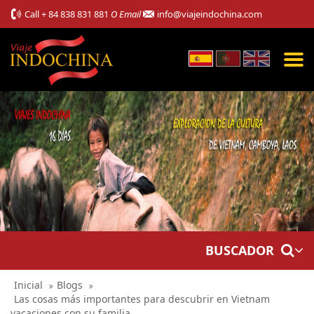
Call
+ 84 838 831 881
O Email
info@viajeindochina.com
BUSCADOR
Inicial
Blogs
Las cosas más importantes para descubrir en Vietnam
vacaciones con su familia.