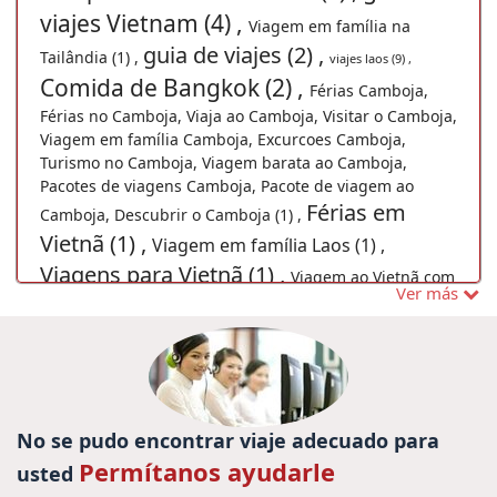
viajes Vietnam (4) ,
Viagem em família na
guia de viajes (2) ,
Tailândia (1) ,
viajes laos (9) ,
Comida de Bangkok (2) ,
Férias Camboja,
Férias no Camboja, Viaja ao Camboja, Visitar o Camboja,
Viagem em família Camboja, Excurcoes Camboja,
Turismo no Camboja, Viagem barata ao Camboja,
Pacotes de viagens Camboja, Pacote de viagem ao
Férias em
Camboja, Descubrir o Camboja (1) ,
Vietnã (1) ,
Viagem em família Laos (1) ,
Viagens para Vietnã (1) ,
Viagem ao Vietnã com
Ver más
crianças (1) ,
ferias tailandia (1) ,
viaje a Bahia de Halong (2) ,
viajar a vietnam y camboya (1) ,
Vacaciones Vietnam y Birmania (1) ,
Viajar
guia de viajes indochina
para Vietna (1) ,
(3) ,
viajes
No se pudo encontrar viaje adecuado para
férias Vietnã (1) ,
Vacación familiar de Vietnam (2) ,
vietnam camboya tailandia (2) ,
visitar
Permítanos ayudarle
usted
Tailândia (4) ,
vacaciones myanmar