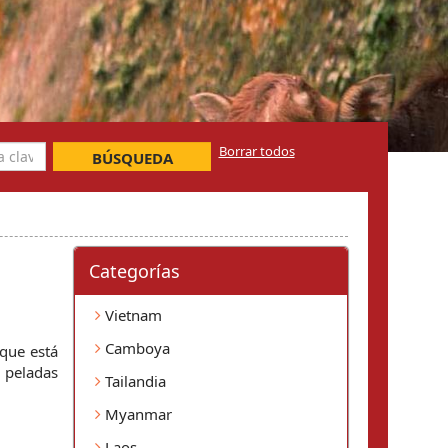
Borrar todos
BÚSQUEDA
Categorí­as
Vietnam
Camboya
que está 
peladas 
Tailandia
Myanmar
Laos