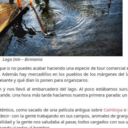
Lago Inle – Birmania
que si no puedes acabar haciendo una especie de tour comercial e
a. Además hay mercadillos en los pueblos de los márgenes del l
eresante y qué dían lo ponen para organizaros.
 y nos llevó al embarcadero del lago. Al poco estábamos surca
ande. Una hora más tarde hacíamos nuestra primera parada: un p
auténtico, como sacado de una película antigua sobre 
Camboya
 o 
ecir- con la gente trabajando en sus campos, animales de granja
idad y la gente nos saludaba al pasar, todos cargados con sus ut
rgando viandas al hombro.