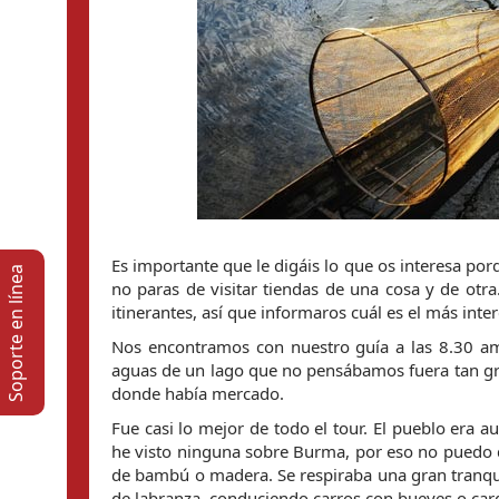
Es importante que le digáis lo que os interesa por
Soporte en lí­nea
no paras de visitar tiendas de una cosa y de otr
itinerantes, así que informaros cuál es el más int
Nos encontramos con nuestro guía a las 8.30 am
aguas de un lago que no pensábamos fuera tan gr
donde había mercado.
Fue casi lo mejor de todo el tour. El pueblo era 
he visto ninguna sobre Burma, por eso no puedo d
de bambú o madera. Se respiraba una gran tranquil
de labranza, conduciendo carros con bueyes o ca