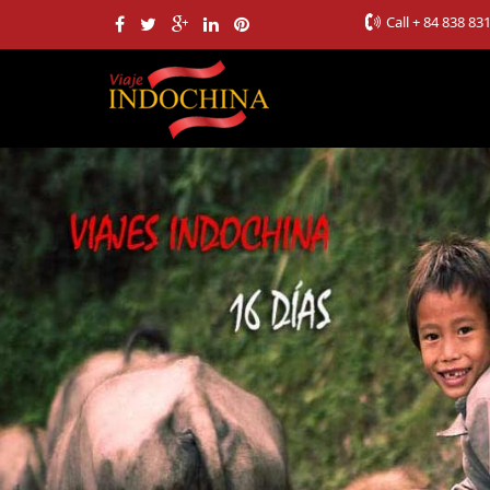
Call
+ 84 838 83