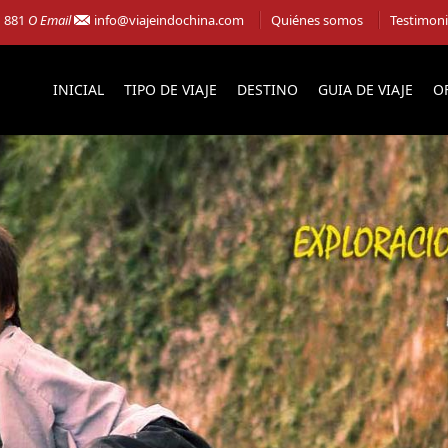
1 881
O Email
info@viajeindochina.com
Quiénes somos
Testimon
INICIAL
TIPO DE VIAJE
DESTINO
GUIA DE VIAJE
O