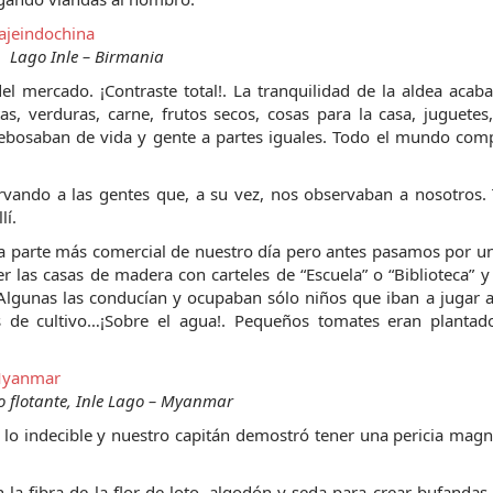
Lago Inle – Birmania
mercado. ¡Contraste total!. La tranquilidad de la aldea acaba
, verduras, carne, frutos secos, cosas para la casa, juguetes
rebosaban de vida y gente a partes iguales. Todo el mundo com
do a las gentes que, a su vez, nos observaban a nosotros. T
lí.
 parte más comercial de nuestro día pero antes pasamos por uno
r las casas de madera con carteles de “Escuela” o “Biblioteca” y 
lgunas las conducían y ocupaban sólo niños que iban a jugar a
 de cultivo…¡Sobre el agua!. Pequeños tomates eran plantado
 flotante, Inle Lago – Myanmar
 lo indecible y nuestro capitán demostró tener una pericia magníf
la fibra de la flor de loto, algodón y seda para crear bufandas, 