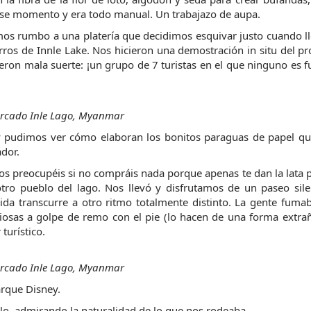
ese momento y era todo manual. Un trabajazo de aupa.
simos rumbo a una platería que decidimos esquivar justo cuando l
rros de Innle Lake. Nos hicieron una demostración in situ del pr
eron mala suerte: ¡un grupo de 7 turistas en el que ninguno es f
rcado Inle Lago, Myanmar
 y pudimos ver cómo elaboran los bonitos paraguas de papel que
ador.
 os preocupéis si no compráis nada porque apenas te dan la lata pa
tro pueblo del lago. Nos llevó y disfrutamos de un paseo sile
ida transcurre a otro ritmo totalmente distinto. La gente fumab
ciosas a golpe de remo con el pie (lo hacen de una forma extrañ
turístico.
rcado Inle Lago, Myanmar
Parque Disney.
o, admirando la naturalidad de lo que nos rodeaba.