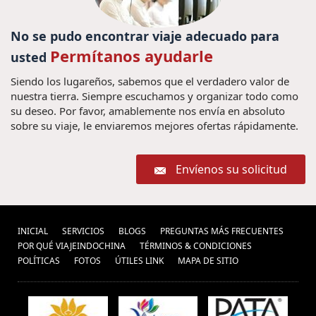
viajes Hoian (2) ,
Viajes a
Vacaciones en Camboya (6) ,
(1) ,
Viajar para Tailândia (1) ,
Yangon (1) ,
No se pudo encontrar viaje adecuado para
visitar camboya (5) ,
Vacaciones Trang An (1) ,
Permítanos ayudarle
usted
Ferias no Tailandia (1) ,
Viajar a
Turismo Tailandia (2) ,
Siendo los lugareños, sabemos que el verdadero valor de
Birmania (2) ,
casco
nuestra tierra. Siempre escuchamos y organizar todo como
antiguo de Hanoi (1) ,
vacaciones sapa (1) ,
Laos (1) ,
su deseo. Por favor, amablemente nos envía en absoluto
Vacaciones Vietnam en Hanoi Gran
Vietnam Transportes (1) ,
sobre su viaje, le enviaremos mejores ofertas rápidamente.
Pacote de viagem
Premio 2020 (1) ,
para Tailândia (1) ,
Visitar Vietnam (1)
Envíenos su solicitud
Viajes baratos vietnam (20) ,
,
Descobrir Tailândia (1) ,
viajes sapa (1) ,
Ofertas viajes vietnam (1) ,
visitar
INICIAL
SERVICIOS
BLOGS
PREGUNTAS MÁS FRECUENTES
hanoi (1) ,
POR QUÉ VIAJEINDOCHINA
Cascadas de Kuang Si (1) ,
TÉRMINOS & CONDICIONES
Excursões
POLÍ­TICAS
FOTOS
ÚTILES LINK
MAPA DE SITIO
aldea pesquera
em Mianmar (1) ,
vacaciones hanoi (8) ,
Guia de tailandia (4) ,
viaje a
vietnamita (4) ,
Año Nuevo Lunar de Vietnam (2)
Japón (1) ,