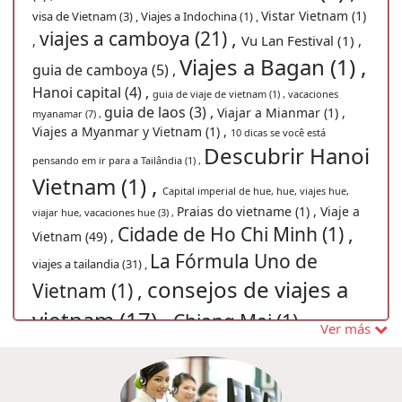
Vistar Vietnam (1)
visa de Vietnam (3) ,
Viajes a Indochina (1) ,
viajes a camboya (21) ,
Vu Lan Festival (1) ,
,
Viajes a Bagan (1) ,
guia de camboya (5) ,
Hanoi capital (4) ,
guia de viaje de vietnam (1) ,
vacaciones
guia de laos (3) ,
Viajar a Mianmar (1) ,
myanamar (7) ,
Viajes a Myanmar y Vietnam (1) ,
10 dicas se você está
Descubrir Hanoi
pensando em ir para a Tailândia (1) ,
Vietnam (1) ,
Capital imperial de hue, hue, viajes hue,
Praias do vietname (1) ,
Viaje a
viajar hue, vacaciones hue (3) ,
Cidade de Ho Chi Minh (1) ,
Vietnam (49) ,
La Fórmula Uno de
viajes a tailandia (31) ,
consejos de viajes a
Vietnam (1) ,
vietnam (17) ,
Chiang Mai (1) ,
una semana
Ver más
Férias Camboja
guia de viajes a vietnam (7) ,
en Camboya (1) ,
visado a Vietnam
(1) ,
agencia de viajes vietnam (34) ,
Guia de viagem Mianmar (1) ,
(2) ,
guia de laos