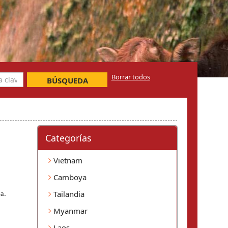
Borrar todos
BÚSQUEDA
Categorí­as
Vietnam
Camboya
Tailandia
. 
Myanmar
Laos