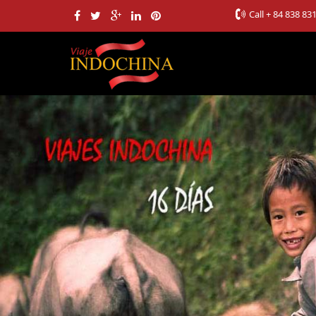
Call
+ 84 838 83