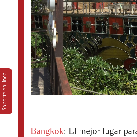
Soporte en lí­nea
Bangkok
: El mejor lugar par