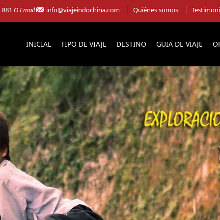
1 881
O Email
info@viajeindochina.com
Quiénes somos
Testimon
INICIAL
TIPO DE VIAJE
DESTINO
GUIA DE VIAJE
O