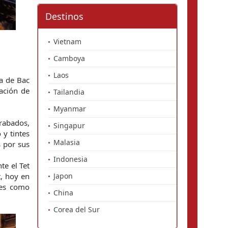
Destinos
Vietnam
Camboya
Laos
a de Bac 
ción de 
Tailandia
Myanmar
rabados, 
Singapur
y tintes 
Malasia
 por sus 
Indonesia
e el Tet 
, hoy en 
Japon
es como 
China
Corea del Sur