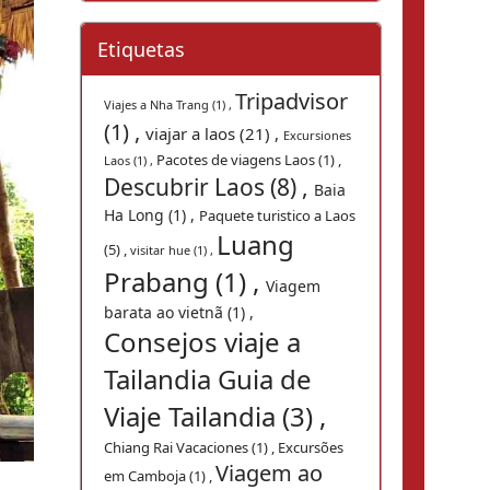
Etiquetas
Tripadvisor
Viajes a Nha Trang (1) ,
(1) ,
viajar a laos (21) ,
Excursiones
Pacotes de viagens Laos (1) ,
Laos (1) ,
Descubrir Laos (8) ,
Baia
Ha Long (1) ,
Paquete turistico a Laos
Luang
(5) ,
visitar hue (1) ,
Prabang (1) ,
Viagem
barata ao vietnã (1) ,
Consejos viaje a
Tailandia Guia de
Viaje Tailandia (3) ,
Chiang Rai Vacaciones (1) ,
Excursões
Viagem ao
em Camboja (1) ,