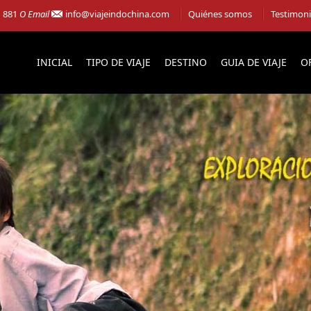
1 881
O Email
info@viajeindochina.com
Quiénes somos
Testimon
INICIAL
TIPO DE VIAJE
DESTINO
GUIA DE VIAJE
O