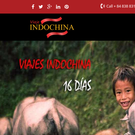
Call
+ 84 838 83