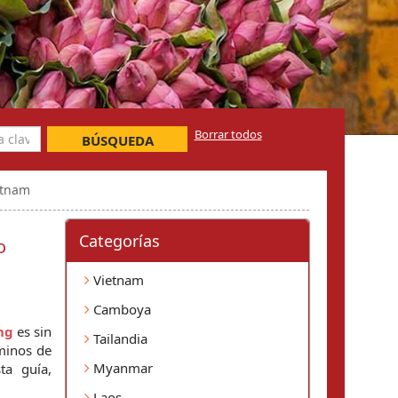
Borrar todos
BÚSQUEDA
etnam
Categorí­as
o
Vietnam
Camboya
ng
 es sin 
Tailandia
minos de 
Myanmar
montaña vertiginosos, sus estaciones floridas y la vida cotidiana auténtica de las minorías locales. En esta guía, 
Laos