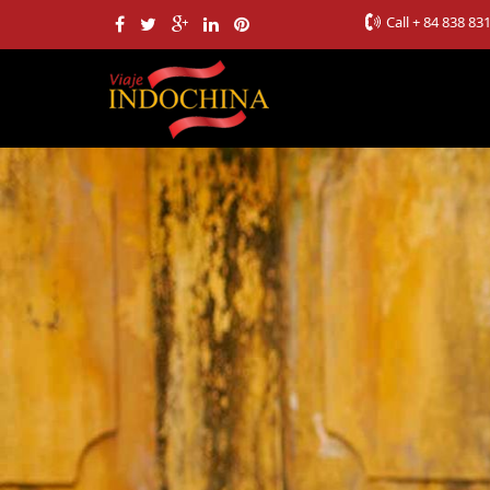
Call
+ 84 838 83