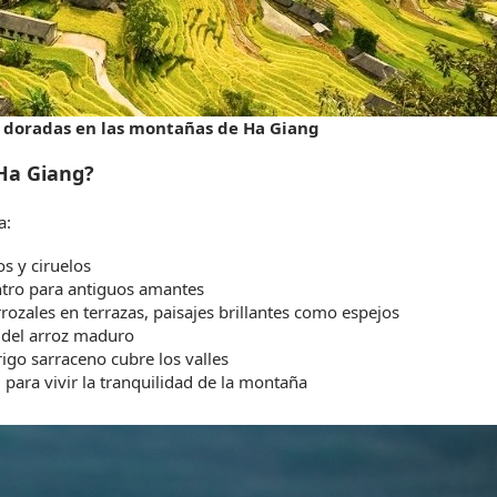
z doradas en las montañas de Ha Giang
 Ha Giang?
a:
os y ciruelos
ntro para antiguos amantes
rozales en terrazas, paisajes brillantes como espejos
 del arroz maduro
trigo sarraceno cubre los valles
 para vivir la tranquilidad de la montaña