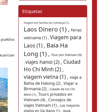
Etiquetas
Viagem em família em Camboja (1) ,
Laos Dinero (1) ,
ferias
Viagem para
vietname (1) ,
 pueblos 
Baia Ha
Laos (1) ,
Long (1) ,
carician 
Tour por Vietnam (8)
Ciudad
viajes hanoi (2) ,
,
Ho Chi Minh (2) ,
viagem vietna (1) ,
viaje a
Bahia de Halong (2) ,
Viajar a
Birmania (2) ,
Cidade de Ho Chi
Tours privados en
Minh (1) ,
Vietnam (4) ,
Consejos de
viajes Vietnam (1) ,
Los mejores
guia
platos en Da Nang (1) ,