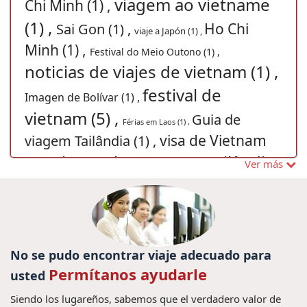
viagem ao vietname
Chi Minh (1) ,
(1) ,
Ho Chi
Sai Gon (1) ,
viaje a Japón (1) ,
Minh (1) ,
Festival do Meio Outono (1) ,
noticias de viajes de vietnam (1) ,
festival de
Imagen de Bolívar (1) ,
vietnam (5) ,
Guia de
Férias em Laos (1) ,
visa de Vietnam
viagem Tailândia (1) ,
Viagem barata para Tailândia
(3) ,
Ver más
(1) ,
Visitar a Vietnam y Camboya
(1) ,
Guia de Vietnam (1) ,
Natal no Vietnã
Viaje a Laos (8) ,
(1) ,
sapa
visitar a camboya (12) ,
guia Laos (1) ,
No se pudo encontrar viaje adecuado para
Viagens para Camboja (1) ,
(1) ,
Permítanos ayudarle
viajar a vietnam (167)
usted
viagem ao Camboja (1) ,
Viajar ao
,
Paquete turistico a vietnam (19) ,
Siendo los lugareños, sabemos que el verdadero valor de