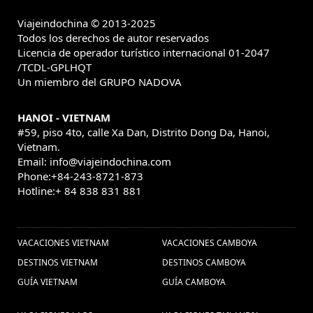
Viagem para
viajes tailandia (1) ,
Viajeindochina © 2013-2025
Tailândia (1) ,
Turismo
Viagem para Vietnã (1) ,
Todos los derechos de autor reservados
Camboya (1) ,
Licencia de operador turístico internacional 01-2047
Lago Tonle Sap (1) ,
/TCDL-GPLHQT
Descubrir Laos (8) ,
visitar
Un miembro del GRUPO NADOVA
camboya (5) ,
Fruta de Vietnam (1) ,
viajes vietnam y
HANOI - VIETNAM
viajes vietnam camboya tailandia (2) ,
cultura de
#59, piso 4to, calle Xa Dan, Distrito Dong Da, Hanoi,
camboya (1) ,
Indochina (1) ,
Vietnam.
indochina (3) ,
Email: info@viajeindochina.com
Bangkok Tailandia
Sai Gon (1) ,
Phone:+84-243-8721-873
(2) ,
vacaciones Sai Gon (1) ,
viagens ao laos (1) ,
Hotline:+ 84 838 831 881
Viaja ao Camboja, Visitar
Excursões em Tailândia (1) ,
OTROS PAISES
o Camboja, Viagem em família Camboja,
Excurcoes Camboja, (1) ,
vietnam private tours (2) ,
VACACIONES VIETNAM
VACACIONES CAMBOYA
viajar
Vietnã Grande Prêmio 2020 (1) ,
DESTINOS VIETNAM
DESTINOS CAMBOYA
vietnam (4) ,
GUÍA VIETNAM
GUÍA CAMBOYA
Vacaciones en
visitar hue (1) ,
Cascadas de
Myanmar (5) ,
Guia de Viaje Tailandia (1) ,