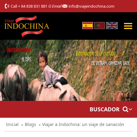
Call
+ 84 838 831 881
O Email
info@viajeindochina.com
BUSCADOR
Inicial
Blogs
Viajar a Indochina: un viaje de sanación