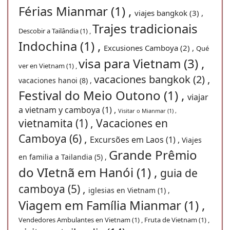
Férias Mianmar (1) ,
viajes bangkok (3) ,
Trajes tradicionais
Descobir a Tailândia (1) ,
Indochina (1) ,
Excusiones Camboya (2) ,
Qué
visa para Vietnam (3) ,
ver en Vietnam (1) ,
vacaciones bangkok (2) ,
vacaciones hanoi (8) ,
Festival do Meio Outono (1) ,
viajar
a vietnam y camboya (1) ,
Visitar o Mianmar (1) ,
vietnamita (1) ,
Vacaciones en
Camboya (6) ,
Excursões em Laos (1) ,
Viajes
Grande Prêmio
en familia a Tailandia (5) ,
do VIetnã em Hanói (1) ,
guia de
camboya (5) ,
iglesias en Vietnam (1) ,
Viagem em Família Mianmar (1) ,
Vendedores Ambulantes en Vietnam (1) ,
Fruta de Vietnam (1) ,