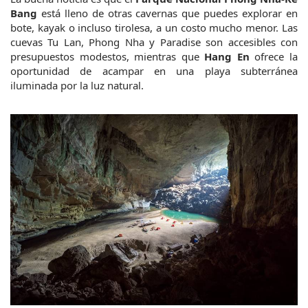
Bang
 está lleno de otras cavernas que puedes explorar en 
bote, kayak o incluso tirolesa, a un costo mucho menor. Las 
cuevas Tu Lan, Phong Nha y Paradise son accesibles con 
presupuestos modestos, mientras que 
Hang En
 ofrece la 
oportunidad de acampar en una playa subterránea 
iluminada por la luz natural.