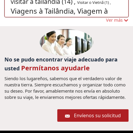
visitar a tailandia (14) ,
Visitar o Vietnã (1) ,
Viagens à Tailândia, Viagem à
Tailândia, Férias na Tâilandia,
Ver más
Férias na Tailândia, Viaja à
Tailândia, Visitar à Tailândia,
Viagem em família Tailândia,
No se pudo encontrar viaje adecuado para
Excurcoes Tailândia, Turismo na
Permítanos ayudarle
usted
Tailândia, Viagem barata à
Siendo los lugareños, sabemos que el verdadero valor de
Tailândia, Pacotes de viag (1) ,
Guia
nuestra tierra. Siempre escuchamos y organizar todo como
visitar no Vietnã (1) ,
su deseo. Por favor, amablemente nos envía en absoluto
de viagem Vietnã (1) ,
sobre su viaje, le enviaremos mejores ofertas rápidamente.
Guia de viajes vietnam e indochina (3) ,
festival de vietnam (5) ,
Viagem em família Camboja (1) ,
Viajar a Mianmar (1) ,
Venezuela (1) ,
Envíenos su solicitud
que cosas a ver y hacer en