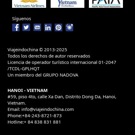
Tailandia (1) ,
Paquetes de viajes Tailandia (4) ,
Pacotes de viagens Myanmar (1) ,
viajar
myanmar (1) ,
Viajes a Tailandia
Síguenos
personalizados (2) ,
Camboja
Delta do Mekong (1) ,
(1) ,
Dicas
Paquete turistico a vietnam Descubrir Vietnam (1) ,
buscar un viaje
de viagem do Vietnã (1) ,
Viajeindochina © 2013-2025
a tailandia (3) ,
Tour
Viajar o Camboja (1) ,
Todos los derechos de autor reservados
por Vietnam (8) ,
testting (1) ,
Licencia de operador turístico internacional 01-2047
Vacaciones
/TCDL-GPLHQT
Viagens à
Vietnam Fórmula Uno 2020 (1) ,
Un miembro del GRUPO NADOVA
Tailândia, Viagem à Tailândia,
HANOI - VIETNAM
Férias na Tâilandia, Férias na
#59, piso 4to, calle Xa Dan, Distrito Dong Da, Hanoi,
Tailândia, Viaja à Tailândia, Visitar
Vietnam.
Email: info@viajeindochina.com
à Tailândia, Viagem em família
Phone:+84-243-8721-873
Tailândia, Excurcoes Tailândia,
Hotline:+ 84 838 831 881
OTROS PAISES
Turismo na Tailândia, Viagem