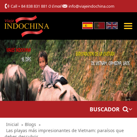
Call
+ 84 838 831 881
O Email
info@viajeindochina.com
BUSCADOR
Inicial
Blogs
Las playas más impresionantes de Vietnam: paraísos que
debes descubrir