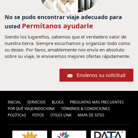
Pacote de viagem ao
Tailandia (4) ,
Camboja (1) ,
No se pudo encontrar viaje adecuado para
agencia de viajes vietnam (34) ,
Permítanos ayudarle
viajes a vietnam
usted
Descubrir Laos (8) ,
(129) ,
Siendo los lugareños, sabemos que el verdadero valor de
Vietnam Travel Tips (2) ,
Descobir a
nuestra tierra. Siempre escuchamos y organizar todo como
Tailândia (1) ,
Guia de viagem Vietnã (1) ,
Pacote de
su deseo. Por favor, amablemente nos envía en absoluto
Grande Prémio do Vietnã (1)
viagem ao Vietnã (1) ,
sobre su viaje, le enviaremos mejores ofertas rápidamente.
Vacaciones en indochina (1) ,
,
tet de
visitar a myanmar (16) ,
Excursões em
vietnam (1) ,
Envíenos su solicitud
Mianmar (1) ,
Pacotes de viagens Camboja (1) ,
Visitar
Consejos de viaje a
Sapa (1) ,
cultura de vietnam (12) ,
visitar hanoi (1) ,
Vietnam y Camboya (4) ,
Viaje a Vietnam Viajes a Vietnam
INICIAL
SERVICIOS
BLOGS
PREGUNTAS MÁS FRECUENTES
POR QUÉ VIAJEINDOCHINA
Fórmula Uno (1) ,
TÉRMINOS & CONDICIONES
culinária (1) ,
Excurcoes
POLÍ­TICAS
FOTOS
ÚTILES LINK
MAPA DE SITIO
consejos de viajes a camboya (7)
Vietnã (1) ,
,
Viagens para Myanmar (1) ,
Ferias no