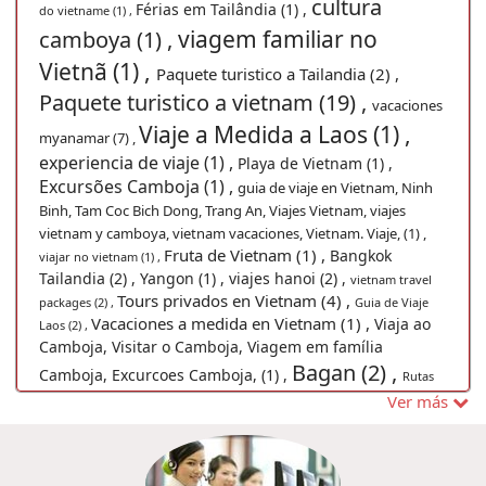
cultura
Férias em Tailândia (1) ,
do vietname (1) ,
viagem familiar no
camboya (1) ,
Vietnã (1) ,
Paquete turistico a Tailandia (2) ,
Paquete turistico a vietnam (19) ,
vacaciones
Viaje a Medida a Laos (1) ,
myanamar (7) ,
experiencia de viaje (1) ,
Playa de Vietnam (1) ,
Excursões Camboja (1) ,
guia de viaje en Vietnam, Ninh
Binh, Tam Coc Bich Dong, Trang An, Viajes Vietnam, viajes
vietnam y camboya, vietnam vacaciones, Vietnam. Viaje, (1) ,
Fruta de Vietnam (1) ,
Bangkok
viajar no vietnam (1) ,
Tailandia (2) ,
Yangon (1) ,
viajes hanoi (2) ,
vietnam travel
Tours privados en Vietnam (4) ,
packages (2) ,
Guia de Viaje
Vacaciones a medida en Vietnam (1) ,
Viaja ao
Laos (2) ,
Camboja, Visitar o Camboja, Viagem em família
Bagan (2) ,
Camboja, Excurcoes Camboja, (1) ,
Rutas
Viajes Phnom Penh (2) ,
Ver más
Bahia de
Vietnam (1) ,
viajes sapa (1) ,
Viaje
Halong (5) ,
Viajes a Chiang Rai (1) ,
en familia a Tailandia (1) ,
Luang Prabang (1) ,
Pacote de viagem para Tailândia (1) ,
Viajes en familia