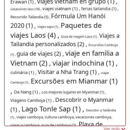
viajes vietnam en grupo (1) ,
Erawan (1) ,
viajes viatnam (1) ,
ferias tailandia (1) ,
vacaciones laos (18) ,
Fórmula Um Hanói
Recorrido Tailandia (5) ,
Paquetes de
2020 (1) ,
viajes sapa (1) ,
viajes Laos (4) ,
Viajes a
Guia de viagem Laos (1) ,
Tailandia personalizados (2) ,
Excursões Camboja
viaje en familia a
guia de viajes (2) ,
(1) ,
Vietnam (2) ,
viajar indochina (1) ,
Visitar a Nha Trang (1) ,
culinária (1) ,
viajar
Excursões em Mianmar (1)
Camboja (1) ,
,
Da Nang (1) ,
Los mejores lugares en Myanmar (1) ,
Descobrir o Myanmar
Viagens Camboja (1) ,
Lago Tonle Sap (1) ,
(1) ,
Descobir a Tailândia
viajes camboya, cultura camboya, vacaciones camboya,
(1) ,
Playa de
viajar a camboya, guia de camboya (2) ,
Ver más