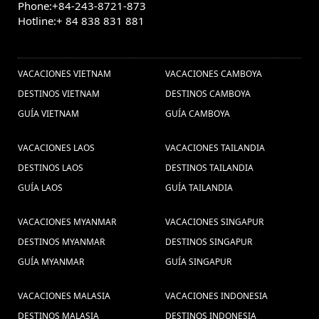
Phone:+84-243-8721-873
visitar no
Laos Trips (1) ,
Hotline:+ 84 838 831 881
Tailandia (4) ,
Vietnã (1) ,
OTROS PAISES
Viajes
Viagem em família no Mianmar (1) ,
Vietnam Gran Premio
privado a Vietnam (10) ,
VACACIONES VIETNAM
VACACIONES CAMBOYA
Guia de tailandia (4) ,
Tours (1) ,
viagem
DESTINOS VIETNAM
DESTINOS CAMBOYA
Excursões
familiar no Vietnã (1) ,
Luna de miel (1) ,
GUÍA VIETNAM
GUÍA CAMBOYA
Excusiones Vietnam (4) ,
em Vietnã (1) ,
visitar a myanmar (16) ,
VACACIONES LAOS
VACACIONES TAILANDIA
Viagem
DESTINOS LAOS
DESTINOS TAILANDIA
barata para Mianmar (1) ,
Viajes privado a
GUÍA LAOS
GUÍA TAILANDIA
Paquete turistico a Laos (5) ,
viagens ao
Laos (1) ,
tailandia (1) ,
Excursiones
Viajar para Danang (1) ,
guia de viaje
VACACIONES MYANMAR
VACACIONES SINGAPUR
Vietnam (22) ,
Siem Reap Camboja (1) ,
DESTINOS MYANMAR
vietnam (10) ,
DESTINOS SINGAPUR
Visitar Laos (3)
Ninh Binh (3) ,
GUÍA MYANMAR
GUÍA SINGAPUR
cultura de vietnam (12) ,
Viajes a
,
Chiang Mai (1) ,
Phu quoc isla (1) ,
Ferias no
VACACIONES MALASIA
VACACIONES INDONESIA
Viagem barata para
Tailandia (1) ,
DESTINOS MALASIA
DESTINOS INDONESIA