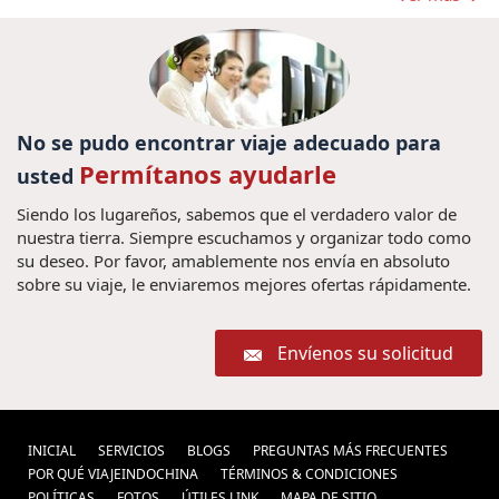
Pacote de viagem
Vietnam (1) ,
para Vietnã (1) ,
Viajes en familia
a Camboya (3) ,
Excusiones Myanmar
(5) ,
Yangon, Myanmar (1) ,
super ofertas de
No se pudo encontrar viaje adecuado para
Viagem ao Vietnã
VIAJEINDOCHINA (1) ,
Permítanos ayudarle
usted
com crianças (1) ,
Mekong Delta Vietnam (1) ,
Siendo los lugareños, sabemos que el verdadero valor de
Recorrido en Vietnam (4) ,
viajar angkor wat
nuestra tierra. Siempre escuchamos y organizar todo como
Gastronomia
su deseo. Por favor, amablemente nos envía en absoluto
Férias Mianmar (1) ,
(1) ,
sobre su viaje, le enviaremos mejores ofertas rápidamente.
de Myanmar (1) ,
las playas vietnam
(2) ,
Vietnam Gran Premio 2020 (2) ,
Nha Trang (1) ,
Envíenos su solicitud
Donald Trump (1) ,
viajes birmania
Como passar duas semanas
(5) ,
no Vietnã e Laos? (1) ,
INICIAL
SERVICIOS
BLOGS
PREGUNTAS MÁS FRECUENTES
Viaje de Vietnam
POR QUÉ VIAJEINDOCHINA
TÉRMINOS & CONDICIONES
Viagens ao Laos, Viagem ao Laos,
(1) ,
POLÍ­TICAS
FOTOS
ÚTILES LINK
MAPA DE SITIO