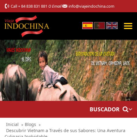
Call
+ 84 838 831 881
O Email
info@viajeindochina.com
BUSCADOR
Inicial
Blogs
Descubrir Vietnam a Través de sus Sabores: Una Aventura
Culinaria Inolvidable