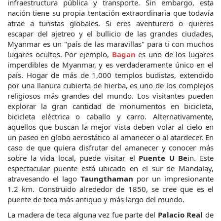
infraestructura pública y transporte. Sin embargo, esta 
nación tiene su propia tentación extraordinaria que todavía 
atrae a turistas globales. Si eres aventurero o quieres 
escapar del ajetreo y el bullicio de las grandes ciudades, 
Myanmar es un "país de las maravillas" para ti con muchos 
lugares ocultos. Por ejemplo,
 Bagan 
es uno de los lugares 
imperdibles de Myanmar, y es verdaderamente único en el 
país. Hogar de más de 1,000 templos budistas, extendido 
por una llanura cubierta de hierba, es uno de los complejos 
religiosos más grandes del mundo. Los visitantes pueden 
explorar la gran cantidad de monumentos en bicicleta, 
bicicleta eléctrica o caballo y carro. Alternativamente, 
aquellos que buscan la mejor vista deben volar al cielo en 
un paseo en globo aerostático al amanecer o al atardecer. En 
caso de que quiera disfrutar del amanecer y conocer más 
sobre la vida local, puede visitar el 
Puente U Be
in. Este 
espectacular puente está ubicado en el sur de Mandalay, 
atravesando el lago 
Taungthaman
 por un impresionante 
1.2 km. Construido alrededor de 1850, se cree que es el 
puente de teca más antiguo y más largo del mundo.
La madera de teca alguna vez fue parte del 
Palacio Real
 de 