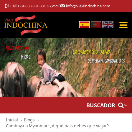
Call
+ 84 838 831 881
O Email
info@viajeindochina.com
BUSCADOR
Inicial
Blogs
Camboya o Myanmar: ¿A qué país debes que viajar?