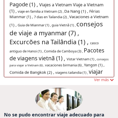
Pagode (1) ,
Viajes a Vietnam Viaje a Vietnam
(1) ,
Da Nang (1) ,
Férias
viaje en familia a Vietnam (2) ,
Vacaciones a Vietnam
Mianmar (1) ,
7 dias en Tailandia (2) ,
consejos
(1) ,
Guia de Mianmar (1) ,
guia Vietnã (1) ,
de viaje a myanmar (7) ,
Excurcões na Tailândia (1) ,
casco
Pacotes
antiguo de Hanoi (1) ,
Comida de Camboya (3) ,
de viagens vietnã (1) ,
Vistar Vietnam (1) ,
consejos
Yangon (1) ,
vacaciones birmania (6) ,
para viajar a Vietnam (6) ,
viajar
Comida de Bangkok (2) ,
viagens tailandia (1) ,
no vietnam (1) ,
Viagem Camboja (1) ,
Ver más
Consejos de viajes Indochina (8) ,
viajes
a vietnam,vacaciones vietnam,viajes Hoian,viajar a
vietnam (2) ,
Viagem para Myanmar (1) ,
cultura
ferias vietname (1) ,
vacaciones
camboya (1) ,
vacaciones ho
bagan (1) ,
Excursões em Myanmar (1) ,
No se pudo encontrar viaje adecuado para