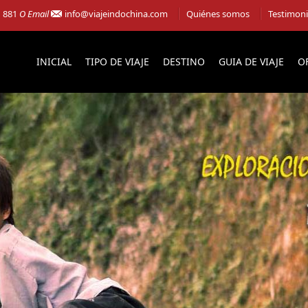
1 881
O Email
info@viajeindochina.com
Quiénes somos
Testimon
INICIAL
TIPO DE VIAJE
DESTINO
GUIA DE VIAJE
O