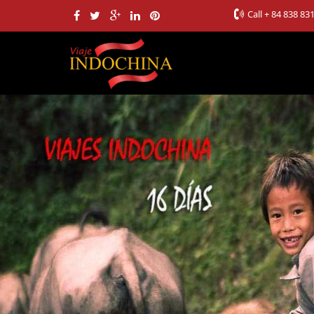
Call
+ 84 838 83