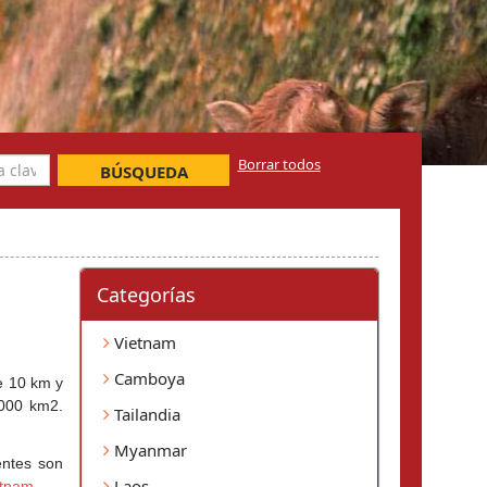
Borrar todos
BÚSQUEDA
Categorí­as
Vietnam
Camboya
 10 km y 
000 km2. 
Tailandia
Myanmar
ntes son 
Laos
etnam