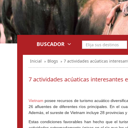
BUSCADOR
Inicial
Blogs
7 actividades acúaticas interesa
7 actividades acúaticas interesantes 
Vietnam
 posee recursos de turismo acuático diversifi
26 afluentes de diferentes ríos principales. En el c
Además, el sureste de Vietnam incluye 28 provincias y
Estas condiciones favorables han hecho que el turism
actividades extremadamente únicas en el río que los v