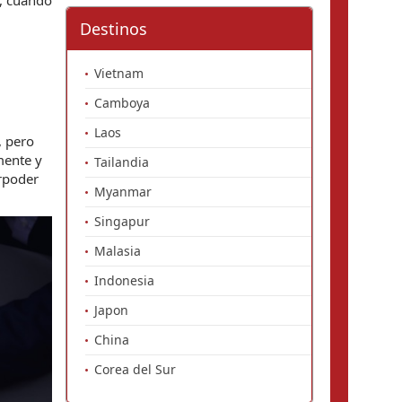
, cuando 
Destinos
Vietnam
Camboya
Laos
 pero 
ente y 
Tailandia
rpoder 
Myanmar
Singapur
Malasia
Indonesia
Japon
China
Corea del Sur