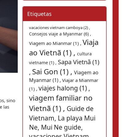
Etiquetas
vacaciones vietnam camboya (2) ,
Consejos viaje a Myanmar (6) ,
Viaja
Viagem ao Mianmar (1) ,
ao Vietnã (1) ,
cultura
Sapa Vietnã (1)
vietname (1) ,
Sai Gon (1) ,
,
Viagem ao
Myanmar (1) ,
Viajar a Mianmar
viajes halong (1) ,
(1) ,
viagem familiar no
s, sino 
Vietnã (1) ,
 las 
Guide de
Vietnam, La playa Mui
Ne, Mui Ne guide,
vacaciones Vietnam,