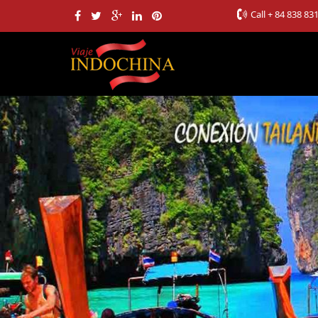
Call
+ 84 838 83