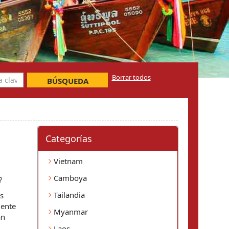
Borrar todos
BÚSQUEDA
Categorí­as
Vietnam
Camboya
?
Tailandia
 
ente 
Myanmar
n 
Laos